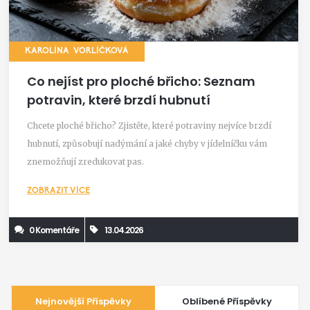
KAROLÍNA VORLÍČKOVÁ
Co nejíst pro ploché břicho: Seznam
potravin, které brzdí hubnutí
Chcete ploché břicho? Zjistěte, které potraviny nejvíce brzdí
hubnutí, způsobují nadýmání a jaké chyby v jídelníčku vám
znemožňují zredukovat pas.
ZOBRAZIT VÍCE
0 Komentáře
13.04.2026
Nejnovější Příspěvky
Oblíbené Příspěvky