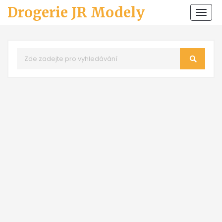
Drogerie JR Modely
Zobr
navi