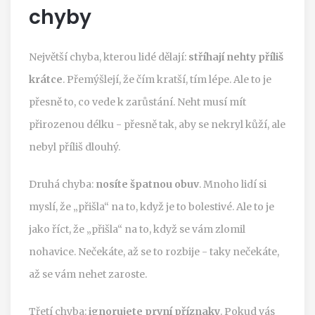
chyby
Největší chyba, kterou lidé dělají:
stříhají nehty příliš
krátce
. Přemýšlejí, že čím kratší, tím lépe. Ale to je
přesně to, co vede k zarůstání. Neht musí mít
přirozenou délku - přesně tak, aby se nekryl kůží, ale
nebyl příliš dlouhý.
Druhá chyba:
nosíte špatnou obuv
. Mnoho lidí si
myslí, že „přišla“ na to, když je to bolestivé. Ale to je
jako říct, že „přišla“ na to, když se vám zlomil
nohavice. Nečekáte, až se to rozbije - taky nečekáte,
až se vám nehet zaroste.
Třetí chyba:
ignorujete první příznaky
. Pokud vás