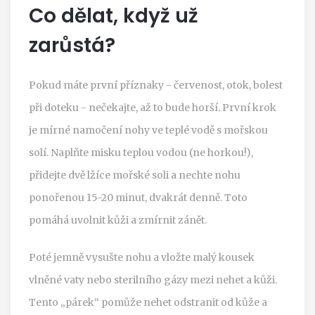
Co dělat, když už
zarůstá?
Pokud máte první příznaky - červenost, otok, bolest
při doteku - nečekajte, až to bude horší. První krok
je mírné namočení nohy ve teplé vodě s mořskou
solí. Naplňte misku teplou vodou (ne horkou!),
přidejte dvě lžíce mořské soli a nechte nohu
ponořenou 15-20 minut, dvakrát denně. Toto
pomáhá uvolnit kůži a zmírnit zánět.
Poté jemně vysušte nohu a vložte malý kousek
vlněné vaty nebo sterilního gázy mezi nehet a kůži.
Tento „párek“ pomůže nehet odstranit od kůže a