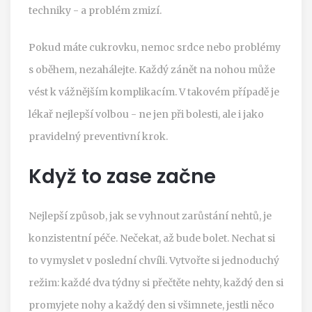
techniky - a problém zmizí.
Pokud máte cukrovku, nemoc srdce nebo problémy
s oběhem, nezahálejte. Každý zánět na nohou může
vést k vážnějším komplikacím. V takovém případě je
lékař nejlepší volbou - ne jen při bolesti, ale i jako
pravidelný preventivní krok.
Když to zase začne
Nejlepší způsob, jak se vyhnout zarůstání nehtů, je
konzistentní péče. Nečekat, až bude bolet. Nechat si
to vymyslet v poslední chvíli. Vytvořte si jednoduchý
režim: každé dva týdny si přečtěte nehty, každý den si
promyjete nohy a každý den si všimnete, jestli něco