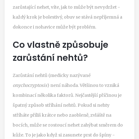
zarůstající nehet, víte, jak to může být nevydržet -
každý krok je bolestivý, obuv se stává nepříjemná a
dokonce i nohavice může být problém.
Co vlastně způsobuje
zarůstání nehtů?
Zarůstání nehtů (medicky nazývané
onychocryptosis
) není náhoda. Většinou to vzniká
kombinací několika faktorů. Nejčastější příčinou je
špatný způsob stříhání nehtů. Pokud si nehty
stříháte příliš krátce nebo zaobleně, zvláště na
bocích, může se rostoucí nehet zahýbat směrem do
kůže. To je jako když si zasunete prst do špíny -