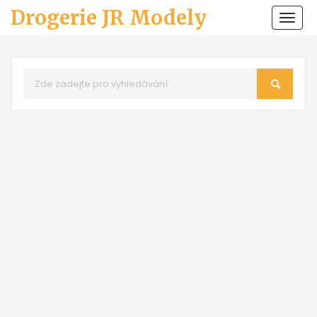
Drogerie JR Modely
Zobr
navi