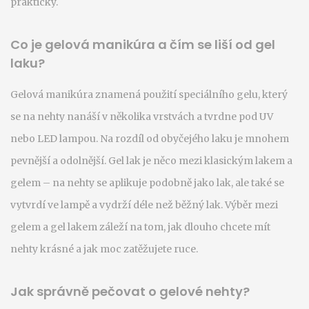
prakticky.
Co je gelová manikúra a čím se liší od gel
laku?
Gelová manikúra znamená použití speciálního gelu, který
se na nehty nanáší v několika vrstvách a tvrdne pod UV
nebo LED lampou. Na rozdíl od obyčejého laku je mnohem
pevnější a odolnější. Gel lak je něco mezi klasickým lakem a
gelem – na nehty se aplikuje podobně jako lak, ale také se
vytvrdí ve lampě a vydrží déle než běžný lak. Výběr mezi
gelem a gel lakem záleží na tom, jak dlouho chcete mít
nehty krásné a jak moc zatěžujete ruce.
Jak správně pečovat o gelové nehty?