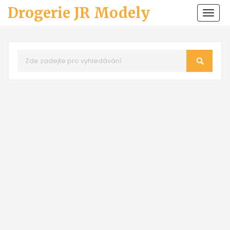
Drogerie JR Modely
Zobr
navi