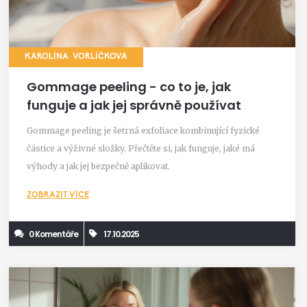
KAROLÍNA VORLÍČKOVÁ
Gommage peeling - co to je, jak
funguje a jak jej správně používat
Gommage peeling je šetrná exfoliace kombinující fyzické
částice a výživné složky. Přečtěte si, jak funguje, jaké má
výhody a jak jej bezpečně aplikovat.
ZOBRAZIT VÍCE
0 Komentáře
17.10.2025