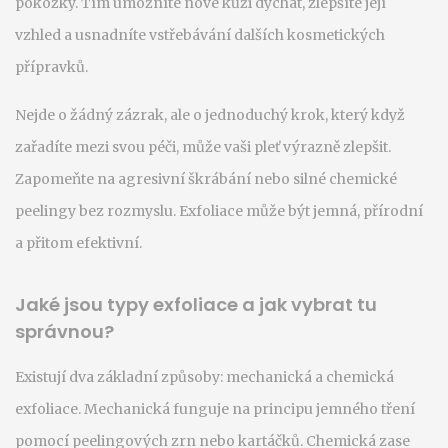
pokožky. Tím umožníte nové kůži dýchat, zlepšíte její
vzhled a usnadníte vstřebávání dalších kosmetických
přípravků.
Nejde o žádný zázrak, ale o jednoduchý krok, který když
zařadíte mezi svou péči, může vaši pleť výrazně zlepšit.
Zapomeňte na agresivní škrábání nebo silné chemické
peelingy bez rozmyslu. Exfoliace může být jemná, přírodní
a přitom efektivní.
Jaké jsou typy exfoliace a jak vybrat tu
správnou?
Existují dva základní způsoby: mechanická a chemická
exfoliace. Mechanická funguje na principu jemného tření
pomocí peelingových zrn nebo kartáčků. Chemická zase