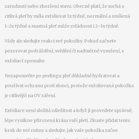
zarudnutí nebo zhoršení stavu. Obecně platí, že suchá a
citlivá pleť by měla exfoliovat 1x týdně, normální a smíšená
1–2x týdně a mastná pleť může zvládnout i 2–3x týdně.
Vždy ale sledujte reakci své pokožky. Pokud začnete
pozorovat podráždění, svědění či nadměrné vysušení, s
exfoliací zpomalte.
Nezapomeňte po peelingu pleť důkladně hydratovat a
používat ochranu proti slunci, protože exfoliovaná pokožka
je citlivější na UV záření.
Exfoliace není složitá záležitost a když ji provedete správně,
lépe vynikne přirozená krása vaší pleti. Zkuste přidat tento
krok do své rutiny a sledujte, jak vaše pokožka začne