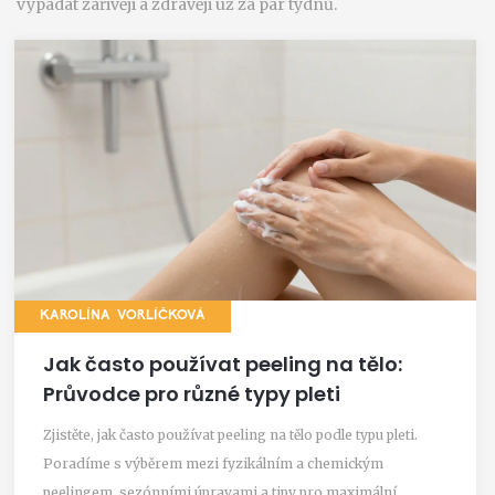
vypadat zářivěji a zdravěji už za pár týdnů.
KAROLÍNA VORLÍČKOVÁ
Jak často používat peeling na tělo:
Průvodce pro různé typy pleti
Zjistěte, jak často používat peeling na tělo podle typu pleti.
Poradíme s výběrem mezi fyzikálním a chemickým
peelingem, sezónními úpravami a tipy pro maximální