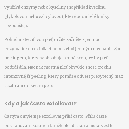
využívá enzymy nebo kyseliny (například kyselinu
glykolovou nebo salicylovou), které odumřelé buňky
rozpouštějí.
Pokud máte citlivou pleť, určitě začněte s jemnou
enzymatickou exfoliací nebo velmi jemným mechanickým
peelingem, který neobsahuje hrubá zrna, jež by pleť
podráždila. Naopak mastná pleť obvykle snese trochu
intenzivnější peeling, který pomůže odvést přebytečný maz
a zabrání ucpávání pórů.
Kdy a jak často exfoliovat?
Častým omylem je exfoliovat příliš často. Příliš časté
odstraňování kožních buněk pleť dráždí a může vést k