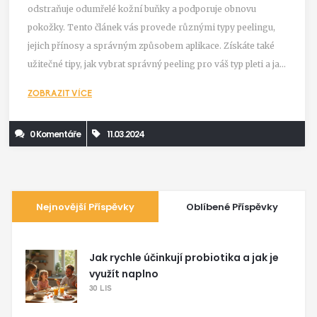
odstraňuje odumřelé kožní buňky a podporuje obnovu
pokožky. Tento článek vás provede různými typy peelingu,
jejich přínosy a správným způsobem aplikace. Získáte také
užitečné tipy, jak vybrat správný peeling pro váš typ pleti a jak
dosáhnout nejlepších výsledků pro zdravější a zářivější pleť.
ZOBRAZIT VÍCE
0 Komentáře
11.03.2024
Nejnovější Příspěvky
Oblíbené Příspěvky
Jak rychle účinkují probiotika a jak je
využít naplno
30 LIS