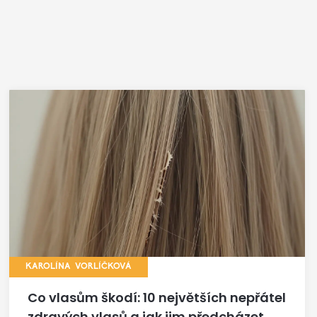
KAROLÍNA VORLÍČKOVÁ
Co vlasům škodí: 10 největších nepřátel
zdravých vlasů a jak jim předcházet