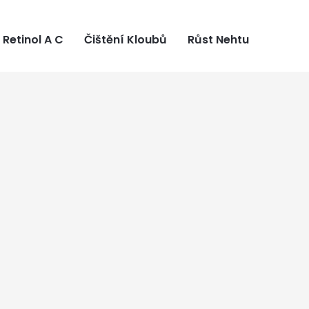
Retinol A C
Čištění Kloubů
Růst Nehtu