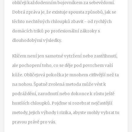
obličeji každodenním bojovníkem za sebevědomí.
Dobrá zpráva je, že existuje spousta způsobů, jak se
těchto nechtěných chloupků zbavit - od rychlých
domácích triků po profesionální zákroky s
dlouhodobými výsledky.
Klíčem není jen samotné vytržení nebo zastřihnutí,
ale pochopení toho, co se děje pod povrchem vaší
kůže. Obličejová pokožka je mnohem citlivější než ta
na nohou. Špatně zvolená metoda může vést k
podráždění, zarudnutí nebo dokonce k růstu ještě
hustších chloupků. Pojďme si rozebrat nejčastější
metody, jejich výhody i rizika, abyste mohly vybrat tu
pravou právě pro vás.