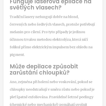
Funguje laserová epilace na
světlých vlasech?
Tradiční lasery nefungují dobře na blond,
červených nebo šedivých vlasech, protože potřebují
melanin pro cílení. Pro tyto případy je jedinou
účinnou trvalou metodou elektrolýza, která ničí
folikul přímo elektrickým impulsem bez ohledu na
pigment.
Může depilace způsobit
zarůstání chloupků?
Ano, zejména při holení nebo voskování, pokud se
chloupky neodstraňují v směru růstu nebo pokud je
pleť špatně exfoliována. Pravidelné šetrné peelingy
(chemické nebo mechanické) pomáhají uvolnit