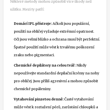
Některé metody mohou způsobit více škody než
užitku. Mezi ty patří:
Domácí IPL přístroje:
Ačkoli jsou populární,
použití na obličej vyžaduje extrémní opatrnost.
Oči jsou velmi blízko a ochrana musí být perfektní.
Špatné použití může vést k trvalému poškození
zraku nebo pigmentaci.
Chemické depilátory na celou tvář:
Nikdy
nepoužívejte standardní depilační krémy na nohy
pro obličej. Jsou příliš agresivní a mohou způsobit
chemické popáleniny.
Vytahování pinzetou denně:
Časté vytahování
může vést k roztažení pórů, zarůstání chloupků a