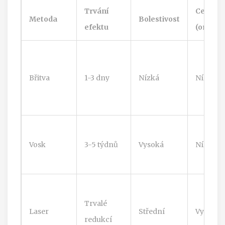
Trvání
Cena
Metoda
Bolestivost
efektu
(orient
Břitva
1-3 dny
Nízká
Nízká
Vosk
3-5 týdnů
Vysoká
Nízká
Trvalé
Laser
Střední
Vysoká
redukcí