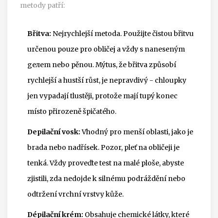
metody patří:
Břitva:
Nejrychlejší metoda. Použijte čistou břitvu
určenou pouze pro obličej a vždy s naneseným
gелеm nebo pěnou. Mýtus, že břitva způsobí
rychlejší a hustší růst, je nepravdivý - chloupky
jen vypadají tlustěji, protože mají tupý konec
místo přirozeně špičatého.
Depilační vosk:
Vhodný pro menší oblasti, jako je
brada nebo nadřísek. Pozor, pleť na obličeji je
tenká. Vždy proveďte test na malé ploše, abyste
zjistili, zda nedojde k silnému podráždění nebo
odtržení vrchní vrstvy kůže.
Dépilační krém:
Obsahuje chemické látky, které