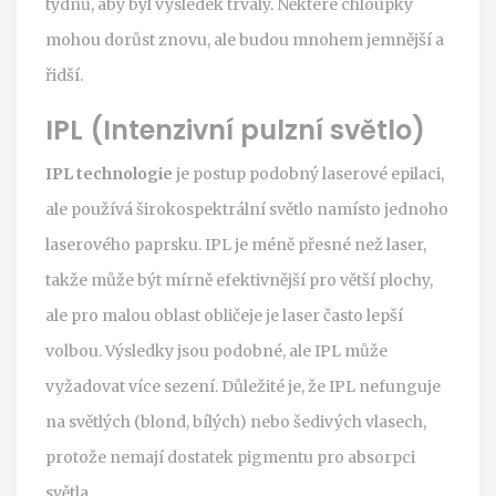
týdnů, aby byl výsledek trvalý. Některé chloupky
mohou dorůst znovu, ale budou mnohem jemnější a
řidší.
IPL (Intenzivní pulzní světlo)
IPL technologie
je
postup podobný laserové epilaci,
ale používá širokospektrální světlo namísto jednoho
laserového paprsku
.
IPL je méně přesné než laser,
takže může být mírně efektivnější pro větší plochy,
ale pro malou oblast obličeje je laser často lepší
volbou. Výsledky jsou podobné, ale IPL může
vyžadovat více sezení. Důležité je, že IPL nefunguje
na světlých (blond, bílých) nebo šedivých vlasech,
protože nemají dostatek pigmentu pro absorpci
světla.