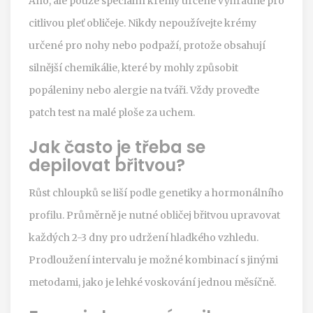
Ano, ale pouze speciální krémy určené výhradně pro
citlivou pleť obličeje. Nikdy nepoužívejte krémy
určené pro nohy nebo podpaží, protože obsahují
silnější chemikálie, které by mohly způsobit
popáleniny nebo alergie na tváři. Vždy proveďte
patch test na malé ploše za uchem.
Jak často je třeba se
depilovat břitvou?
Růst chloupků se liší podle genetiky a hormonálního
profilu. Průměrně je nutné obličej břitvou upravovat
každých 2-3 dny pro udržení hladkého vzhledu.
Prodloužení intervalu je možné kombinací s jinými
metodami, jako je lehké voskování jednou měsíčně.