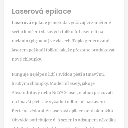
Laserová epilace
Laserová epilace
je
metoda využívající zaměřené
světlo k ničení vlasových folikulů
.
Laser cílí na
melanin (pigment) ve vlasech. Teplo generované
laserem poškodí folikul tak, že přestane produkovat
nové chloupky.
Funguje nejlépe u lidí s světlou pletí a tmavými,
hrubými chloupky. Moderní lasery, jako je
Alexandritový nebo Nd:YAG laser, mohou pracovat i
na tmavší pleti, ale vyžadují odborné nastavení.
Berte na vědomí, že laserová epilace není okamžitá.
Obvykle potřebujete 6-8 sezení s odstupem několika