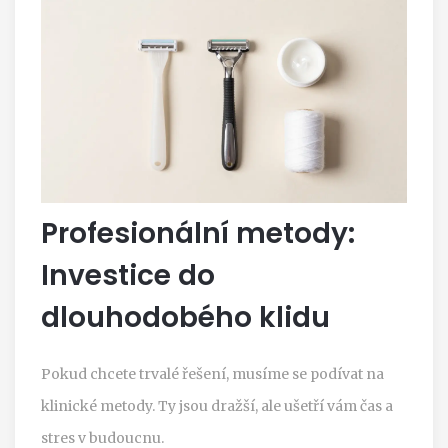
Profesionální metody:
Investice do
dlouhodobého klidu
Pokud chcete trvalé řešení, musíme se podívat na
klinické metody. Ty jsou dražší, ale ušetří vám čas a
stres v budoucnu.