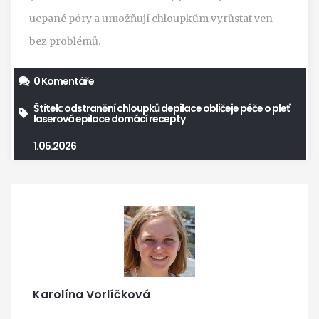
ucpané póry a umožňují chloupkům vyrůstat ven
bez problémů.
0 Komentáře
Štítek:
odstranění chloupků
depilace obličeje
péče o pleť
laserová epilace
domácí recepty
1.05.2026
Karolína Vorlíčková