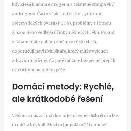
kdy klesá hladina estrogenu a relativně stoupá vliv
androgenů. Často však stojí za tím syndrom
polycystických ovarií (PCOS), problémy s štítnou
žlázou nebo vedlejší účinky některých léků. Pokud
zaznamenáte náhlou změnu v růstu vlasů,
doporučuji navštívit lékaře, který může vyloučit
zdravotní příčiny. Až poté můžete bezpečně přejít k
estetickým metodám péče.
Domácí metody: Rychlé,
ale krátkodobé řešení
Většina z nás začíná doma. Je to levné, diskrétní a lze
to udělat kdykoli. Mezi nejpopulárnější domácí