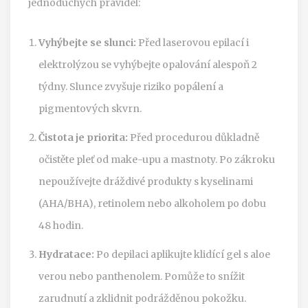
jednoduchých pravidel:
Vyhýbejte se slunci:
Před laserovou epilací i
elektrolýzou se vyhýbejte opalování alespoň 2
týdny. Slunce zvyšuje riziko popálení a
pigmentových skvrn.
Čistota je priorita:
Před procedurou důkladně
očistěte pleť od make-upu a mastnoty. Po zákroku
nepoužívejte dráždivé produkty s kyselinami
(AHA/BHA), retinolem nebo alkoholem po dobu
48 hodin.
Hydratace:
Po depilaci aplikujte klidící gel s aloe
verou nebo panthenolem. Pomůže to snížit
zarudnutí a zklidnit podrážděnou pokožku.