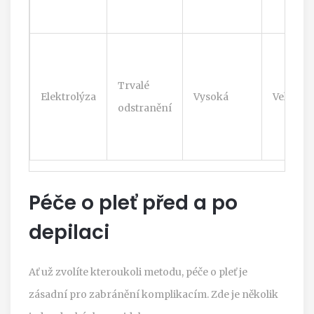
Trvalé
Elektrolýza
Vysoká
Velmi v
odstranění
Péče o pleť před a po
depilaci
Ať už zvolíte kteroukoli metodu, péče o pleť je
zásadní pro zabránění komplikacím. Zde je několik