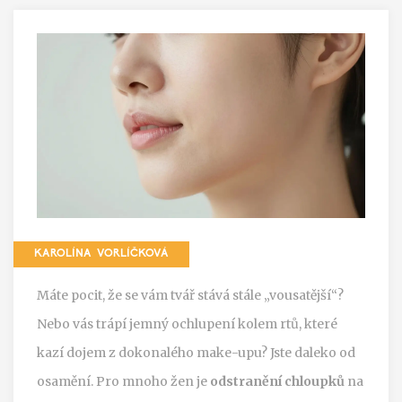
KAROLÍNA VORLÍČKOVÁ
Máte pocit, že se vám tvář stává stále „vousatější“?
Nebo vás trápí jemný ochlupení kolem rtů, které
kazí dojem z dokonalého make-upu? Jste daleko od
osamění. Pro mnoho žen je
odstranění chloupků
na