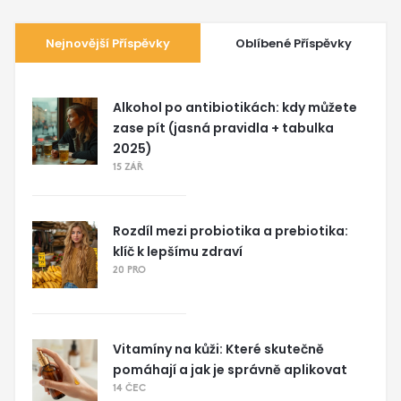
Nejnovější Příspěvky
Oblíbené Příspěvky
Alkohol po antibiotikách: kdy můžete
zase pít (jasná pravidla + tabulka
2025)
15 ZÁŘ
Rozdíl mezi probiotika a prebiotika:
klíč k lepšímu zdraví
20 PRO
Vitamíny na kůži: Které skutečně
pomáhají a jak je správně aplikovat
14 ČEC