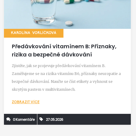
KAROLÍNA VORLÍČKOVÁ
Předávkování vitamínem B: Příznaky,
rizika a bezpečné dávkování
Zjistěte, jak se projevuje předávkování vitamínem B.
Zaměřujeme se na rizika vitamínu B6, příznaky neuropatie a
bezpečné dávkování. Naučte se číst etikety a vyhnout se
skrytým pastem v multivitamínech.
ZOBRAZIT VÍCE
0 Komentáře
27.05.2026