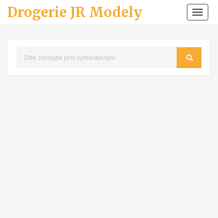
Drogerie JR Modely
Zobr
navi