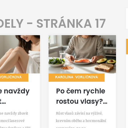
ELY - STRÁNKA 17
VORLÍČKOVÁ
KAROLÍNA VORLÍČKOVÁ
e navždy
Po čem rychle
t
rostou vlasy?
pků:
Pravé důvody,
k se navždy zbavit
Růst vlasů závisí na výživě,
é metody
které ovlivňují
omocí laserové
krevním oběhu a hormonální