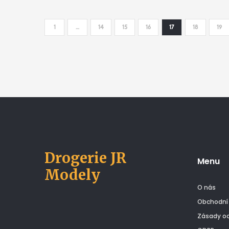
1
…
14
15
16
17
18
19
Drogerie JR
Menu
Modely
O nás
Obchodní
Zásady oc