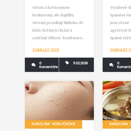
nebo krém?
a jak 
Sérum a krém nejsou
Vysušené vl
pomo
konkurenty, ale doplňky.
špatném ša
Séromy pronikají hluboko do
jsou různé -
kůže, krémy ji chrání a
agresivní čis
zadržují vlhkost. Kombinace
špatná výži
obou je klíčem k zdravé, světlé
polštář. Zjis
ZOBRAZIT VÍCE
ZOBRAZIT V
a mladistvé pleťi.
vysušuje, a 
bez zbytečn
0
9.02.2026
0
Komentáře
Koment
KAROLÍNA VORLÍČKOVÁ
KAROLÍNA 