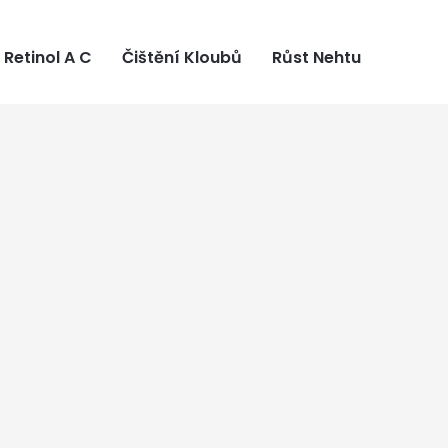
Retinol A C
Čištění Kloubů
Růst Nehtu