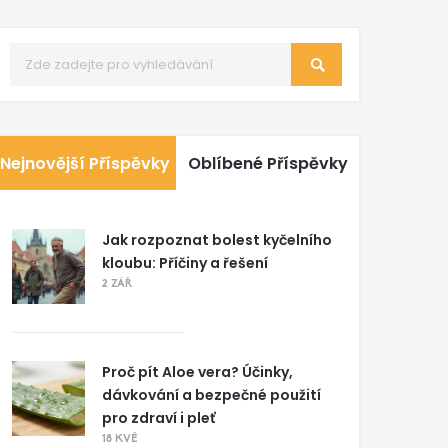
Nejnovější Příspěvky
Oblíbené Příspěvky
Jak rozpoznat bolest kyčelního
kloubu: Příčiny a řešení
2 ZÁŘ
Proč pít Aloe vera? Účinky,
dávkování a bezpečné použití
pro zdraví i pleť
18 KVĚ