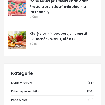
Co se nesmí při užívání antibiotik?
Pravidla pro střevní mikrobiom a
laktobacily
17 ČEN
Který vitamín podporuje hubnutí?
Skutečné funkce D, B12 a C
8 ČEN
Kategorie
Doplňky stravy
(58)
Krása a péče o tělo
(54)
Péče o pleť
(51)