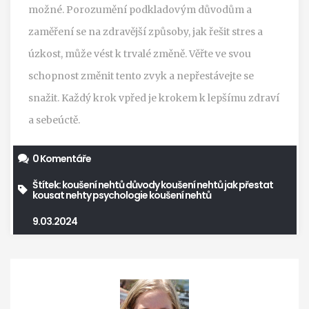
možné. Porozumění podkladovým důvodům a
zaměření se na zdravější způsoby, jak řešit stres a
úzkost, může vést k trvalé změně. Věřte ve svou
schopnost změnit tento zvyk a nepřestávejte se
snažit. Každý krok vpřed je krokem k lepšímu zdraví
a sebeúctě.
0 Komentáře
Štítek:
koušení nehtů
důvody koušení nehtů
jak přestat
kousat nehty
psychologie koušení nehtů
9.03.2024