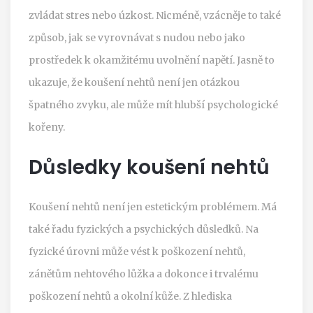
zvládat stres nebo úzkost. Nicméně, vzácněje to také
způsob, jak se vyrovnávat s nudou nebo jako
prostředek k okamžitému uvolnění napětí. Jasně to
ukazuje, že koušení nehtů není jen otázkou
špatného zvyku, ale může mít hlubší psychologické
kořeny.
Důsledky koušení nehtů
Koušení nehtů není jen estetickým problémem. Má
také řadu fyzických a psychických důsledků. Na
fyzické úrovni může vést k poškození nehtů,
zánětům nehtového lůžka a dokonce i trvalému
poškození nehtů a okolní kůže. Z hlediska