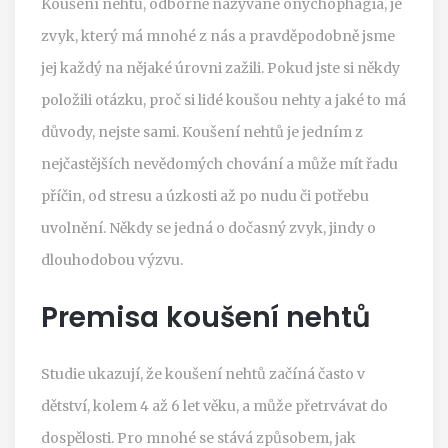
Koušení nehtů, odborně nazývané onychophagia, je
zvyk, který má mnohé z nás a pravděpodobně jsme
jej každý na nějaké úrovni zažili. Pokud jste si někdy
položili otázku, proč si lidé koušou nehty a jaké to má
důvody, nejste sami. Koušení nehtů je jedním z
nejčastějších nevědomých chování a může mít řadu
příčin, od stresu a úzkosti až po nudu či potřebu
uvolnění. Někdy se jedná o dočasný zvyk, jindy o
dlouhodobou výzvu.
Premisa koušení nehtů
Studie ukazují, že koušení nehtů začíná často v
dětství, kolem 4 až 6 let věku, a může přetrvávat do
dospělosti. Pro mnohé se stává způsobem, jak