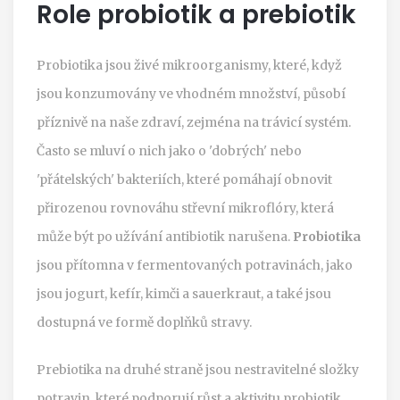
Role probiotik a prebiotik
Probiotika jsou živé mikroorganismy, které, když
jsou konzumovány ve vhodném množství, působí
příznivě na naše zdraví, zejména na trávicí systém.
Často se mluví o nich jako o 'dobrých' nebo
'přátelských' bakteriích, které pomáhají obnovit
přirozenou rovnováhu střevní mikroflóry, která
může být po užívání antibiotik narušena.
Probiotika
jsou přítomna v fermentovaných potravinách, jako
jsou jogurt, kefír, kimči a sauerkraut, a také jsou
dostupná ve formě doplňků stravy.
Prebiotika na druhé straně jsou nestravitelné složky
potravin, které podporují růst a aktivitu probiotik.