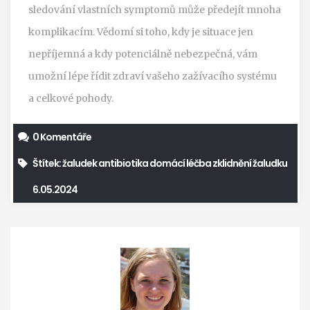
sledování vlastních symptomů může předejít mnoha
komplikacím. Vědomí si toho, kdy je situace jen
nepříjemná a kdy potenciálně nebezpečná, vám
umožní lépe řídit zdraví vašeho zažívacího systému
a celkové pohody.
0 Komentáře
Štítek:
žaludek
antibiotika
domácí léčba
zklidnění žaludku
6.05.2024