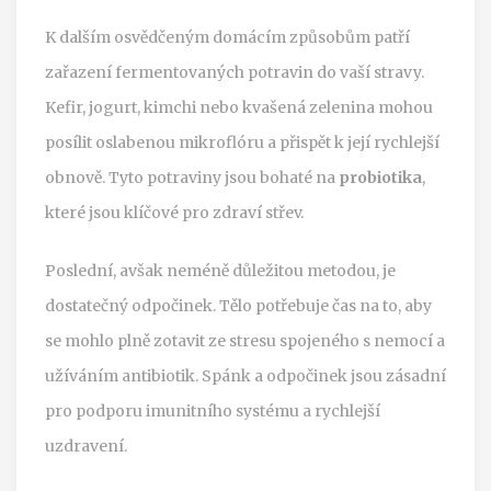
K dalším osvědčeným domácím způsobům patří
zařazení fermentovaných potravin do vaší stravy.
Kefir, jogurt, kimchi nebo kvašená zelenina mohou
posílit oslabenou mikroflóru a přispět k její rychlejší
obnově. Tyto potraviny jsou bohaté na
probiotika
,
které jsou klíčové pro zdraví střev.
Poslední, avšak neméně důležitou metodou, je
dostatečný odpočinek. Tělo potřebuje čas na to, aby
se mohlo plně zotavit ze stresu spojeného s nemocí a
užíváním antibiotik. Spánk a odpočinek jsou zásadní
pro podporu imunitního systému a rychlejší
uzdravení.