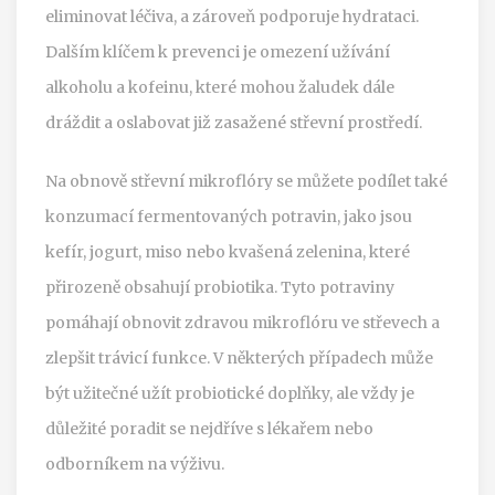
eliminovat léčiva, a zároveň podporuje hydrataci.
Dalším klíčem k prevenci je omezení užívání
alkoholu a kofeinu, které mohou žaludek dále
dráždit a oslabovat již zasažené střevní prostředí.
Na obnově střevní mikroflóry se můžete podílet také
konzumací fermentovaných potravin, jako jsou
kefír, jogurt, miso nebo kvašená zelenina, které
přirozeně obsahují probiotika. Tyto potraviny
pomáhají obnovit zdravou mikroflóru ve střevech a
zlepšit trávicí funkce. V některých případech může
být užitečné užít probiotické doplňky, ale vždy je
důležité poradit se nejdříve s lékařem nebo
odborníkem na výživu.