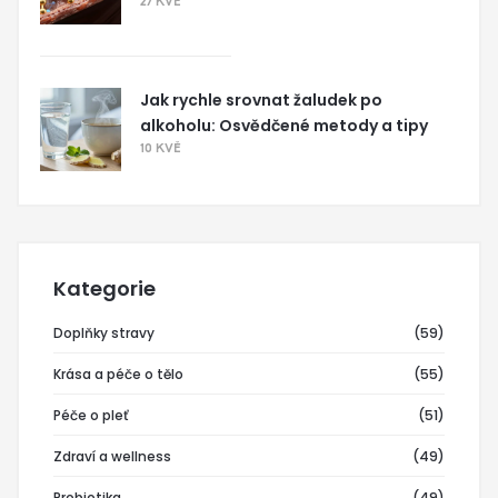
27 KVĚ
Jak rychle srovnat žaludek po
alkoholu: Osvědčené metody a tipy
10 KVĚ
Kategorie
Doplňky stravy
(59)
Krása a péče o tělo
(55)
Péče o pleť
(51)
Zdraví a wellness
(49)
Probiotika
(49)