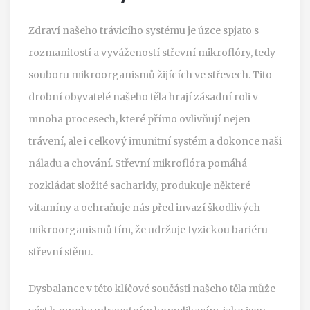
Zdraví našeho trávicího systému je úzce spjato s
rozmanitostí a vyvážeností střevní mikroflóry, tedy
souboru mikroorganismů žijících ve střevech. Tito
drobní obyvatelé našeho těla hrají zásadní roli v
mnoha procesech, které přímo ovlivňují nejen
trávení, ale i celkový imunitní systém a dokonce naši
náladu a chování. Střevní mikroflóra pomáhá
rozkládat složité sacharidy, produkuje některé
vitamíny a ochraňuje nás před invazí škodlivých
mikroorganismů tím, že udržuje fyzickou bariéru -
střevní stěnu.
Dysbalance v této klíčové součásti našeho těla může