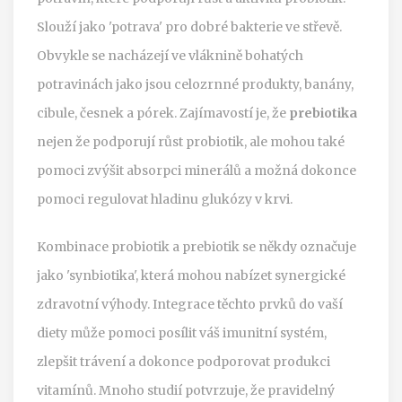
Slouží jako 'potrava' pro dobré bakterie ve střevě.
Obvykle se nacházejí ve vláknině bohatých
potravinách jako jsou celozrnné produkty, banány,
cibule, česnek a pórek. Zajímavostí je, že
prebiotika
nejen že podporují růst probiotik, ale mohou také
pomoci zvýšit absorpci minerálů a možná dokonce
pomoci regulovat hladinu glukózy v krvi.
Kombinace probiotik a prebiotik se někdy označuje
jako 'synbiotika', která mohou nabízet synergické
zdravotní výhody. Integrace těchto prvků do vaší
diety může pomoci posílit váš imunitní systém,
zlepšit trávení a dokonce podporovat produkci
vitamínů. Mnoho studií potvrzuje, že pravidelný