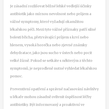
Je zásadní rozlišovat běžné lehké vedlejší účinky
antibiotik jako mírnou nevolnost nebo průjem a
vážné symptomy, které vyžadují okamžitou
lékařskou péči. Mezi tyto vážné příznaky patří silné
bolesti břicha, přetrvávající průjem s krví nebo
hlenem, vysoká horečka nebo zjevné známky
dehydratace, jako jsou sucho v ústech nebo pocit
velké žízně. Pokud se setkáte s některým z těchto
symptomů, je neprodleně nutné vyhledat lékařskou
pomoc.
Preventivní opatření a správné načasování návštěvy
u lékaře mohou zásadně ovlivnit úspěšnost léčby
antibiotiky. Být informovaný a proaktivní ve