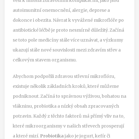
vést k mnoha zdravotním komplikacím, jako jsou
autoimunitní onemocnění, alergie, deprese a
dokonce i obezita. Návrat k vyvážené mikroflóře po
antibiotické léčbě je proto nesmírně důležitý. Začíná
se toto pole medicíny stále více uznávat, a výzkumy
ukazují stále nové souvislosti mezi zdravím střev a
celkovým stavem organismu.
Abychom podpořili zdravou střevní mikroflóru,
existuje několik základních kroků, které můžeme
podniknout. Začíná to správnou výživou, bohatou na
vlákninu, probiotika a nízký obsah zpracovaných
potravin. Každý z těchto faktorů má přímý vliv na to,
které mikroorganismy v našich střevech prosperují
a které mizí.
Probiotika
jako je jogurt, kefír či