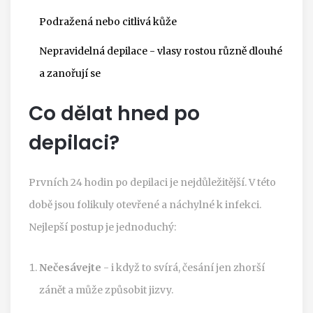
Podražená nebo citlivá kůže
Nepravidelná depilace - vlasy rostou různě dlouhé
a zanořují se
Co dělat hned po
depilaci?
Prvních 24 hodin po depilaci je nejdůležitější. V této
době jsou folikuly otevřené a náchylné k infekci.
Nejlepší postup je jednoduchý:
Nečesávejte
- i když to svírá, česání jen zhorší
zánět a může způsobit jizvy.