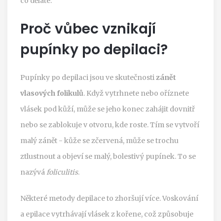
co děláte.
Proč vůbec vznikají
pupínky po depilaci?
Pupínky po depilaci jsou ve skutečnosti
zánět
vlasových folikulů
. Když vytrhnete nebo oříznete
vlásek pod kůží, může se jeho konec zahájit dovnitř
nebo se zablokuje v otvoru, kde roste. Tím se vytvoří
malý zánět - kůže se zčervená, může se trochu
ztlustnout a objeví se malý, bolestivý pupínek. To se
nazývá
foliculitis
.
Některé metody depilace to zhoršují více. Voskování
a epilace vytrhávají vlásek z kořene, což způsobuje