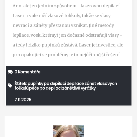
Ano, ale jen jedním způsobem - laserovou depilací.
Laser trvale ničí vlasové folikuly, takže se vlasy
nevrací a záněty přestanou vznikat. Jiné metody
(epilace, vosk, krémy) jen dočasně odstraňují vlasy -
a tedy i riziko pupínků zůstává. Laser je investice, ale
pro opakující se problémy je to nejúčinnější řešení.
0 Komentáře
Štítek:
pupínky po depilaci
depilace
zánět vlasových
folikulů
péče po depilaci
zánětlivé vyrážky
7.11.2025