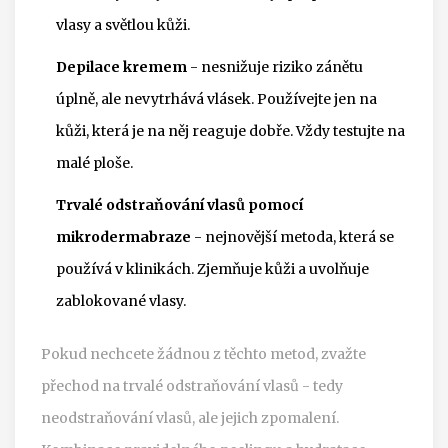
vlasy a světlou kůži.
Depilace kremem
- nesnižuje riziko zánětu
úplně, ale nevytrhává vlásek. Používejte jen na
kůži, která je na něj reaguje dobře. Vždy testujte na
malé ploše.
Trvalé odstraňování vlasů pomocí
mikrodermabraze
- nejnovější metoda, která se
používá v klinikách. Zjemňuje kůži a uvolňuje
zablokované vlasy.
Pokud nechcete žádnou z těchto metod, zvažte
přechod na trvalé odstraňování vlasů - tedy
neodstraňování vlasů, ale jejich zpomalení.