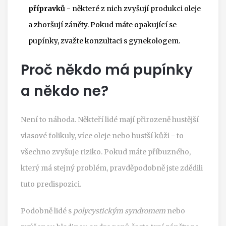
přípravků
- některé z nich zvyšují produkci oleje
a zhoršují záněty. Pokud máte opakující se
pupínky, zvažte konzultaci s gynekologem.
Proč někdo má pupínky
a někdo ne?
Není to náhoda. Někteří lidé mají přirozeně hustější
vlasové folikuly, více oleje nebo hustší kůži - to
všechno zvyšuje riziko. Pokud máte příbuzného,
který má stejný problém, pravděpodobně jste zdědili
tuto predispozici.
Podobně lidé s
polycystickým syndromem
nebo