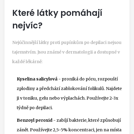
Které látky pomáhají
nejvíc?
Nejúčinnější látky proti pupínkům po depilaci nejsou
tajemstvím. Jsou známé v dermatologii a dostupné v
každé lékárně:
Kyselina salicylová
- proniká do póru, rozpouští
zplodiny a předchází zablokování folikulů. Najdete
ji v toniku, gelu nebo výplachách. Používejte 2-3x
týdně po depilaci.
Benzoyl peroxid
- zabíjí bakterie, které způsobují
zánět. Používejte 2,5-5% koncentraci, jen na místa