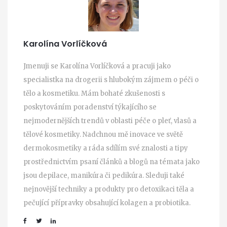
Karolína Vorlíčková
Jmenuji se Karolína Vorlíčková a pracuji jako
specialistka na drogerii s hlubokým zájmem o péči o
tělo a kosmetiku. Mám bohaté zkušenosti s
poskytováním poradenství týkajícího se
nejmodernějších trendů v oblasti péče o pleť, vlasů a
tělové kosmetiky. Nadchnou mě inovace ve světě
dermokosmetiky a ráda sdílím své znalosti a tipy
prostřednictvím psaní článků a blogů na témata jako
jsou depilace, manikúra či pedikúra. Sleduji také
nejnovější techniky a produkty pro detoxikaci těla a
pečující přípravky obsahující kolagen a probiotika.