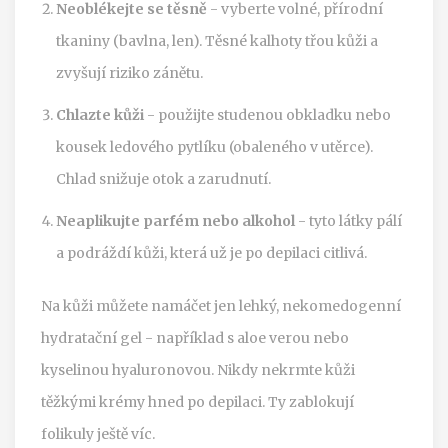
Neoblékejte se těsně
- vyberte volné, přírodní
tkaniny (bavlna, len). Těsné kalhoty třou kůži a
zvyšují riziko zánětu.
Chlazte kůži
- použijte studenou obkladku nebo
kousek ledového pytlíku (obaleného v utěrce).
Chlad snižuje otok a zarudnutí.
Neaplikujte parfém nebo alkohol
- tyto látky pálí
a podráždí kůži, která už je po depilaci citlivá.
Na kůži můžete namáčet jen lehký, nekomedogenní
hydratační gel - například s aloe verou nebo
kyselinou hyaluronovou. Nikdy nekrmte kůži
těžkými krémy hned po depilaci. Ty zablokují
folikuly ještě víc.