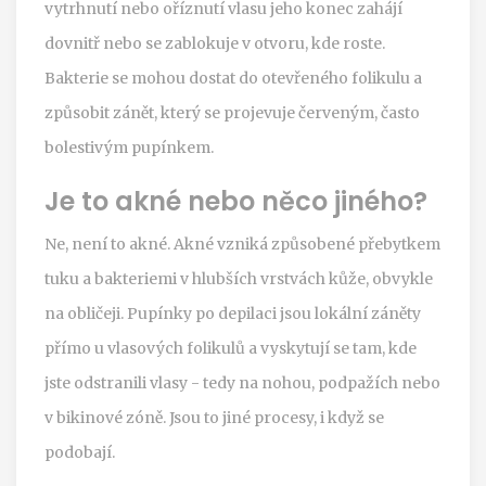
vytrhnutí nebo oříznutí vlasu jeho konec zahájí
dovnitř nebo se zablokuje v otvoru, kde roste.
Bakterie se mohou dostat do otevřeného folikulu a
způsobit zánět, který se projevuje červeným, často
bolestivým pupínkem.
Je to akné nebo něco jiného?
Ne, není to akné. Akné vzniká způsobené přebytkem
tuku a bakteriemi v hlubších vrstvách kůže, obvykle
na obličeji. Pupínky po depilaci jsou lokální záněty
přímo u vlasových folikulů a vyskytují se tam, kde
jste odstranili vlasy - tedy na nohou, podpažích nebo
v bikinové zóně. Jsou to jiné procesy, i když se
podobají.