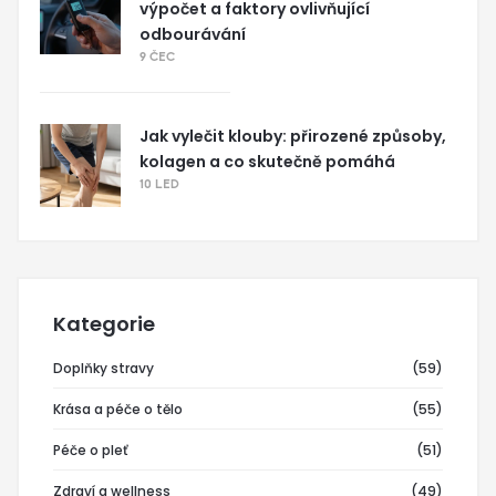
výpočet a faktory ovlivňující
odbourávání
9 ČEC
Jak vylečit klouby: přirozené způsoby,
kolagen a co skutečně pomáhá
10 LED
Kategorie
Doplňky stravy
(59)
Krása a péče o tělo
(55)
Péče o pleť
(51)
Zdraví a wellness
(49)