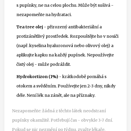
s pupínky, ne na celou plochu. Může být sušivá -
nezapomeňte na hydrataci.
Tea tree olej
- přirozený antibakteriální a
protizánětlivý prostředek. Rozpouštějte ho v nosiči
(např. kyselina hyaluronová nebo olivový olej) a
aplikujte kapku na každý pupínek. Nepoužívejte
čistý olej - může podráždit.
Hydrokortizon (1%)
- krátkodobě pomáhá s
otokem a svěděním. Používejte jen 2-3 dny, nikdy
déle. Není lék na zánět, ale na příznaky.
Nezapomeňte: žádná z těchto látek neodstraní
pupínky okamžitě. Potřebují čas - obvykle 3-7 dní.
Pokud se nic nezmění po týdnu, zvažte lékaře.