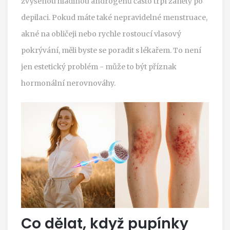
zvýšenou hladinou androgenů často trpí záněty po
depilaci. Pokud máte také nepravidelné menstruace,
akné na obličeji nebo rychle rostoucí vlasový
pokrývání, měli byste se poradit s lékařem. To není
jen estetický problém - může to být příznak
hormonální nerovnováhy.
Co dělat, když pupínky