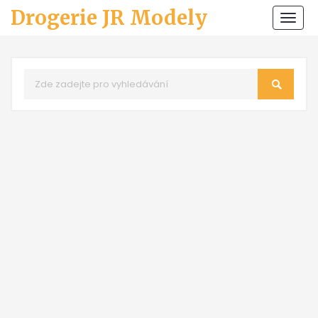
Drogerie JR Modely
Zobr
navi