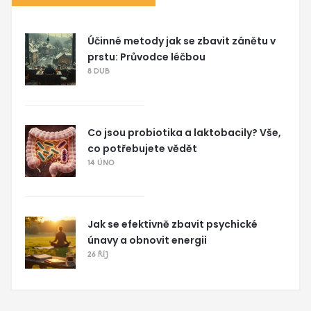
Účinné metody jak se zbavit zánětu v
prstu: Průvodce léčbou
8 DUB
Co jsou probiotika a laktobacily? Vše,
co potřebujete vědět
14 ÚNO
Jak se efektivně zbavit psychické
únavy a obnovit energii
26 ŘÍJ