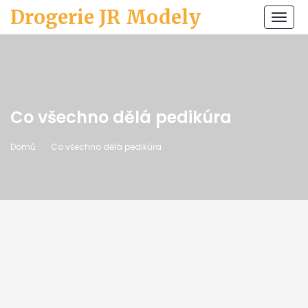
Drogerie JR Modely
Zobr
navi
Co všechno dělá pedikúra
Domů
Co všechno dělá pedikúra