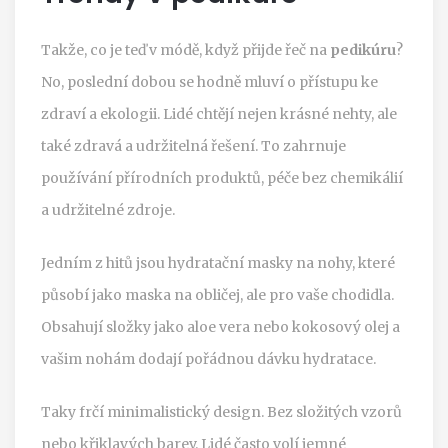
Takže, co je teď v módě, když přijde řeč na
pedikúru
?
No, poslední dobou se hodně mluví o přístupu ke
zdraví a ekologii. Lidé chtějí nejen krásné nehty, ale
také zdravá a udržitelná řešení. To zahrnuje
používání přírodních produktů, péče bez chemikálií
a udržitelné zdroje.
Jedním z hitů jsou hydratační masky na nohy, které
působí jako maska na obličej, ale pro vaše chodidla.
Obsahují složky jako aloe vera nebo kokosový olej a
vašim nohám dodají pořádnou dávku hydratace.
Taky frčí minimalistický design. Bez složitých vzorů
nebo křiklavých barev. Lidé často volí jemné