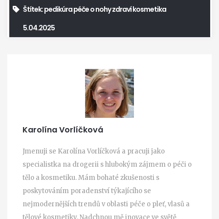
Štítek:
pedikúra
péče o nohy
zdraví
kosmetika
5.04.2025
Karolína Vorlíčková
Jmenuji se Karolína Vorlíčková a pracuji jako
specialistka na drogerii s hlubokým zájmem o péči o
tělo a kosmetiku. Mám bohaté zkušenosti s
poskytováním poradenství týkajícího se
nejmodernějších trendů v oblasti péče o pleť, vlasů a
tělové kosmetiky. Nadchnou mě inovace ve světě