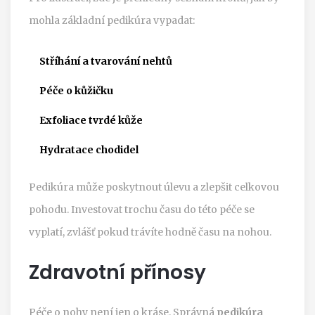
mohla základní pedikúra vypadat:
Stříhání a tvarování nehtů
Péče o kůžičku
Exfoliace tvrdé kůže
Hydratace chodidel
Pedikúra může poskytnout úlevu a zlepšit celkovou
pohodu. Investovat trochu času do této péče se
vyplatí, zvlášť pokud trávíte hodně času na nohou.
Zdravotní přínosy
Péče o nohy není jen o kráse. Správná
pedikúra