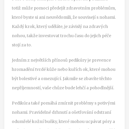
totiž může pomoci předejít zdravotním problémům,
které byste si ani neuvědomili, že souvisejí s nohami.
Každý krok, který uděláte, je závislý na zdravých
nohou, takže investovat trochu času do jejich péče
stojí za to.
Jedním z největších přínosů pedikúry je prevence
hromadění tvrdé kůže nebo kuřích ok, které mohou
být bolestivé a omezující. Jakmile se zbavíte těchto
nepříjemností, vaše chůze bude lehčí a pohodlnější.
Pedikúra také pomáhá zmírnit problémy s potivými
nohami. Pravidelné drhnutí a ošetřování odstraní
odumřelé kožní buňky, které mohou ucpávat póry a