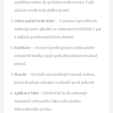
zastřihne nehty do požadovaného tvaru. Tady
můžete zvolit svůj oblíbený styl.
Odstranění tvrdé kůže
– S pomocí speciálních
nástrojů nebo pilníků se odstraní tvrdá kůže z pat
a dalších problematických oblastí.
Exfoliace
– Pomocí peelingu jsou odstraněny
odumřelé buňky, takže pokožka zůstane krásně
jemná.
Masáž
– Nechybí ani uvolňující masáž nohou,
která zlepšuje cirkulaci a přináší pocit pohody.
Aplikace laku
– Závěrečný krok zahrnuje
nanesení vybraného laku nebo jiného
dekorativního prvku.