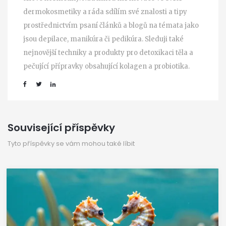
dermokosmetiky a ráda sdílím své znalosti a tipy
prostřednictvím psaní článků a blogů na témata jako
jsou depilace, manikúra či pedikúra. Sleduji také
nejnovější techniky a produkty pro detoxikaci těla a
pečující přípravky obsahující kolagen a probiotika.
Související příspěvky
Tyto příspěvky se vám mohou také líbit