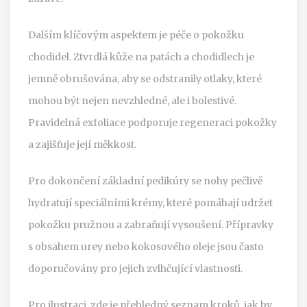
Dalším klíčovým aspektem je péče o pokožku
chodidel. Ztvrdlá kůže na patách a chodidlech je
jemně obrušována, aby se odstranily otlaky, které
mohou být nejen nevzhledné, ale i bolestivé.
Pravidelná exfoliace podporuje regeneraci pokožky
a zajišťuje její měkkost.
Pro dokončení základní pedikúry se nohy pečlivě
hydratují speciálními krémy, které pomáhají udržet
pokožku pružnou a zabraňují vysoušení. Přípravky
s obsahem urey nebo kokosového oleje jsou často
doporučovány pro jejich zvlhčující vlastnosti.
Pro ilustraci, zde je přehledný seznam kroků, jak by