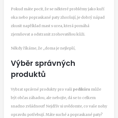
Pokud máte pocit, že se některé problémy jako kuří
oka nebo popraskané paty zhoršují, je dobrý nápad
zkusit například mast s urea, která pomáhá
zjemňovat a odstranit zrohovatělou kůži.
Někdy říkáme, že „doma je nejlepší,
Výběr správných
produktů
Vybrat správné produkty pro vaši
pedikúru
může
být občas záhadou, ale nebojte, dá se to celkem
snadno zvládnout! Nejdřív si uvědomte, co vaše nohy
opravdu potřebují. Máte suché a popraskané paty?