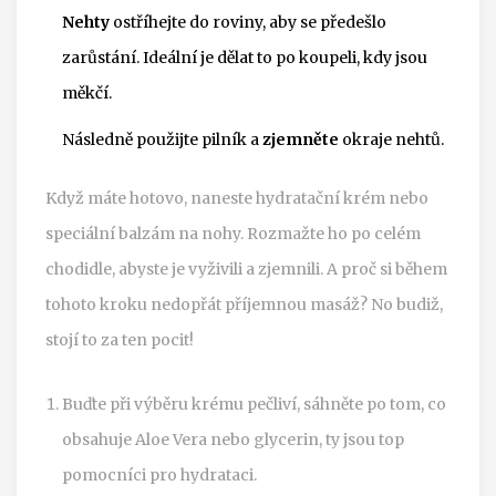
Nehty
ostříhejte do roviny, aby se předešlo
zarůstání. Ideální je dělat to po koupeli, kdy jsou
měkčí.
Následně použijte pilník a
zjemněte
okraje nehtů.
Když máte hotovo, naneste hydratační krém nebo
speciální balzám na nohy. Rozmažte ho po celém
chodidle, abyste je vyživili a zjemnili. A proč si během
tohoto kroku nedopřát příjemnou masáž? No budiž,
stojí to za ten pocit!
Buďte při výběru krému pečliví, sáhněte po tom, co
obsahuje Aloe Vera nebo glycerin, ty jsou top
pomocníci pro hydrataci.