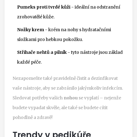
Pumeks proti tvrdé kůži
- ideální na odstranění
zrohovatělé kůže.
Nožky krem
- krém na nohy s hydratačními
složkami pro hebkou pokožku.
Střihače nehtů a pilník
- tyto nástroje jsou základ
každé péče.
Nezapomeňte také pravidelně čistit a dezinfikovat
vaše nástroje, aby se zabránilo jakýmkoliv infekcím.
Sledovat potřeby vašich
nohou
se vyplatí – nejenže
budete vypadat skvěle, ale také se budete cítit
pohodlně a zdravě!
Trendy v pedikúře