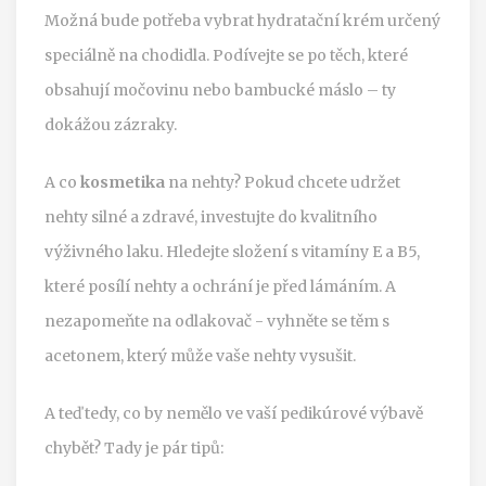
Možná bude potřeba vybrat hydratační krém určený
speciálně na chodidla. Podívejte se po těch, které
obsahují močovinu nebo bambucké máslo – ty
dokážou zázraky.
A co
kosmetika
na nehty? Pokud chcete udržet
nehty silné a zdravé, investujte do kvalitního
výživného laku. Hledejte složení s vitamíny E a B5,
které posílí nehty a ochrání je před lámáním. A
nezapomeňte na odlakovač - vyhněte se těm s
acetonem, který může vaše nehty vysušit.
A teď tedy, co by nemělo ve vaší pedikúrové výbavě
chybět? Tady je pár tipů: