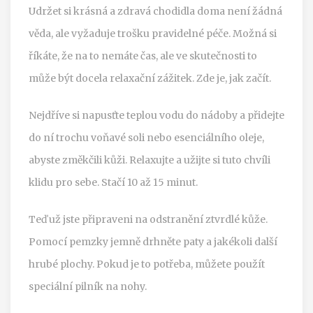
Udržet si krásná a zdravá chodidla doma není žádná
věda, ale vyžaduje trošku pravidelné péče. Možná si
říkáte, že na to nemáte čas, ale ve skutečnosti to
může být docela relaxační zážitek. Zde je, jak začít.
Nejdříve si napusťte teplou vodu do nádoby a přidejte
do ní trochu voňavé soli nebo esenciálního oleje,
abyste změkčili kůži. Relaxujte a užijte si tuto chvíli
klidu pro sebe. Stačí 10 až 15 minut.
Teď už jste připraveni na odstranění ztvrdlé kůže.
Pomocí pemzky jemně drhněte paty a jakékoli další
hrubé plochy. Pokud je to potřeba, můžete použít
speciální pilník na nohy.