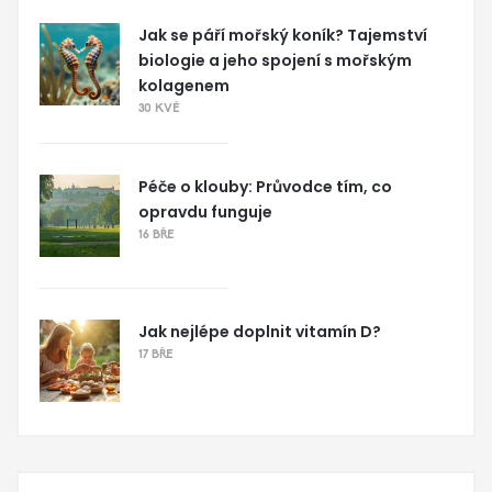
Jak se páří mořský koník? Tajemství
biologie a jeho spojení s mořským
kolagenem
30 KVĚ
Péče o klouby: Průvodce tím, co
opravdu funguje
16 BŘE
Jak nejlépe doplnit vitamín D?
17 BŘE