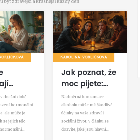
 být zdravější a krásnější každý den.
VORLÍČKOVÁ
KAROLÍNA VORLÍČKOVÁ
e
Jak poznat, že
ají
moc pijete:
ony po
Příznaky a
v dnešní době
Nadměrná konzumace
ení
řešení
sazení hormonální
alkoholu může mít škodlivé
e, ale může je
účinky na vaše zdraví i
oncepce?
k se jejich tělo
sociální život. V článku se
 hormonální
dozvíte, jaké jsou hlavní
ou. Tento článek
příznaky, že pijete příliš, a proč