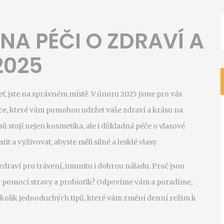
 NA PÉČI O ZDRAVÍ A
2025
leť, jste na správném místě. V únoru 2025 jsme pro vás
ace, které vám pomohou udržet vaše zdraví a krásu na
asů stojí nejen kosmetika, ale i důkladná péče o vlasové
tit a vyživovat, abyste měli silné a lesklé vlasy.
draví pro trávení, imunitu i dobrou náladu. Proč jsou
vat pomocí stravy a probiotik? Odpovíme vám a poradíme,
 několik jednoduchých tipů, které vám změní denní režim k