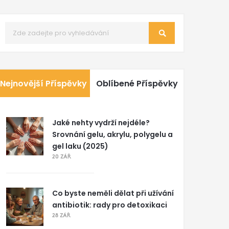
Nejnovější Příspěvky
Oblíbené Příspěvky
Jaké nehty vydrží nejdéle?
Srovnání gelu, akrylu, polygelu a
gel laku (2025)
20 ZÁŘ
Co byste neměli dělat při užívání
antibiotik: rady pro detoxikaci
28 ZÁŘ