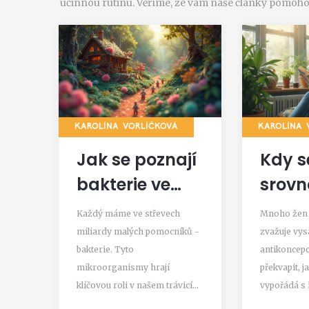
účinnou rutinu. Věříme, že vám naše články pomohou
KAROLÍNA VORLÍČKOVÁ
KAROLÍNA 
Jak se poznají
Kdy s
bakterie ve
srovn
střevech?
horm
Každý máme ve střevech
Mnoho žen 
vysaz
miliardy malých pomocníků -
zvažuje vy
bakterie. Tyto
antikoncepc
antik
mikroorganismy hrají
překvapit, ja
klíčovou roli v našem trávicím
vypořádá s
systému a celkovém zdraví.
nerovnováh