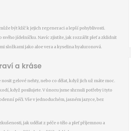
že být klíč k jejich regeneraci a lepší pohyblivosti.
svého jídelníčku. Navíc zjistíte, jak rozzářit pleť a zklidnit
mi složkami jako aloe vera a kyselina hyaluronová.
raví a kráse
nosit gelové nehty, nebo co dělat, když jich už máte moc.
odí, když posilujete. V únoru jsme shrnuli potřeby i tyto
dodenní péči. Vše v jednoduchém, jasném jazyce, bez
zkušenosti, jak udělat z péče o tělo a pleť příjemnou a