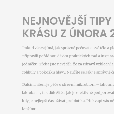
NEJNOVĚJŠÍ TIPY
KRÁSU Z ÚNORA 
Pokud vás zajímá, jak správně pečovat o své tělo a p
připravili pořádnou dávku praktických rad a inspir
jedničku. Třeba jste nevěděli, že za zdravý vzhled vl
folikuly a pokožku hlavy. Naučíte se, jak je správně čis
Dalším hitem je péče o střevní mikrobiom – tahoun z
laktobacily tak důležité a jak je efektivně podporo
kdy je nejlepší čas užívat probiotika. Překvapí vás
lepšímu.