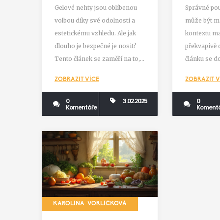
gelové nehty?
Gelové nehty jsou oblíbenou
Správné použ
volbou díky své odolnosti a
může být ma
estetickému vzhledu. Ale jak
kontextu m
dlouho je bezpečné je nosit?
překvapivě d
Tento článek se zaměří na to,
článku se do
jak správně pečovat o gelové
správně použ
ZOBRAZIT VÍCE
ZOBRAZIT V
nehty, jak dlouho je můžete
popisu péče
mít bez poškození přírodních
nehtů. Naví
0
3.02.2025
0
Komentáře
Koment
nehtů, a jaké známky
užitečné ti
naznačují potřebu jejich
zdravých a
obnovy nebo odstranění.
doma.
KAROLÍNA VORLÍČKOVÁ