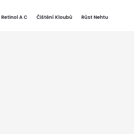
Retinol A C
Čištění Kloubů
Růst Nehtu