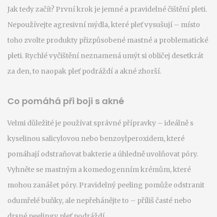
Jak tedy začít? První krok je jemné a pravidelné čištění pleti.
Nepoužívejte agresivní mýdla, které pleť vysušují – místo
toho zvolte produkty přizpůsobené mastné a problematické
pleti. Rychlé vyčištění neznamená umýt si obličej desetkrát
za den, to naopak pleť podráždí a akné zhorší.
Co pomáhá při boji s akné
Velmi důležité je používat správné přípravky – ideálně s
kyselinou salicylovou nebo benzoylperoxidem, které
pomáhají odstraňovat bakterie a úhledně uvolňovat póry.
Vyhněte se mastným a komedogenním krémům, které
mohou zanášet póry. Pravidelný peeling pomůže odstranit
odumřelé buňky, ale nepřehánějte to – příliš časté nebo
drsné peelingy pleť podráždí.