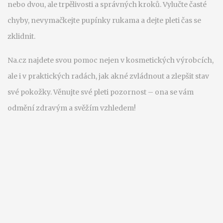
nebo dvou, ale trpělivosti a správných kroků. Vylučte časté
chyby, nevymačkejte pupínky rukama a dejte pleti čas se
zklidnit.
Na.cz najdete svou pomoc nejen v kosmetických výrobcích,
ale i v praktických radách, jak akné zvládnout a zlepšit stav
své pokožky. Věnujte své pleti pozornost – ona se vám
odmění zdravým a svěžím vzhledem!