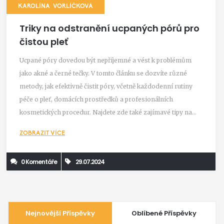
KAROLÍNA VORLÍČKOVÁ
Triky na odstranění ucpaných pórů pro
čistou pleť
Ucpané póry dovedou být nepříjemné a vést k problémům
jako akné a černé tečky. V tomto článku se dozvíte různé
metody, jak efektivně čistit póry, včetně každodenní rutiny
péče o pleť, domácích prostředků a profesionálních
kosmetických procedur. Najdete zde také zajímavé tipy na
prevenci ucpaných pórů.
ZOBRAZIT VÍCE
0 Komentáře
29.07.2024
Nejnovější Příspěvky
Oblíbené Příspěvky