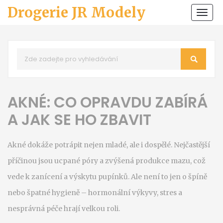
Drogerie JR Modely
Zobr
navi
AKNÉ: CO OPRAVDU ZABÍRÁ
A JAK SE HO ZBAVIT
Akné dokáže potrápit nejen mladé, ale i dospělé. Nejčastější
příčinou jsou ucpané póry a zvýšená produkce mazu, což
vede k zanícení a výskytu pupínků. Ale není to jen o špíně
nebo špatné hygieně – hormonální výkyvy, stres a
nesprávná péče hrají velkou roli.