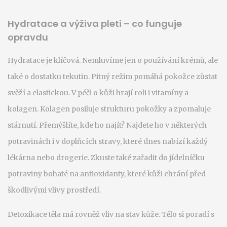
Hydratace a výživa pleti – co funguje
opravdu
Hydratace je klíčová. Nemluvíme jen o používání krémů, ale
také o dostatku tekutin. Pitný režim pomáhá pokožce zůstat
svěží a elastickou. V péči o kůži hrají roli i vitamíny a
kolagen. Kolagen posiluje strukturu pokožky a zpomaluje
stárnutí. Přemýšlíte, kde ho najít? Najdete ho v některých
potravinách i v doplňcích stravy, které dnes nabízí každý
lékárna nebo drogerie. Zkuste také zařadit do jídelníčku
potraviny bohaté na antioxidanty, které kůži chrání před
škodlivými vlivy prostředí.
Detoxikace těla má rovněž vliv na stav kůže. Tělo si poradí s