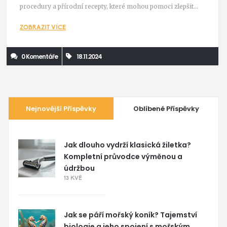
procedury a přírodní recepty, které mohou pomoci zlepšit
vzhled pleti. Dozvíte se také, kterým zvyklostem se vyhnout,
ZOBRAZIT VÍCE
aby se problém neprohluboval, a jak důležitá je výživa pro
zdravou pokožku.
0 Komentáře
18.11.2024
Nejnovější Příspěvky
Oblíbené Příspěvky
Jak dlouho vydrží klasická žiletka?
Kompletní průvodce výměnou a
údržbou
13 KVĚ
Jak se páří mořský koník? Tajemství
biologie a jeho spojení s mořským