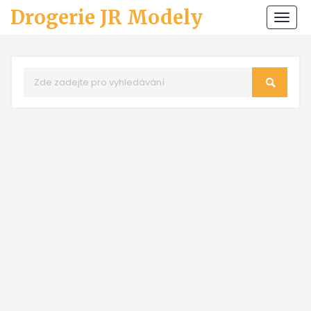
Drogerie JR Modely
Zobr
navi