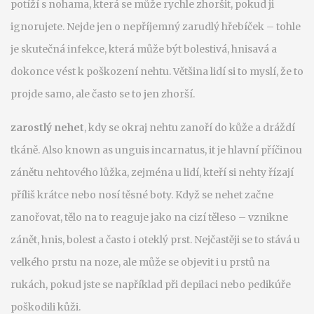
potíží s nohama, která se může rychle zhoršit, pokud ji
ignorujete
.
Nejde jen o nepříjemný zarudlý hřebíček – tohle
je skutečná infekce, která může být bolestivá, hnisavá a
dokonce vést k poškození nehtu. Většina lidí si to myslí, že to
projde samo, ale často se to jen zhorší.
zarostlý nehet
,
kdy se okraj nehtu zanoří do kůže a dráždí
tkáně
. Also known as
unguis incarnatus
, it
je hlavní příčinou
zánětu nehtového lůžka, zejména u lidí, kteří si nehty řízají
příliš krátce nebo nosí těsné boty
.
Když se nehet začne
zanořovat, tělo na to reaguje jako na cizí těleso – vznikne
zánět, hnis, bolest a často i oteklý prst. Nejčastěji se to stává u
velkého prstu na noze, ale může se objevit i u prstů na
rukách, pokud jste se například při depilaci nebo pedikúře
poškodili kůži.