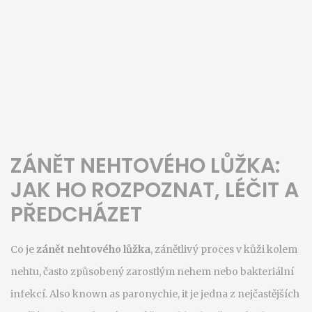
ZÁNĚT NEHTOVÉHO LŮŽKA:
JAK HO ROZPOZNAT, LÉČIT A
PŘEDCHÁZET
Co je
zánět nehtového lůžka
,
zánětlivý proces v kůži kolem
nehtu, často způsobený zarostlým nehem nebo bakteriální
infekcí
. Also known as
paronychie
, it
je jedna z nejčastějších