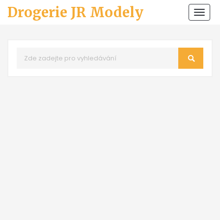
Drogerie JR Modely
Zobr
navi