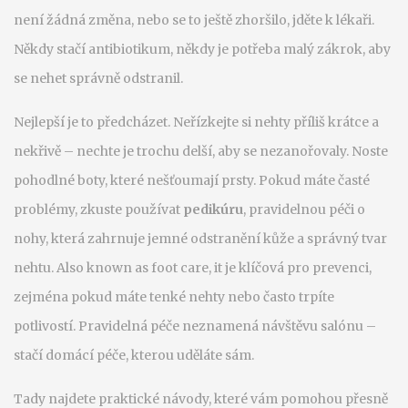
není žádná změna, nebo se to ještě zhoršilo, jděte k lékaři.
Někdy stačí antibiotikum, někdy je potřeba malý zákrok, aby
se nehet správně odstranil.
Nejlepší je to předcházet. Neřízkejte si nehty příliš krátce a
nekřivě – nechte je trochu delší, aby se nezanořovaly. Noste
pohodlné boty, které nešťoumají prsty. Pokud máte časté
problémy, zkuste používat
pedikúru
,
pravidelnou péči o
nohy, která zahrnuje jemné odstranění kůže a správný tvar
nehtu
. Also known as
foot care
, it
je klíčová pro prevenci,
zejména pokud máte tenké nehty nebo často trpíte
potlivostí
.
Pravidelná péče neznamená návštěvu salónu –
stačí domácí péče, kterou uděláte sám.
Tady najdete praktické návody, které vám pomohou přesně