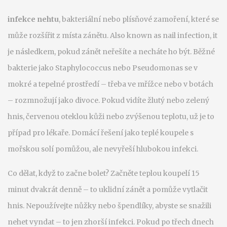
infekce nehtu
,
bakteriální nebo plísňové zamoření, které se
může rozšířit z místa zánětu
. Also known as
nail infection
, it
je následkem, pokud zánět neřešíte a necháte ho být
.
Běžné
bakterie jako Staphylococcus nebo Pseudomonas se v
mokré a tepelné prostředí – třeba ve mřížce nebo v botách
– rozmnožují jako divoce. Pokud vidíte žlutý nebo zelený
hnis, červenou oteklou kůži nebo zvýšenou teplotu, už je to
případ pro lékaře. Domácí řešení jako teplé koupele s
mořskou solí pomůžou, ale nevyřeší hlubokou infekci.
Co dělat, když to začne bolet? Začněte teplou koupelí 15
minut dvakrát denně – to uklidní zánět a pomůže vytlačit
hnis. Nepoužívejte nůžky nebo špendlíky, abyste se snažili
nehet vyndat – to jen zhorší infekci. Pokud po třech dnech