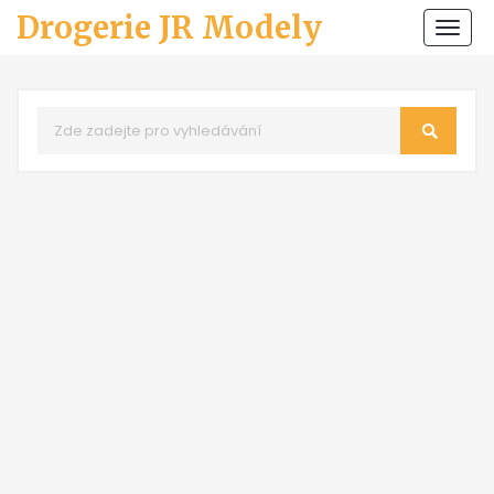
Drogerie JR Modely
Zobr
navi