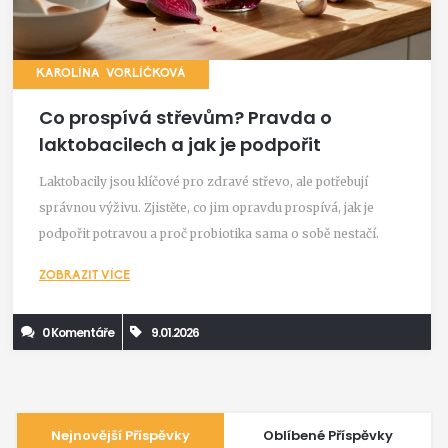
KAROLÍNA VORLÍČKOVÁ
Co prospívá střevům? Pravda o
laktobacilech a jak je podpořit
Laktobacily jsou klíčové pro zdravé střevo, ale potřebují
správnou výživu. Zjistěte, co jim opravdu prospívá, jak je
podpořit potravou a proč probiotika sama o sobě nestačí.
ZOBRAZIT VÍCE
0 Komentáře
9.01.2026
Nejnovější Příspěvky
Oblíbené Příspěvky