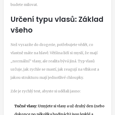
budete milovat.
Určení typu vlasů: Základ
všeho
Než vyrazíte do drogerie, potřebujete vědět, co
vlastně máte na hlavě. Většina lidí si myslí, že mají
„normální“ vlasy, ale realita bývá jiná. Typ vlasů
určuje, jak rychle se mastí, jak reagují na vlhkost a
jakou strukturu mají jednotlivé chloupky.
Zde je rychlý test, abyste si udělali jasno:
Tučné vlasy:
Umyjete si vlasy a už druhý den (nebo
dokonce po několika hodinách) jsou lesklé a