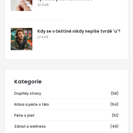
22 DUB
Kdy se v češtině nikdy nepíše tvrdé 'u'?
27 KVĚ
Kategorie
Doplňky stravy
(58)
Krása a péče o tělo
(54)
Péče o pleť
(51)
Zdraví a wellness
(49)