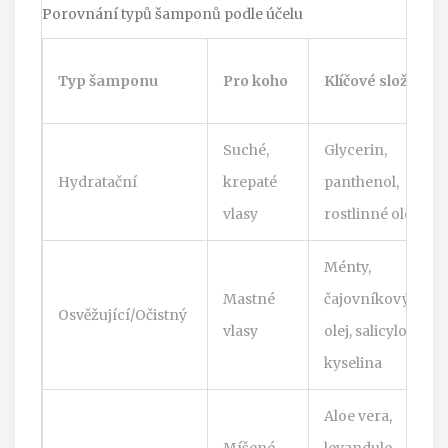
Porovnání typů šamponů podle účelu
Typ šamponu
Pro koho
Klíčové složky
Suché,
Glycerin,
Hydratační
krepaté
panthenol,
vlasy
rostlinné oleje
Ménty,
Mastné
čajovníkový
Osvěžující/Očistný
vlasy
olej, salicylová
kyselina
Aloe vera,
Míšené
levandule,