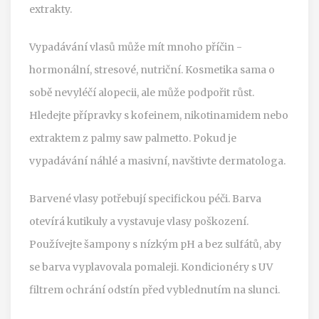
extrakty.
Vypadávání vlasů může mít mnoho příčin -
hormonální, stresové, nutriční. Kosmetika sama o
sobě nevyléčí alopecii, ale může podpořit růst.
Hledejte přípravky s kofeinem, nikotinamidem nebo
extraktem z palmy saw palmetto. Pokud je
vypadávání náhlé a masivní, navštivte dermatologa.
Barvené vlasy potřebují specifickou péči. Barva
otevírá kutikuly a vystavuje vlasy poškození.
Používejte šampony s nízkým pH a bez sulfátů, aby
se barva vyplavovala pomaleji. Kondicionéry s UV
filtrem ochrání odstín před vyblednutím na slunci.