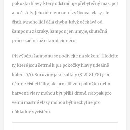
pokožku hlavy, který odstraňuje přebytečný maz, pot
a nečistoty
. Jeho úkolem není vyživovat vlasy, ale
čistit. Mnoho lidí dělá chybu, když očekává od
šamponu zázraky. Šampon jen umyje, skutečná
práce začíná až u kondicionéru.
Při výběru šamponu se podívejte na složení. Hledejte
ty, které jsou šetrné k pH pokožky hlavy (ideálně
kolem 5,5). Suroviny jako sulfáty (SLS, SLES) jsou
účinné čisticí látky, ale pro citlivou pokožku nebo
barvené vlasy mohou být příliš drsné. Naopak pro
velmi mastné vlasy mohou být nezbytné pro
důkladné vyčištění.