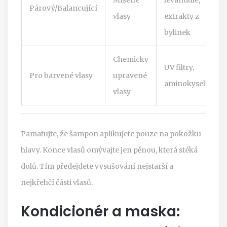
Párový/Balancující
vlasy
extrakty z
bylinek
Chemicky
UV filtry,
Pro barvené vlasy
upravené
aminokyseliny
vlasy
Pamatujte, že šampon aplikujete pouze na pokožku
hlavy. Konce vlasů omývajte jen pěnou, která stéká
dolů. Tím předejdete vysušování nejstarší a
nejkřehčí části vlasů.
Kondicionér a maska: