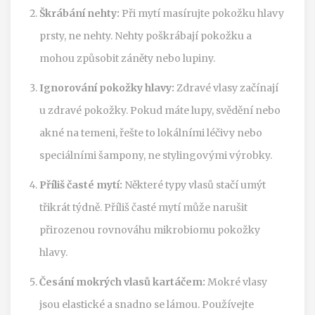
Škrábání nehty:
Při mytí masírujte pokožku hlavy
prsty, ne nehty. Nehty poškrábají pokožku a
mohou způsobit záněty nebo lupiny.
Ignorování pokožky hlavy:
Zdravé vlasy začínají
u zdravé pokožky. Pokud máte lupy, svědění nebo
akné na temeni, řešte to lokálními léčivy nebo
speciálními šampony, ne stylingovými výrobky.
Příliš časté mytí:
Některé typy vlasů stačí umýt
třikrát týdně. Příliš časté mytí může narušit
přirozenou rovnováhu mikrobiomu pokožky
hlavy.
Česání mokrých vlasů kartáčem:
Mokré vlasy
jsou elastické a snadno se lámou. Používejte