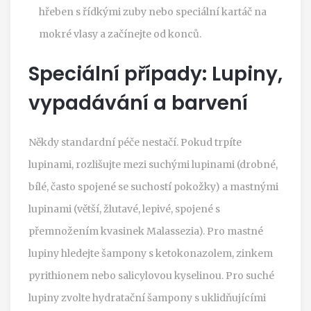
hřeben s řídkými zuby nebo speciální kartáč na
mokré vlasy a začínejte od konců.
Speciální případy: Lupiny,
vypadávání a barvení
Někdy standardní péče nestačí. Pokud trpíte
lupinami, rozlišujte mezi suchými lupinami (drobné,
bílé, často spojené se suchostí pokožky) a mastnými
lupinami (větší, žlutavé, lepivé, spojené s
přemnožením kvasinek Malassezia). Pro mastné
lupiny hledejte šampony s ketokonazolem, zinkem
pyrithionem nebo salicylovou kyselinou. Pro suché
lupiny zvolte hydratační šampony s uklidňujícími