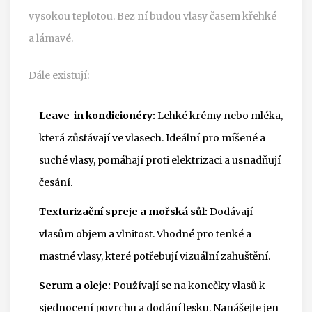
vysokou teplotou. Bez ní budou vlasy časem křehké
a lámavé.
Dále existují:
Leave-in kondicionéry:
Lehké krémy nebo mléka,
která zůstávají ve vlasech. Ideální pro míšené a
suché vlasy, pomáhají proti elektrizaci a usnadňují
česání.
Texturizační spreje a mořská sůl:
Dodávají
vlasům objem a vlnitost. Vhodné pro tenké a
mastné vlasy, které potřebují vizuální zahuštění.
Serum a oleje:
Používají se na konečky vlasů k
sjednocení povrchu a dodání lesku. Nanášejte jen