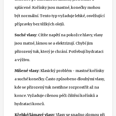
splácené. Kořínky jsou mastné, konečky mohou
být normální. Tento typ vyžaduje lehké, osvěžující
přípravky bez těžkých olejů.
Suché vlasy:
Cítíte napětí na pokožce hlavy, vlasy
jsou matné, lámou se a elektrizují. Chybí jim
přirozený tuk, který je chrání. Potřebují hydrataci
a výživu.
Míšené vlasy:
Klasický problém - mastné kořínky
a suché konečky. Často způsobeno dlouhými vlasy,
kde se přirozený tuk nestihne rozprostřít až na
konce. Vyžaduje cílenou péči: čištění kořínků a
hydrataci konců.
Křehké/lámavé vlasy:
Vlasy se snadno zlomou při