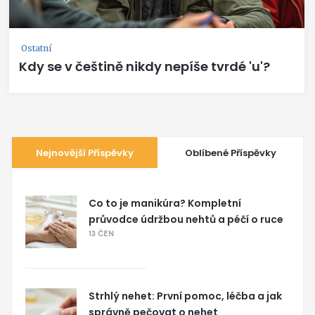
Ostatní
Kdy se v češtině nikdy nepíše tvrdé 'u'?
Nejnovější Příspěvky
Oblíbené Příspěvky
Co to je manikúra? Kompletní
průvodce údržbou nehtů a péčí o ruce
13 ČEN
Strhlý nehet: První pomoc, léčba a jak
správně pečovat o nehet