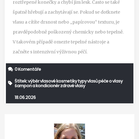
roztřepené konečky a chybí jim lesk. Často se také
špatně hřebují a zachytávají se. Pokud se dotknete
vlasu a cítíte drsnost nebo „papírovou“ texturu, je
pravděpodobně poškozený chemicky nebo tepelně.
V takovém případě omezte tepelné nástroje a
začněte s intenzivní výživnou péčí.
0 Komentáře
Štítek:
výběr vlasové kosmetiky
typy vlasů
péče o vlasy
šampon a kondicionér
zdravé vlasy
18.06.2026