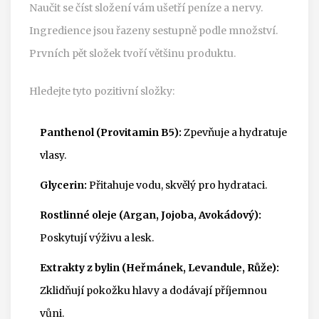
Naučit se číst složení vám ušetří peníze a nervy.
Ingredience jsou řazeny sestupně podle množství.
Prvních pět složek tvoří většinu produktu.
Hledejte tyto pozitivní složky:
Panthenol (Provitamin B5):
Zpevňuje a hydratuje
vlasy.
Glycerin:
Přitahuje vodu, skvělý pro hydrataci.
Rostlinné oleje (Argan, Jojoba, Avokádový):
Poskytují výživu a lesk.
Extrakty z bylin (Heřmánek, Levandule, Růže):
Zklidňují pokožku hlavy a dodávají příjemnou
vůni.