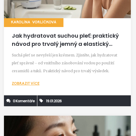
KAROLÍNA VORLÍČKOVÁ
Jak hydratovat suchou pleť: praktický
návod pro trvalý jemný a elastický
vzhled
Suchá pleť se nevyřeší jen krémem. Zjistěte, jak hydratovat
pleť správně - od vnitřního zásobování vodou po použití
ceramidů a tuků. Praktický návod pro trvalý výsledek.
ZOBRAZIT VÍCE
0 Komentáře
19.01.2026