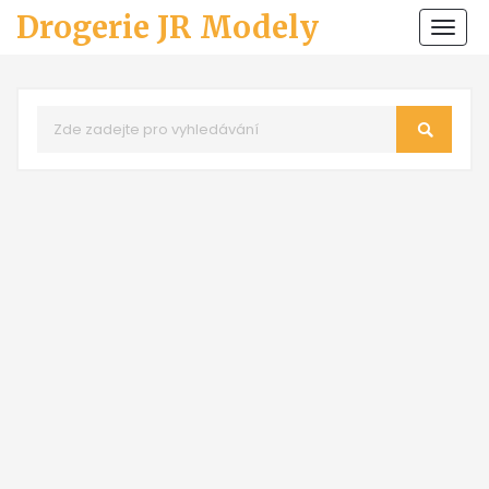
Drogerie JR Modely
Zobr
navi