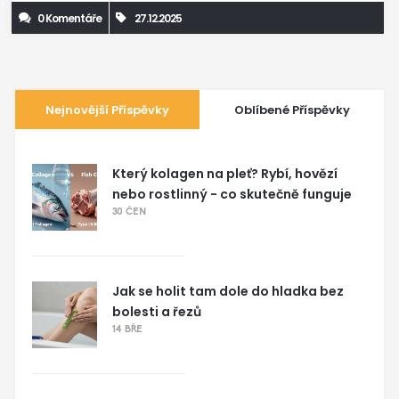
0 Komentáře
27.12.2025
Nejnovější Příspěvky
Oblíbené Příspěvky
Který kolagen na pleť? Rybí, hovězí
nebo rostlinný - co skutečně funguje
30 ČEN
Jak se holit tam dole do hladka bez
bolesti a řezů
14 BŘE