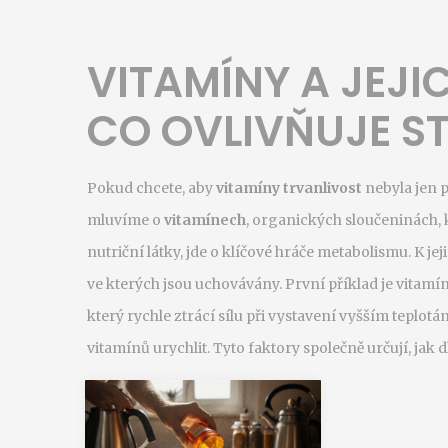
VITAMÍNY A JEJI
CO OVLIVŇUJE ST
Pokud chcete, aby
vitamíny trvanlivost
nebyla jen p
mluvíme o
vitamínech
,
organických sloučeninách, k
nutriční látky
,
jde o klíčové hráče metabolismu. K jeji
ve kterých jsou uchovávány. První příklad je
vitamí
který rychle ztrácí sílu při vystavení vyšším teplotá
vitamínů urychlit
. Tyto faktory společně určují, jak