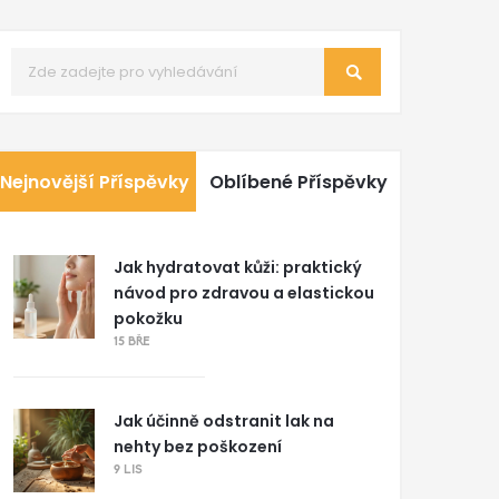
Nejnovější Příspěvky
Oblíbené Příspěvky
Jak hydratovat kůži: praktický
návod pro zdravou a elastickou
pokožku
15 BŘE
Jak účinně odstranit lak na
nehty bez poškození
9 LIS