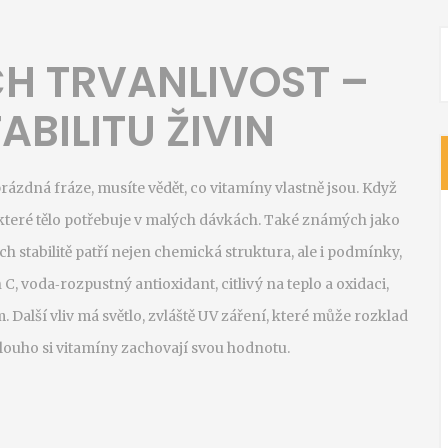
CH TRVANLIVOST –
ABILITU ŽIVIN
rázdná fráze, musíte vědět, co vitamíny vlastně jsou. Když
teré tělo potřebuje v malých dávkách
. Také známých jako
ch stabilitě patří nejen chemická struktura, ale i podmínky,
n C
,
voda‑rozpustný antioxidant, citlivý na teplo a oxidaci
,
m. Další vliv má
světlo
,
zvláště UV záření, které může rozklad
 dlouho si vitamíny zachovají svou hodnotu.