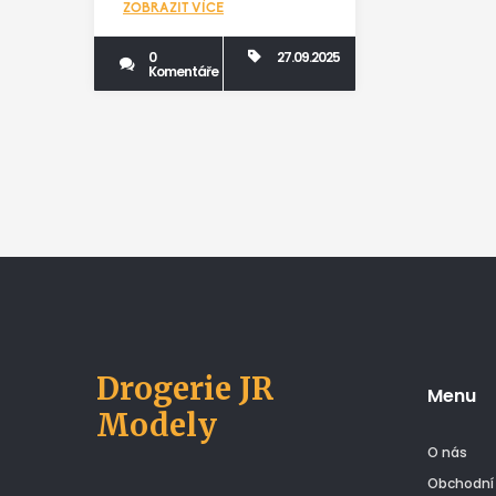
ZOBRAZIT VÍCE
0
27.09.2025
Komentáře
Drogerie JR
Menu
Modely
O nás
Obchodní