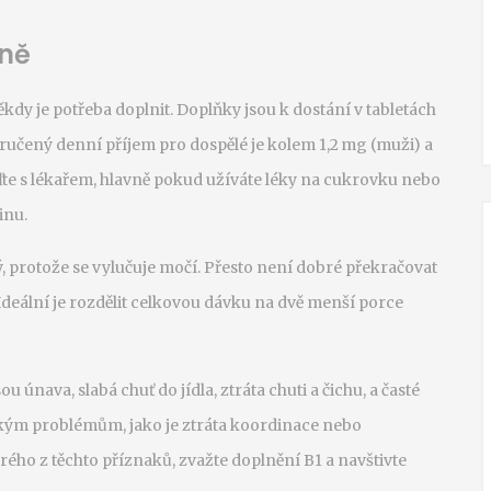
čně
někdy je potřeba doplnit. Doplňky jsou k dostání v tabletách
učený denní příjem pro dospělé je kolem 1,2 mg (muži) a
te s lékařem, hlavně pokud užíváte léky na cukrovku nebo
inu.
 protože se vylučuje močí. Přesto není dobré překračovat
Ideální je rozdělit celkovou dávku na dvě menší porce
u únava, slabá chuť do jídla, ztráta chuti a čichu, a časté
ckým problémům, jako je ztráta koordinace nebo
ého z těchto příznaků, zvažte doplnění B1 a navštivte