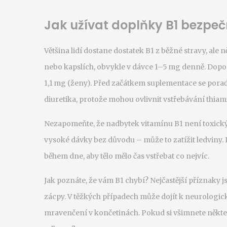
Jak užívat doplňky B1 bezpe
Většina lidí dostane dostatek B1 z běžné stravy, ale 
nebo kapslích, obvykle v dávce 1–5 mg denně. Dopor
1,1 mg (ženy). Před začátkem suplementace se poraď
diuretika, protože mohou ovlivnit vstřebávání thiam
Nezapomeňte, že nadbytek vitamínu B1 není toxický,
vysoké dávky bez důvodu – může to zatížit ledviny. 
během dne, aby tělo mělo čas vstřebat co nejvíc.
Jak poznáte, že vám B1 chybí? Nejčastější příznaky jso
zácpy. V těžkých případech může dojít k neurologi
mravenčení v končetinách. Pokud si všimnete někter