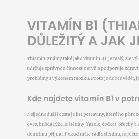
VITAMÍN B1 (THI
DŮLEŽITÝ A JAK J
Thiamin, známý také jako vitamín B1, je malý, ale v
udržuje správnou činnost nervů a podporuje zdraví s
problémy s výkonem mozku. Proto je dobré vědět, jak
Kde najdete vitamín B1 v pot
Nejjednodušší cesta je jíst potraviny, které ho přiro
oves, hnědá rýže, luštěniny (fazole, čočka), ořechy a
dennímu příjmu. Pokud máte rádi zeleninu, najdete 