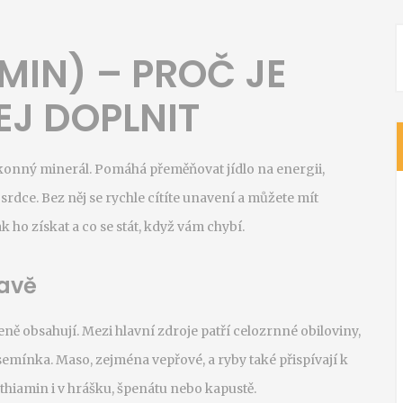
AMIN) – PROČ JE
EJ DOPLNIT
ýkonný minerál. Pomáhá přeměňovat jídlo na energii,
rdce. Bez něj se rychle cítíte unavení a můžete mít
 ho získat a co se stát, když vám chybí.
ravě
zeně obsahují. Mezi hlavní zdroje patří celozrnné obiloviny,
 semínka. Maso, zejména vepřové, a ryby také přispívají k
thiamin i v hrášku, špenátu nebo kapustě.