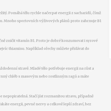
ežitý. Pomáhá tělu rychle načerpat energii z sacharidů, čímž
nku. Mnoho sportovních výživových plánů proto zahrnuje B1
ně zničit vitamín B1. Proto je dobré konzumovat i syrové
nejvíc thiaminu. Například ořechy můžete přidávat do
každodenní stravě. Mladé tělo potřebuje energii na růst a
rnný chléb s masovým nebo rostlinným ragú a máte
 je nepopiratelná. Stačí jíst rozmanitou stravu, případně
skáte energii, pevné nervy a celkově lepší zdraví, bez