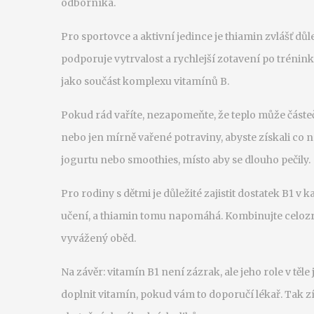
odborníka.
Pro sportovce a aktivní jedince je thiamin zvlášť důl
podporuje vytrvalost a rychlejší zotavení po tréni
jako součást komplexu vitamínů B.
Pokud rád vaříte, nezapomeňte, že teplo může částeč
nebo jen mírně vařené potraviny, abyste získali co 
jogurtu nebo smoothies, místo aby se dlouho pečily.
Pro rodiny s dětmi je důležité zajistit dostatek B1 v 
učení, a thiamin tomu napomáhá. Kombinujte celoz
vyvážený oběd.
Na závěr: vitamín B1 není zázrak, ale jeho role v těle
doplnit vitamín, pokud vám to doporučí lékař. Tak zí