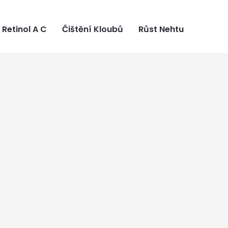
Retinol A C
Čištění Kloubů
Růst Nehtu