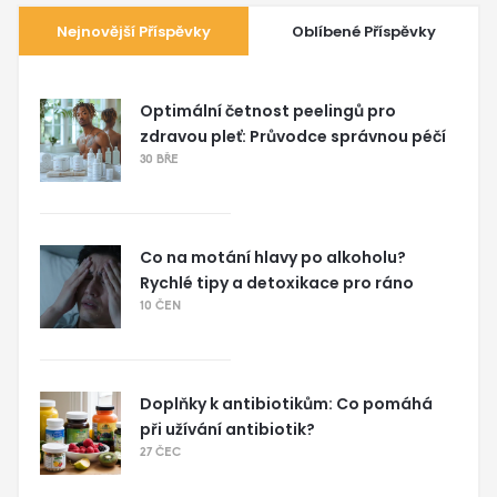
Nejnovější Příspěvky
Oblíbené Příspěvky
Optimální četnost peelingů pro
zdravou pleť: Průvodce správnou péčí
30 BŘE
Co na motání hlavy po alkoholu?
Rychlé tipy a detoxikace pro ráno
10 ČEN
Doplňky k antibiotikům: Co pomáhá
při užívání antibiotik?
27 ČEC