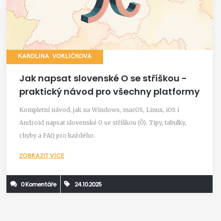
KAROLÍNA VORLÍČKOVÁ
Jak napsat slovenské O se stříškou -
praktický návod pro všechny platformy
Kompletní návod, jak na Windows, macOS, Linux, iOS i
Android napsat slovenské O se stříškou (Ô). Tipy, tabulky,
chyby a FAQ pro každého.
ZOBRAZIT VÍCE
0 Komentáře
24.10.2025