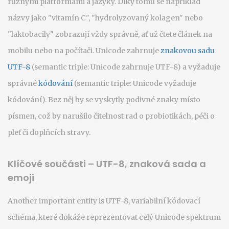
různými platformami a jazyky. Díky tomu se například
názvy jako "vitamín C", "hydrolyzovaný kolagen" nebo
"laktobacily" zobrazují vždy správně, ať už čtete článek na
mobilu nebo na počítači. Unicode zahrnuje
znakovou sadu
UTF-8
(semantic triple: Unicode zahrnuje UTF-8) a vyžaduje
správné
kódování
(semantic triple: Unicode vyžaduje
kódování). Bez něj by se vyskytly podivné znaky místo
písmen, což by narušilo čitelnost rad o probiotikách, péči o
pleť či doplňcích stravy.
Klíčové součásti – UTF-8, znaková sada a
emoji
Another important entity is
UTF-8
,
variabilní kódovací
schéma, které dokáže reprezentovat celý Unicode spektrum