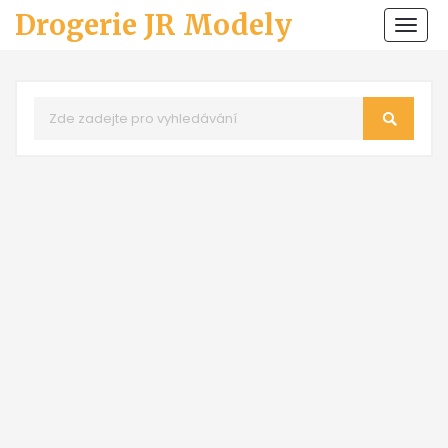
Drogerie JR Modely
Zobr
navi