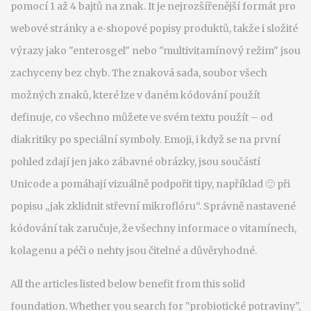
pomocí 1 až 4 bajtů na znak
. It
je nejrozšířenější
formát pro
webové stránky a e‑shopové popisy produktů, takže i složité
výrazy jako "enterosgel" nebo "multivitamínový režim" jsou
zachyceny bez chyb. The
znaková sada
,
soubor všech
možných znaků, které lze v daném kódování použít
definuje, co všechno můžete ve svém textu použít – od
diakritiky po speciální symboly. Emoji, i když se na první
pohled zdají jen jako zábavné obrázky, jsou součástí
Unicode a pomáhají vizuálně podpořit tipy, například 🙂 při
popisu „jak zklidnit střevní mikroflóru“. Správně nastavené
kódování tak zaručuje, že všechny informace o vitamínech,
kolagenu a péči o nehty jsou čitelné a důvěryhodné.
All the articles listed below benefit from this solid
foundation. Whether you search for "probiotické potraviny",