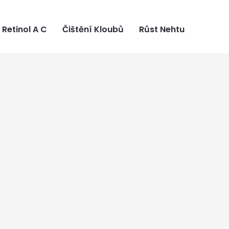
Retinol A C
Čištění Kloubů
Růst Nehtu