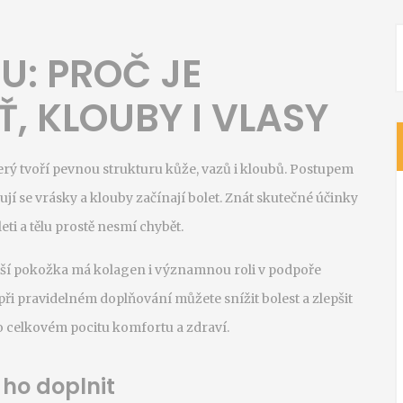
U: PROČ JE
Ť, KLOUBY I VLASY
terý tvoří pevnou strukturu kůže, vazů i kloubů. Postupem
ují se vrásky a klouby začínají bolet. Znát skutečné účinky
ti a tělu prostě nesmí chybět.
ější pokožka má kolagen i významnou roli v podpoře
i pravidelném doplňování můžete snížit bolest a zlepšit
 o celkovém pocitu komfortu a zdraví.
 ho doplnit