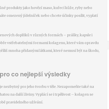
šné produkty jako hovězí maso, kuřecí kůže, ryby nebo
 máte omezený jídelníček nebo chcete účinky posílit, vyplatí
genových doplňků v různých formách – prášky, kapsle i
 dobře vstřebatelnými formami kolagenu, které vám opravdu
příliš mnoha přidanými látkami, které nemusí být na škodu,
ro co nejlepší výsledky
e nezbytný pro jeho tvorbu v těle. Nezapomeňte také na
tou na další živiny. Vyplácí se i trpělivost – kolagen se
době pravidelného užívání.