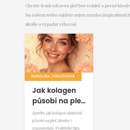
Chcete-li mít zdravou pleť bez vrásků a pevné kloub
Na našem webu najdete nejen mnoho inspirativních čl
skvěle a vypadat výborně.
KAROLÍNA VORLÍČKOVÁ
Jak kolagen
působí na pleť,
klouby a
Zjistěte, jak kolagen skutečně
zdraví:
působí na pleť, klouby i
organismus. Praktické tipy,