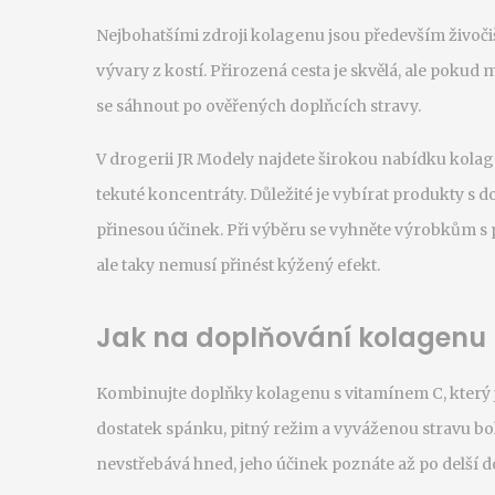
Nejbohatšími zdroji kolagenu jsou především živoči
vývary z kostí. Přirozená cesta je skvělá, ale pokud
se sáhnout po ověřených doplňcích stravy.
V drogerii JR Modely najdete širokou nabídku kola
tekuté koncentráty. Důležité je vybírat produkty s
přinesou účinek. Při výběru se vyhněte výrobkům s 
ale taky nemusí přinést kýžený efekt.
Jak na doplňování kolagenu p
Kombinujte doplňky kolagenu s vitamínem C, který j
dostatek spánku, pitný režim a vyváženou stravu boha
nevstřebává hned, jeho účinek poznáte až po delší 