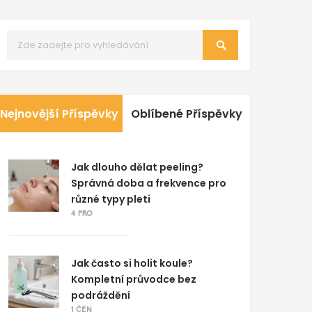
Nejnovější Příspěvky
Oblíbené Příspěvky
Jak dlouho dělat peeling?
Správná doba a frekvence pro
různé typy pleti
4 PRO
Jak často si holit koule?
Kompletní průvodce bez
podráždění
1 ČEN