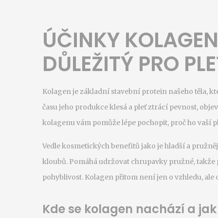
ÚČINKY KOLAGEN
DŮLEŽITÝ PRO PLE
Kolagen je základní stavební protein našeho těla, k
času jeho produkce klesá a pleť ztrácí pevnost, objev
kolagenu vám pomůže lépe pochopit, proč ho vaší ple
Vedle kosmetických benefitů jako je hladší a pružn
kloubů. Pomáhá udržovat chrupavky pružné, takže př
pohyblivost. Kolagen přitom není jen o vzhledu, ale
Kde se kolagen nachází a jak