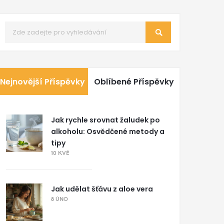
Nejnovější Příspěvky
Oblíbené Příspěvky
Jak rychle srovnat žaludek po
alkoholu: Osvědčené metody a
tipy
10 KVĚ
Jak udělat šťávu z aloe vera
8 ÚNO