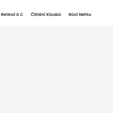
Retinol A C
Čištění Kloubů
Růst Nehtu