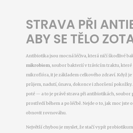
STRAVA PŘI ANTIB
ABY SE TĚLO ZOT
Antibiotika jsou mocná léčiva, která ničí škodlivé bak
mikrobiom
,
soubor bakterií v trávicím traktu, které
mikroflóra
, it je základem celkového zdraví.
Když je 
průjem, nadutí, únava, dokonce i zhoršení pokožky. Ale
poté — a to je právě
strava při antibiotikách
,
soubor 
prostředí během a po léčbě
.
Nejde o to, jak moc jste 
obnovit rovnováhu.
Největší chybou je myslet, že stačí vypít probiotikum 