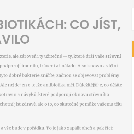
IOTIKÁCH: CO JÍST,
AVILO
terie, ale zároveň i ty užitečné — ty, které drží vaše
střevní
 podporují imunitu, trávení a i náladu
. Also known as
tělní
tyto dobré bakterie zničíte, začnou se objevovat problémy:
 nejde jen o to, že antibiotika ničí. Důležitější je, co děláte
potravin a návyků, které podporují obnovu střevního
ochotní jíst zdravě, ale o to, co skutečně pomůže vašemu tělu
a vše bude v pořádku. To je jako zapálit oheň a pak říct: