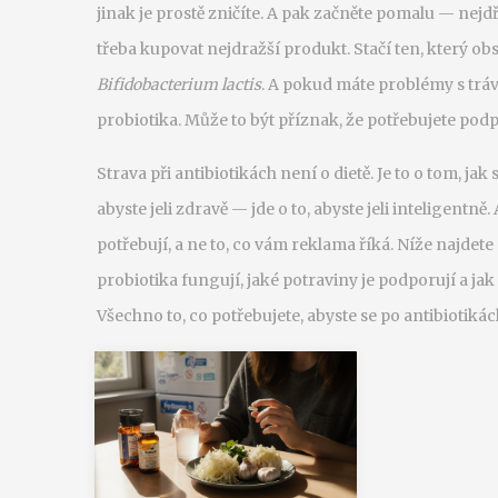
jinak je prostě zničíte. A pak začněte pomalu — nejd
třeba kupovat nejdražší produkt. Stačí ten, který 
Bifidobacterium lactis
. A pokud máte problémy s tráve
probiotika. Může to být příznak, že potřebujete podpo
Strava při antibiotikách není o dietě. Je to o tom, jak 
abyste jeli zdravě — jde o to, abyste jeli inteligentně
potřebují, a ne to, co vám reklama říká. Níže najdet
probiotika fungují, jaké potraviny je podporují a j
Všechno to, co potřebujete, abyste se po antibiotikác