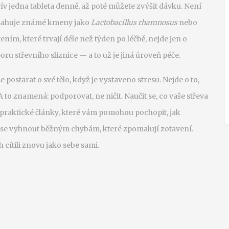
řív jedna tableta denně, až poté můžete zvýšit dávku. Není
obsahuje známé kmeny jako
Lactobacillus rhamnosus
nebo
ním, které trvají déle než týden po léčbě, nejde jen o
ru střevního sliznice — a to už je jiná úroveň péče.
se postarat o své tělo, když je vystaveno stresu. Nejde o to,
. A to znamená: podporovat, ne ničit. Naučit se, co vaše střeva
e praktické články, které vám pomohou pochopit, jak
ak se vyhnout běžným chybám, které zpomalují zotavení.
h cítili znovu jako sebe sami.