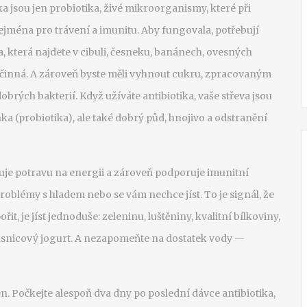
ka jsou jen
probiotika
,
živé mikroorganismy, které při
ejména pro trávení a imunitu
.
Aby fungovala, potřebují
a, která najdete v cibuli, česneku, banánech, ovesných
ečinná. A zároveň byste měli vyhnout cukru, zpracovaným
brých bakterií. Když užíváte antibiotika, vaše střeva jsou
a (probiotika), ale také dobrý půd, hnojivo a odstranění
uje potravu na energii a zároveň podporuje imunitní
roblémy s hladem nebo se vám nechce jíst. To je signál, že
it, je jíst jednoduše: zeleninu, luštěniny, kvalitní bílkoviny,
asnicový jogurt. A nezapomeňte na dostatek vody —
n. Počkejte alespoň dva dny po poslední dávce antibiotika,