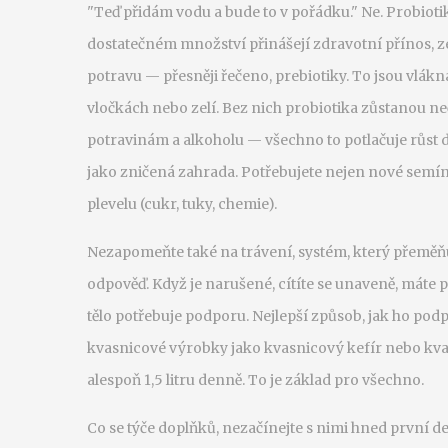
"Teď přidám vodu a bude to v pořádku." Ne. Probioti
dostatečném množství přinášejí zdravotní přínos, z
potravu — přesněji řečeno, prebiotiky. To jsou vlákn
vločkách nebo zelí. Bez nich probiotika zůstanou n
potravinám a alkoholu — všechno to potlačuje růst do
jako zničená zahrada. Potřebujete nejen nové semínk
plevelu (cukr, tuky, chemie).
Nezapomeňte také na
trávení
,
systém, který přeměň
odpověď
.
Když je narušené, cítíte se unaveně, máte p
tělo potřebuje podporu. Nejlepší způsob, jak ho podpoř
kvasnicové výrobky jako kvasnicový kefír nebo kv
alespoň 1,5 litru denně. To je základ pro všechno.
Co se týče doplňků, nezačínejte s nimi hned první de