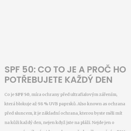
SPF 50: CO TO JE A PROČ HO
POTŘEBUJETE KAŽDÝ DEN
Co je
SPF 50
,
míra ochrany před ultrafialovým zářením,
která blokuje až 98 % UVB paprsků
. Also known as
ochrana
před sluncem
, it je základní ochrana, kterou byste měli mít
na kůži každý den, nejen když jste na pláži.
Nejde jen o