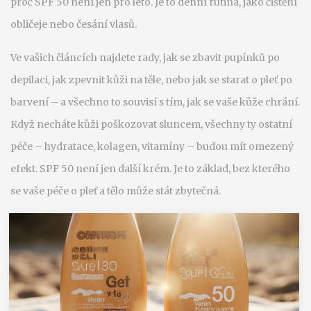
proč SPF 50 není jen pro léto. Je to denní rutina, jako čištění
obličeje nebo česání vlasů.
Ve vašich článcích najdete rady, jak se zbavit pupínků po
depilaci, jak zpevnit kůži na těle, nebo jak se starat o pleť po
barvení – a všechno to souvisí s tím, jak se vaše kůže chrání.
Když necháte kůži poškozovat sluncem, všechny ty ostatní
péče – hydratace, kolagen, vitamíny – budou mít omezený
efekt. SPF 50 není jen další krém. Je to základ, bez kterého
se vaše péče o pleť a tělo může stát zbytečná.