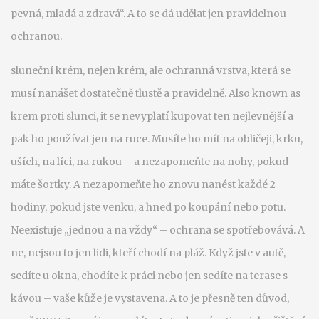
pevná, mladá a zdravá“. A to se dá udělat jen pravidelnou
ochranou.
sluneční krém
,
nejen krém, ale ochranná vrstva, která se
musí nanášet dostatečně tlustě a pravidelně
. Also known as
krem proti slunci
, it se nevyplatí kupovat ten nejlevnější a
pak ho používat jen na ruce. Musíte ho mít na obličeji, krku,
uších, na líci, na rukou – a nezapomeňte na nohy, pokud
máte šortky. A nezapomeňte ho znovu nanést každé 2
hodiny, pokud jste venku, a hned po koupání nebo potu.
Neexistuje „jednou a na vždy“ – ochrana se spotřebovává.
A
ne, nejsou to jen lidi, kteří chodí na pláž. Když jste v autě,
sedíte u okna, chodíte k práci nebo jen sedíte na terase s
kávou – vaše kůže je vystavena. A to je přesně ten důvod,