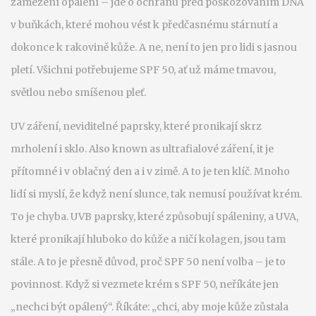
zamezení opálení – jde o ochranu před poškozováním DNA
v buňkách, které mohou vést k předčasnému stárnutí a
dokonce k rakovině kůže. A ne, není to jen pro lidi s jasnou
pletí. Všichni potřebujeme SPF 50, ať už máme tmavou,
světlou nebo smíšenou pleť.
UV záření
,
neviditelné paprsky, které pronikají skrz
mrholení i sklo
. Also known as
ultrafialové záření
, it je
přítomné i v oblačný den a i v zimě. A to je ten klíč. Mnoho
lidí si myslí, že když není slunce, tak nemusí používat krém.
To je chyba. UVB paprsky, které způsobují spáleniny, a UVA,
které pronikají hluboko do kůže a ničí kolagen, jsou tam
stále. A to je přesně důvod, proč SPF 50 není volba – je to
povinnost.
Když si vezmete krém s SPF 50, neříkáte jen
„nechci být opálený“. Říkáte: „chci, aby moje kůže zůstala