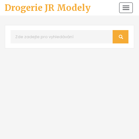
Drogerie JR Modely
Zobr
navi