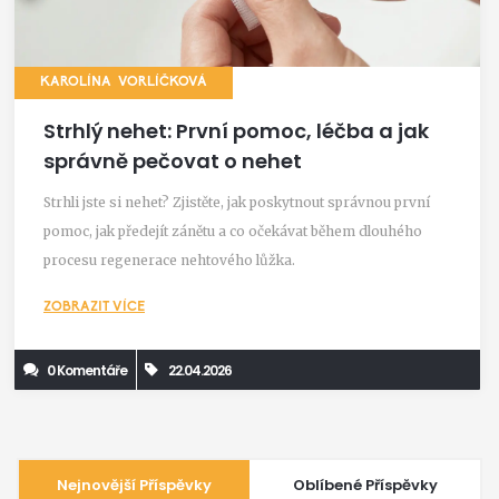
KAROLÍNA VORLÍČKOVÁ
Strhlý nehet: První pomoc, léčba a jak
správně pečovat o nehet
Strhli jste si nehet? Zjistěte, jak poskytnout správnou první
pomoc, jak předejít zánětu a co očekávat během dlouhého
procesu regenerace nehtového lůžka.
ZOBRAZIT VÍCE
0 Komentáře
22.04.2026
Nejnovější Příspěvky
Oblíbené Příspěvky