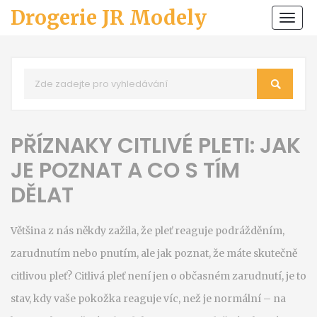
Drogerie JR Modely
Zobr
navi
PŘÍZNAKY CITLIVÉ PLETI: JAK
JE POZNAT A CO S TÍM
DĚLAT
Většina z nás někdy zažila, že pleť reaguje podrážděním,
zarudnutím nebo pnutím, ale jak poznat, že máte skutečně
citlivou pleť? Citlivá pleť není jen o občasném zarudnutí, je to
stav, kdy vaše pokožka reaguje víc, než je normální – na