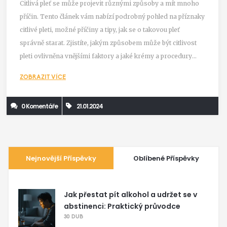
Citlivá pleť se může projevit různými způsoby a mít mnoho
příčin. Tento článek vám nabízí podrobný pohled na příznaky
citlivé pleti, možné příčiny a tipy, jak se o takovou pleť
správně starat. Zjistíte, jakým způsobem může být citlivost
pleti ovlivněna vnějšími faktory a jaké krémy a procedury
jsou pro citlivou pleť nejvhodnější.
ZOBRAZIT VÍCE
0 Komentáře
21.01.2024
Nejnovější Příspěvky
Oblíbené Příspěvky
Jak přestat pít alkohol a udržet se v
abstinenci: Praktický průvodce
30 DUB