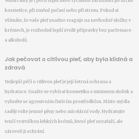
Velmi častý je i pocit tepla nebo rychlého zarudnutí po určité
kosmetice, při změně počasí nebo při stresu. Pokud si
všímáte, že vaše pleť snadno reaguje na nevhodné složky v
krémech, je rozhodně lepší zvolit přípravky bez parfemace
a alkoholů.
Jak pečovat o citlivou pleť, aby byla klidná a
zdravá
Nejlepší péčí o citlivou pleť je její šetrná ochrana a
hydratace. Snažte se vybírat kosmetiku s minimem složek a
vyhněte se agresivním čistícím prostředkům. Místo mýdla
raději volte jemné pěny nebo micelární vody. Hydratujte
tenčí vrstvičkou lehkých krémů, které pleť nezaťaží, ale
zároveň ji ochrání.