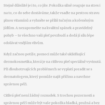
Stejně důležité je i to, co jíte. Pokožka silně reaguje na stres i
na to, co do sebe dostáváme, takže vsaďte na pestrou stravu
plnou vitamínů a vyhněte se příliš tučným a kořeněným
jídlům. A nezapomeňte na kvalitní spánek a pravidelný
pohyb – to všechno vaši pleť povzbudí a dodá jí sílu lépe
odolávat vnějším vlivům.
Když začnou potíže, pomoci může také uklidňující
dermokosmetika, která je na citlivou pleť speciálně vyvinutá.
Při dlouhotrvajících problémech se vyplatí poradit se s
dermatologem, který pomůže najít příčinu a navrhne
správnou péči.
Citlivá pleť není žádný rozsudek. S trochou pozornosti a
správnou péčí může být vaše pokožka hladká, pružná a bez