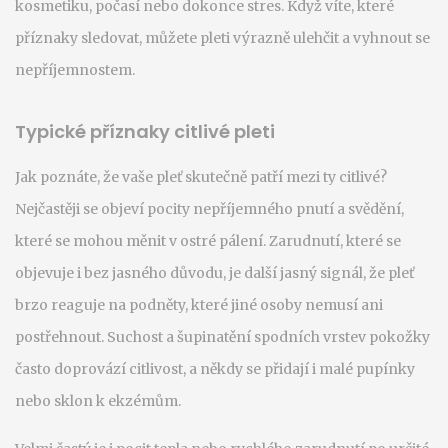
kosmetiku, počasí nebo dokonce stres. Když víte, které
příznaky sledovat, můžete pleti výrazně ulehčit a vyhnout se
nepříjemnostem.
Typické příznaky citlivé pleti
Jak poznáte, že vaše pleť skutečně patří mezi ty citlivé?
Nejčastěji se objeví pocity nepříjemného pnutí a svědění,
které se mohou měnit v ostré pálení. Zarudnutí, které se
objevuje i bez jasného důvodu, je další jasný signál, že pleť
brzo reaguje na podněty, které jiné osoby nemusí ani
postřehnout. Suchost a šupinatění spodních vrstev pokožky
často doprovází citlivost, a někdy se přidají i malé pupínky
nebo sklon k ekzémům.