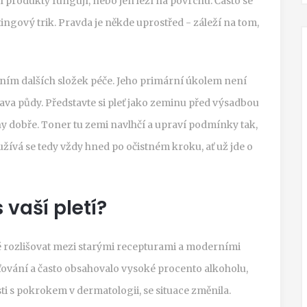
tní produkty fungují, nebo jen leží na povrchu. Často se
etingový trik. Pravda je někde uprostřed - záleží na tom,
ním dalších složek péče. Jeho primární úkolem není
prava půdy. Představte si pleť jako zeminu před výsadbou
ny dobře. Toner tu zemi navlhčí a upraví podmínky tak,
žívá se tedy vždy hned po očistném kroku, ať už jde o
 vaší pletí?
ité rozlišovat mezi starými recepturami a moderními
ování a často obsahovalo vysoké procento alkoholu,
sti s pokrokem v dermatologii, se situace změnila.