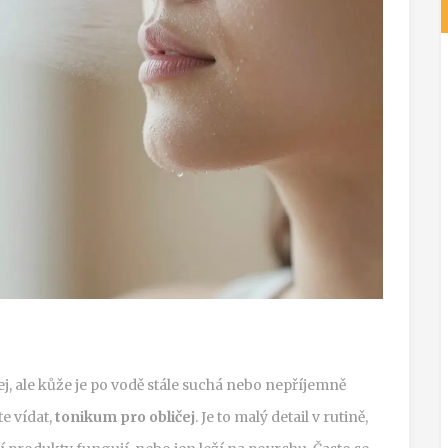
ej, ale kůže je po vodě stále suchá nebo nepříjemně
te vídat,
tonikum pro obličej
. Je to malý detail v rutině,