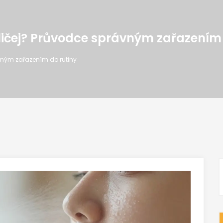
ličej? Průvodce správným zařazením 
vným zařazením do rutiny