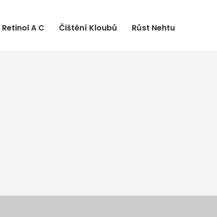
Retinol A C
Čištění Kloubů
Růst Nehtu