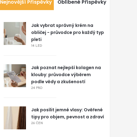
Nejnovější Příspěvky
Oblíbené Příspěvky
Jak vybrat správný krém na
obličej - průvodce pro každý typ
pleti
14 LED
Jak poznat nejlepší kolagen na
klouby: průvodce výběrem
podle vědy a zkušeností
24 PRO
Jak posílit jemné vlasy: Ověřené
tipy pro objem, pevnost a zdraví
26 ČEN