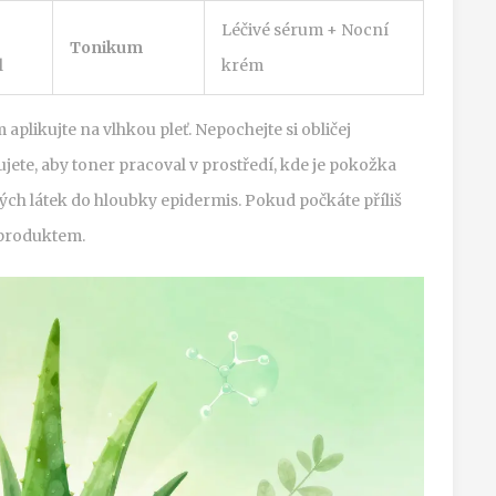
Léčivé sérum + Nocní
Tonikum
l
krém
aplikujte na vlhkou pleť. Nepochejte si obličej
ete, aby toner pracoval v prostředí, kde je pokožka
h látek do hloubky epidermis. Pokud počkáte příliš
 produktem.