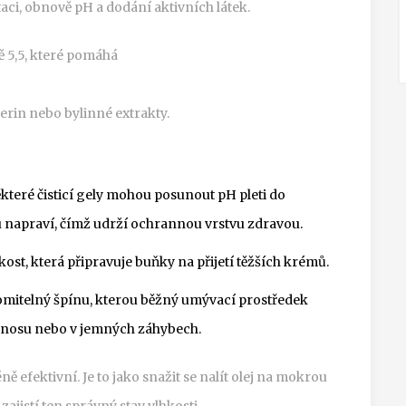
aci, obnově pH a dodání aktivních látek.
ě 5,5, které pomáhá
cerin nebo bylinné extrakty.
které čisticí gely mohou posunout pH pleti do
napraví, čímž udrží ochrannou vrstvu zdravou.
st, která připravuje buňky na přijetí těžších krémů.
mitelný špínu, kterou běžný umývací prostředek
h nosu nebo v jemných záhybech.
 efektivní. Je to jako snažit se nalít olej na mokrou
jistí ten správný stav vlhkosti.