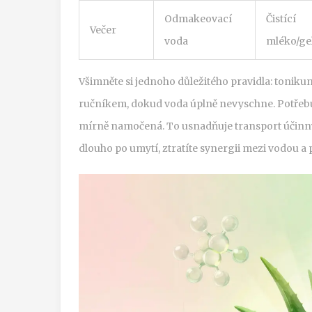
Odmakeovací
Čistící
Večer
voda
mléko/ge
Všimněte si jednoho důležitého pravidla: tonikum 
ručníkem, dokud voda úplně nevyschne. Potřebuj
mírně namočená. To usnadňuje transport účinnýc
dlouho po umytí, ztratíte synergii mezi vodou a