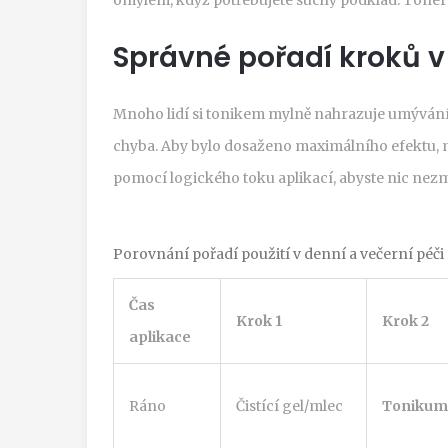
Správné pořadí kroků v
Mnoho lidí si tonikem mylně nahrazuje umývání 
chyba. Aby bylo dosaženo maximálního efektu, m
pomocí logického toku aplikací, abyste nic nezm
Porovnání pořadí použití v denní a večerní péči
Čas
Krok 1
Krok 2
aplikace
Ráno
Čistící gel/mlec
Tonikum