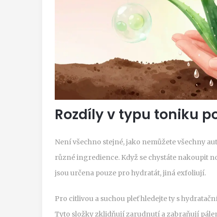
Rozdíly v typu toniku po
Není všechno stejné, jako nemůžete všechny auta
různé ingredience. Když se chystáte nakoupit no
jsou určena pouze pro hydratát, jiná exfoliují.
Pro citlivou a suchou pleť hledejte ty s hydrata
Tyto složky zklidňují zarudnutí a zabraňují pále