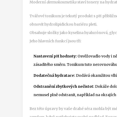
Moderní
dermokosmetika
staví tonery na hydrat
Tvářové tonikum
je tekutý produkt s pH přibližn
obnovit hydrolipidickou bariéru pleti.
Obsahuje složky jako
kyselina hyalurónová
, gly
Jeho hlavních funkcí jsou tři:
Nastavení pH hodnoty:
Osvěžovadlo vody i ně
zásaditého směru. Tonikum tuto nerovnováhu 
Dodatečná hydratace:
Dodává okamžitou vlhko
Odstranění zbytkových nečistot:
Dokáže dolo
nemusel plně odstranit, například na okrajíc
Bez této úpravy by vaše drahé séra mohla být méně
omylem, když potřebujete suchý podklad. Toner za