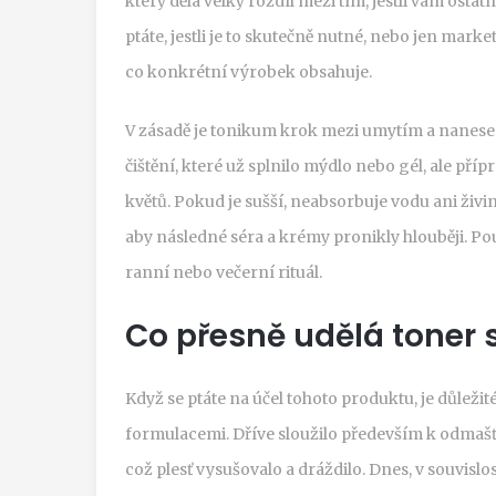
který dělá velký rozdíl mezi tím, jestli vám osta
ptáte, jestli je to skutečně nutné, nebo jen mark
co konkrétní výrobek obsahuje.
V zásadě je tonikum krok mezi umytím a nanese
čištění, které už splnilo mýdlo nebo gél, ale pří
květů. Pokud je sušší, neabsorbuje vodu ani živi
aby následné séra a krémy pronikly hlouběji. Pou
ranní nebo večerní rituál.
Co přesně udělá toner s
Když se ptáte na účel tohoto produktu, je důlež
formulacemi. Dříve sloužilo především k odmašť
což plesť vysušovalo a dráždilo. Dnes, v souvislo