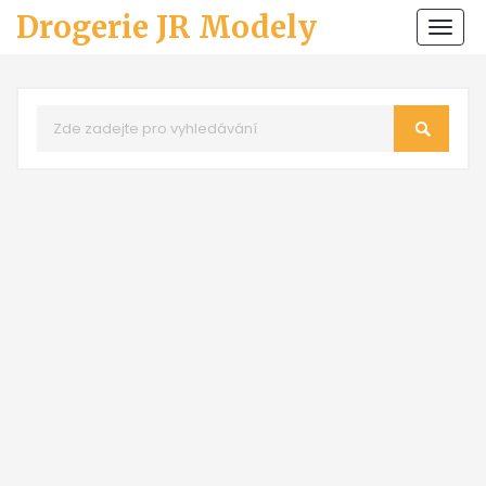
Drogerie JR Modely
Zobr
navi