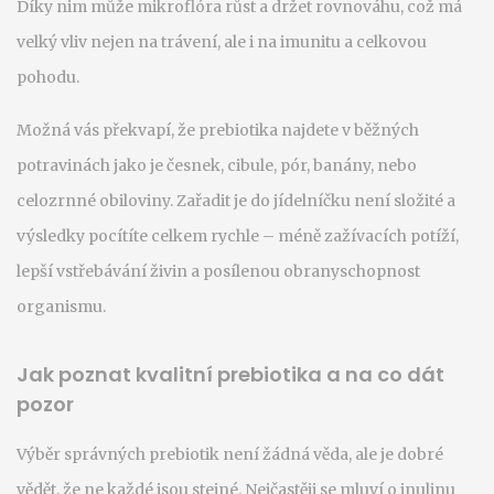
Díky nim může mikroflóra růst a držet rovnováhu, což má
velký vliv nejen na trávení, ale i na imunitu a celkovou
pohodu.
Možná vás překvapí, že prebiotika najdete v běžných
potravinách jako je česnek, cibule, pór, banány, nebo
celozrnné obiloviny. Zařadit je do jídelníčku není složité a
výsledky pocítíte celkem rychle – méně zažívacích potíží,
lepší vstřebávání živin a posílenou obranyschopnost
organismu.
Jak poznat kvalitní prebiotika a na co dát
pozor
Výběr správných prebiotik není žádná věda, ale je dobré
vědět, že ne každé jsou stejné. Nejčastěji se mluví o inulinu