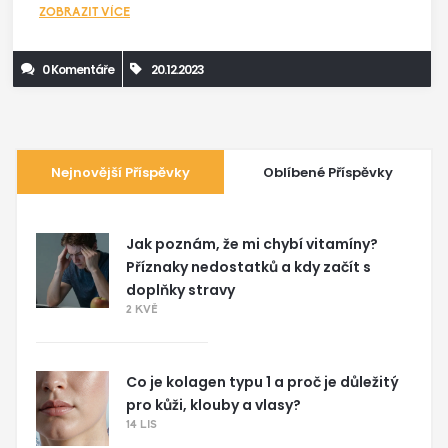
ZOBRAZIT VÍCE
podpoře našeho zdraví.
0 Komentáře
20.12.2023
Nejnovější Příspěvky
Oblíbené Příspěvky
Jak poznám, že mi chybí vitamíny?
Příznaky nedostatků a kdy začít s
doplňky stravy
2 KVĚ
Co je kolagen typu 1 a proč je důležitý
pro kůži, klouby a vlasy?
14 LIS