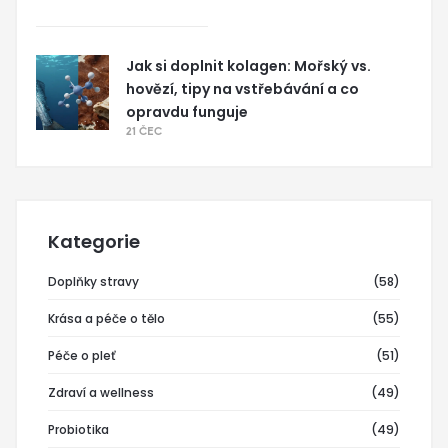
Jak si doplnit kolagen: Mořský vs.
hovězí, tipy na vstřebávání a co
opravdu funguje
21 ČEC
Kategorie
Doplňky stravy
(58)
Krása a péče o tělo
(55)
Péče o pleť
(51)
Zdraví a wellness
(49)
Probiotika
(49)