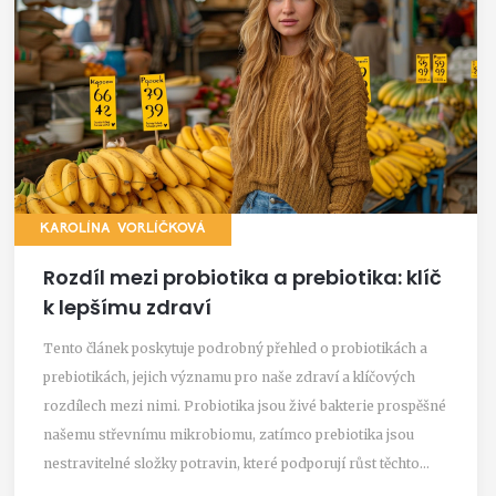
KAROLÍNA VORLÍČKOVÁ
Rozdíl mezi probiotika a prebiotika: klíč
k lepšímu zdraví
Tento článek poskytuje podrobný přehled o probiotikách a
prebiotikách, jejich významu pro naše zdraví a klíčových
rozdílech mezi nimi. Probiotika jsou živé bakterie prospěšné
našemu střevnímu mikrobiomu, zatímco prebiotika jsou
nestravitelné složky potravin, které podporují růst těchto
bakterií. Porozumět jejich rozdílu a synergii je klíčem k