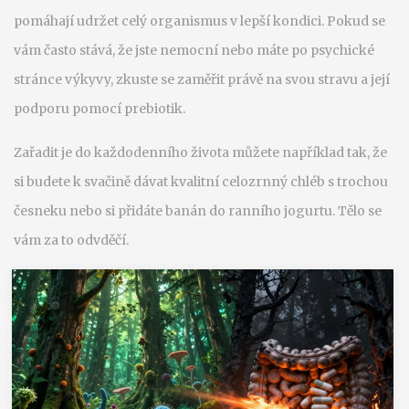
pomáhají udržet celý organismus v lepší kondici. Pokud se
vám často stává, že jste nemocní nebo máte po psychické
stránce výkyvy, zkuste se zaměřit právě na svou stravu a její
podporu pomocí prebiotik.
Zařadit je do každodenního života můžete například tak, že
si budete k svačině dávat kvalitní celozrnný chléb s trochou
česneku nebo si přidáte banán do ranního jogurtu. Tělo se
vám za to odvděčí.