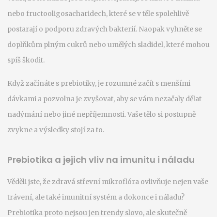
nebo fructooligosacharidech, které se v těle spolehlivě
postarají o podporu zdravých bakterií. Naopak vyhněte se
doplňkům plným cukrů nebo umělých sladidel, které mohou
spíš škodit.
Když začínáte s prebiotiky, je rozumné začít s menšími
dávkami a pozvolna je zvyšovat, aby se vám nezačaly dělat
nadýmání nebo jiné nepříjemnosti. Vaše tělo si postupně
zvykne a výsledky stojí za to.
Prebiotika a jejich vliv na imunitu i náladu
Věděli jste, že zdravá střevní mikroflóra ovlivňuje nejen vaše
trávení, ale také imunitní systém a dokonce i náladu?
Prebiotika proto nejsou jen trendy slovo, ale skutečně