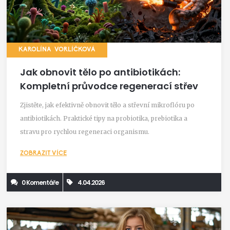
KAROLÍNA VORLÍČKOVÁ
Jak obnovit tělo po antibiotikách:
Kompletní průvodce regenerací střev
Zjistěte, jak efektivně obnovit tělo a střevní mikroflóru po
antibiotikách. Praktické tipy na probiotika, prebiotika a
stravu pro rychlou regeneraci organismu.
ZOBRAZIT VÍCE
0 Komentáře
4.04.2026