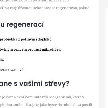
kem je často pocit nafouknutí, únava nebo
e střeva mají úžasnou schopnost se regenerovat, pokud
ou regeneraci
probiotika z potravin i doplňků.
bytným palivem pro růst mikroflóry.
iv.
erace zastaví.
ane s vašimi střevy?
m
je
komplexní komunita mikroorganismů, která v
 přijdou antibiotika, je to jako byste do tohoto lesa pustili