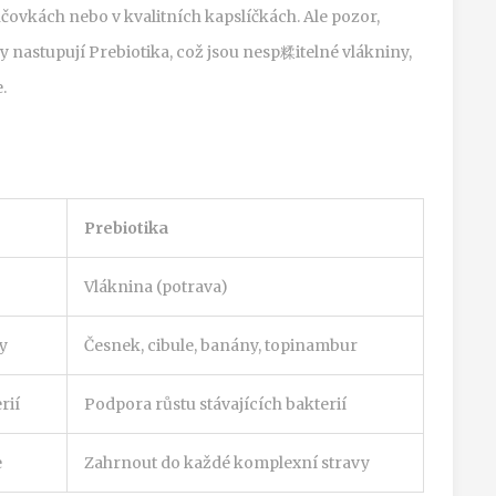
ančovkách nebo v kvalitních kapslíčkách. Ale pozor,
dy nastupují
Prebiotika
, což jsou
nesp糅itelné vlákniny,
e
.
Prebiotika
Vláknina (potrava)
vy
Česnek, cibule, banány, topinambur
rií
Podpora růstu stávajících bakterií
e
Zahrnout do každé komplexní stravy