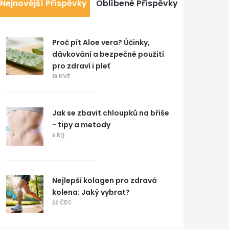
Nejnovější Příspěvky
Oblíbené Příspěvky
Proč pít Aloe vera? Účinky,
dávkování a bezpečné použití
pro zdraví i pleť
18 KVĚ
Jak se zbavit chloupků na břiše
- tipy a metody
6 ŘÍJ
Nejlepší kolagen pro zdravá
kolena: Jaký vybrat?
22 ČEC