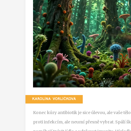
KAROLÍNA VORLÍČKOVÁ
Konec kúry antibiotik je sice úlevou, ale vaše těl
proti infekcím, ale neumí přesně vybrat. Spálí šk