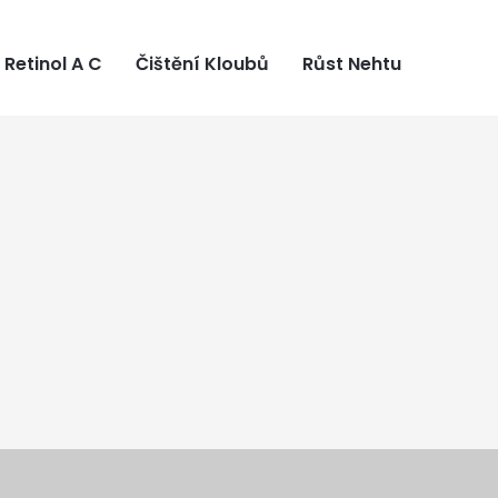
Retinol A C
Čištění Kloubů
Růst Nehtu