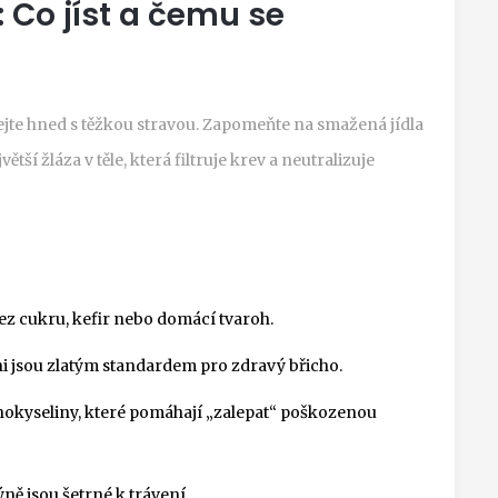
 Co jíst a čemu se
ínejte hned s těžkou stravou. Zapomeňte na smažená jídla
větší žláza v těle, která filtruje krev a neutralizuje
bez cukru, kefir nebo domácí tvaroh.
hi jsou zlatým standardem pro zdravý břicho.
nokyseliny, které pomáhají „zalepat“ poškozenou
ě jsou šetrné k trávení.