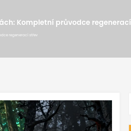
ikách: Kompletní průvodce regenerací
odce regenerací střev