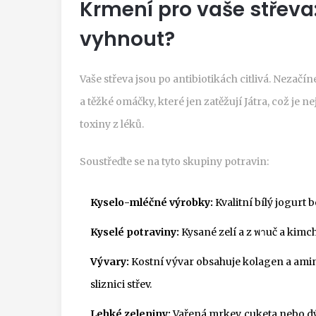
Krmení pro vaše střeva:
vyhnout?
Vaše střeva jsou po antibiotikách citlivá. Nezač
a těžké omáčky, které jen zatěžují
Játra
, což je
nej
toxiny z léků
.
Soustřeďte se na tyto skupiny potravin:
Kyselo-mléčné výrobky:
Kvalitní bílý jogurt 
Kyselé potraviny:
Kysané zelí a z พาuč a kimc
Vývary:
Kostní vývar obsahuje kolagen a ami
sliznici střev.
Lehké zeleniny:
Vařená mrkev, cuketa nebo dýn