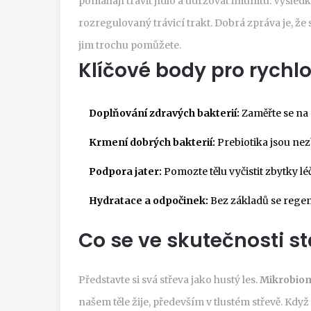
pomáhají trávit jídlo a udržovat imunitu. Výsled
rozregulovaný trávicí trakt. Dobrá zpráva je, ž
jim trochu pomůžete.
Klíčové body pro rychl
Doplňování zdravých bakterií:
Zaměřte se na 
Krmení dobrých bakterií:
Prebiotika jsou nez
Podpora jater:
Pomozte tělu vyčistit zbytky léč
Hydratace a odpočinek:
Bez základů se regen
Co se ve skutečnosti st
Představte si svá střeva jako hustý les.
Mikrobio
našem těle žije, především v tlustém střevě
. Když