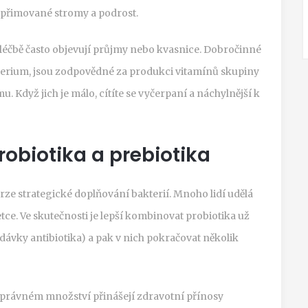
vzpřimované stromy a podrost.
 léčbě často objevují průjmy nebo kvasnice. Dobročinné
terium
, jsou zodpovědné za produkci vitamínů skupiny
u. Když jich je málo, cítíte se vyčerpaní a náchylnější k
robiotika a prebiotika
rze strategické doplňování bakterií. Mnoho lidí udělá
etce. Ve skutečnosti je lepší kombinovat probiotika už
vky antibiotika) a pak v nich pokračovat několik
správném množství přinášejí zdravotní přínosy