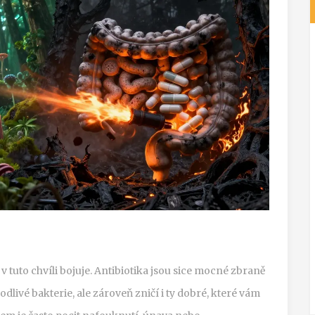
o v tuto chvíli bojuje. Antibiotika jsou sice mocné zbraně
odlivé bakterie, ale zároveň zničí i ty dobré, které vám