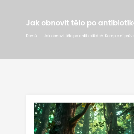
Jak obnovit tělo po antibiot
Domů
Jak obnovit tělo po antibiotikách: Kompletní prův