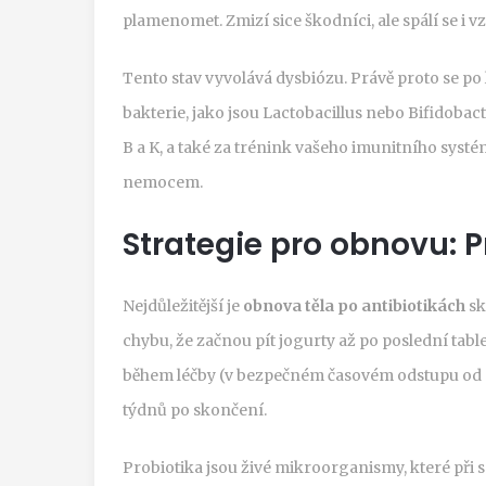
plamenomet. Zmizí sice škodníci, ale spálí se i 
Tento stav vyvolává dysbiózu. Právě proto se po
bakterie, jako jsou
Lactobacillus
nebo
Bifidobac
B a K, a také za trénink vašeho imunitního systém
nemocem.
Strategie pro obnovu: P
Nejdůležitější je
obnova těla po antibiotikách
sk
chybu, že začnou pít jogurty až po poslední tabl
během léčby (v bezpečném časovém odstupu od dá
týdnů po skončení.
Probiotika
jsou
živé mikroorganismy, které při 