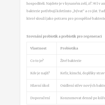
hospoditeli
. Najdete je v kysaném zelí, zिशा l v 
bakterie potřebují kdetímto „bývat“ a co jíst. Ta
které slouží jako potravu pro prospěšné bakteri
Srovnání probiotik a prebiotik pro regeneraci
Vlastnost
Probiotika
Co to je?
Živé bakterie
Kde je najít?
Kefir, kimchi, doplňky stra
Hlavní úkol
Osidlení střev nových bakte
Doporučení
Konzumovat denně po kúř