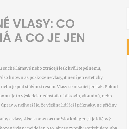
É VLASY: CO
 A CO JE JEN
ou suché, lámavé nebo ztrácejí lesk kvůli tepelnému,
 Also known as
poškozené vlasy
, it
není jen estetický
y nebo je pod stálým stresem
.
Vlasy se nezničí jen tak. Pokud
mponu. Je to výsledek nedostatku bílkovin, vitamínů, nebo
prav. A nejhorší je, že většina lidí řeší příznaky, ne příčiny.
ouby a vlasy
. Also known as
mořský kolagen
, it
je klíčový
zené vlasy, nejde jen o to, aby se zvonily. Potřebujete, aby