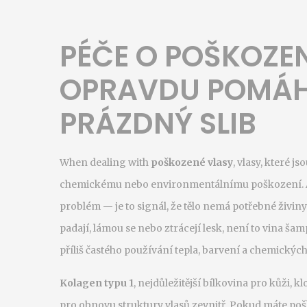
PÉČE O POŠKOZEN
OPRAVDU POMÁHÁ
PRÁZDNÝ SLIB
When dealing with
poškozené vlasy
,
vlasy, které js
chemickému nebo environmentálnímu poškození
.
problém — je to signál, že tělo nemá potřebné živin
padají, lámou se nebo ztrácejí lesk, není to vina ša
příliš častého používání tepla, barvení a chemických ú
Kolagen typu 1
,
nejdůležitější bílkovina pro kůži, kl
pro obnovu struktury vlasů zevnitř
.
Pokud máte poško