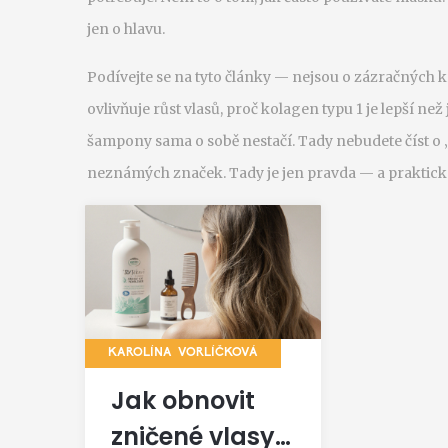
jen o hlavu.
Podívejte se na tyto články — nejsou o zázračných k
ovlivňuje růst vlasů, proč kolagen typu 1 je lepší než 
šampony sama o sobě nestačí. Tady nebudete číst o
neznámých značek. Tady je jen pravda — a praktické 
KAROLÍNA VORLÍČKOVÁ
Jak obnovit
zničené vlasy: