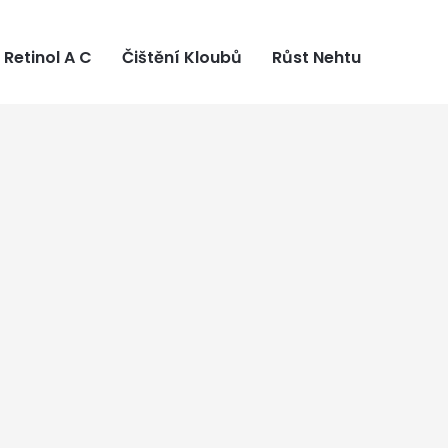
Retinol A C
Čištění Kloubů
Růst Nehtu