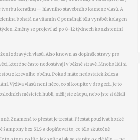
e tvorbu keraťinu — hlavního stavebního kamene vlasů. A
a zelenina bohatá na vitamín C pomáhají tělu vyrábět kolagen
 týden. Změny se projeví až po 8–12 týdnech konzistentní
držení zdravých vlasů
. Also known as
doplněk stravy pro
ěci, které se často nedostávají v běžné stravě
.
Mnoho lidí si
 rostou z krevního oběhu. Pokud máte nedostatek železa
í. Výživa vlasů není něco, co si koupíte v drogerii. Je to
sledních měsících hubli, měli jste zácpu, nebo jste si dělali
ně. Znamená to přestat je trestat. Přestat používat horké
é šampony bez SLS a doplňovat to, co tělo skutečně
to o tom, co jíte, jak spíte a jak se staráte o celé tělo — ne