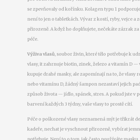
se zpevňovaly od kořínku. Kolagen typu 1 podporuj
není to jen o tabletkách. Vývar z kostí, ryby, vejce 
přirozeně. A když ho doplňujete, nečekáte zázrak za
péče.
Výživa vlasů
,
soubor živin, které tělo potřebuje k u
vlasy
, it
zahrnuje biotin, zinek, železo a vitamín D — v
kupuje drahé masky, ale zapomínají na to, že vlasy
nebo vitamínu D, žádný šampon nezastaví jejich padán
způsob života — jídlo, spánek, stres. A pokud jste v po
barvení každých 3 týdny, vaše vlasy to prostě cítí.
Péče o poškozené vlasy neznamená mýt je třikrát den
kadeře, nechat je vyschnout přirozeně, vybírat jemn
potřebuje. Není to o tom, jak často používáte masku. Je 