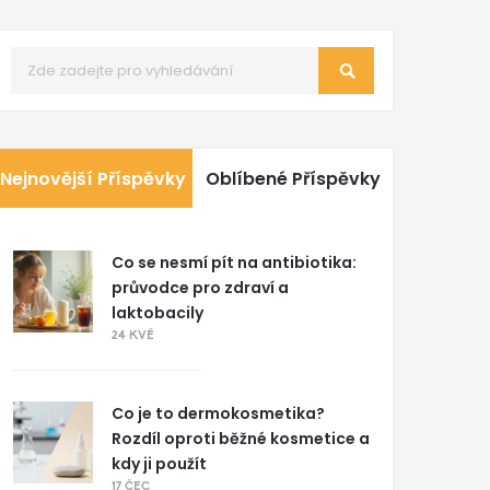
Nejnovější Příspěvky
Oblíbené Příspěvky
Co se nesmí pít na antibiotika:
průvodce pro zdraví a
laktobacily
24 KVĚ
Co je to dermokosmetika?
Rozdíl oproti běžné kosmetice a
kdy ji použít
17 ČEC