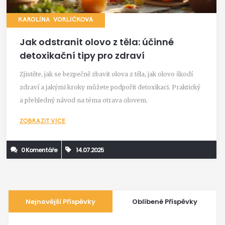
KAROLÍNA VORLÍČKOVÁ
Jak odstranit olovo z těla: účinné
detoxikační tipy pro zdraví
Zjistěte, jak se bezpečně zbavit olova z těla, jak olovo škodí
zdraví a jakými kroky můžete podpořit detoxikaci. Praktický
a přehledný návod na téma otrava olovem.
ZOBRAZIT VÍCE
0 Komentáře
14.07.2025
Nejnovější Příspěvky
Oblíbené Příspěvky