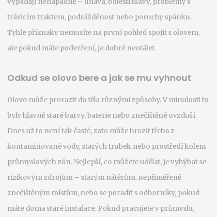
vypadají nenápadně – únava, bolesti hlavy, problémy s
trávicím traktem, podrážděnost nebo poruchy spánku.
Tyhle příznaky nemusíte na první pohled spojit s olovem,
ale pokud máte podezření, je dobré neotálet.
Odkud se olovo bere a jak se mu vyhnout
Olovo může prorazit do těla různými způsoby. V minulosti to
byly hlavně staré barvy, baterie nebo znečištěné ovzduší.
Dnes už to není tak časté, zato může hrozit třeba z
kontaminované vody, starých trubek nebo prostředí kolem
průmyslových zón. Nejlepší, co můžete udělat, je vyhýbat se
rizikovým zdrojům – starým nátěrům, nepřiměřeně
znečištěným místům, nebo se poradit s odborníky, pokud
máte doma staré instalace. Pokud pracujete v průmyslu,