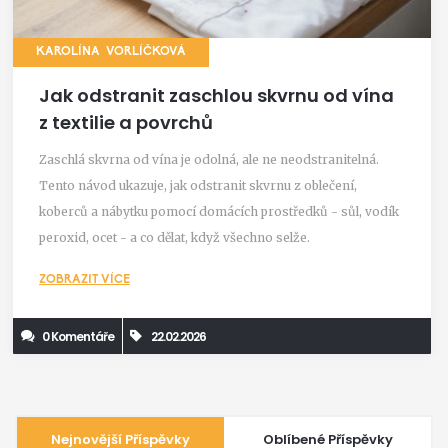
KAROLÍNA VORLÍČKOVÁ
Jak odstranit zaschlou skvrnu od vína
z textilie a povrchů
Zaschlá skvrna od vína je odolná, ale ne neodstranitelná.
Tento návod ukazuje, jak odstranit skvrnu z oblečení,
koberců a nábytku pomocí domácích prostředků - sůl, vodík
peroxid, ocet - a co dělat, když všechno selže.
ZOBRAZIT VÍCE
0 Komentáře
22.02.2026
Nejnovější Příspěvky
Oblíbené Příspěvky