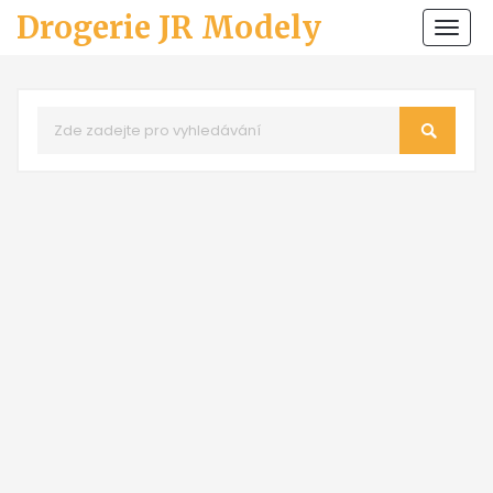
Drogerie JR Modely
Zobr
navi