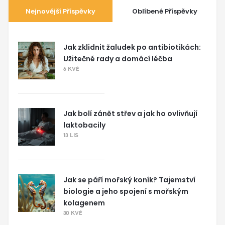
Nejnovější Příspěvky
Oblíbené Příspěvky
Jak zklidnit žaludek po antibiotikách:
Užitečné rady a domácí léčba
6 KVĚ
Jak bolí zánět střev a jak ho ovlivňují
laktobacily
13 LIS
Jak se páří mořský koník? Tajemství
biologie a jeho spojení s mořským
kolagenem
30 KVĚ