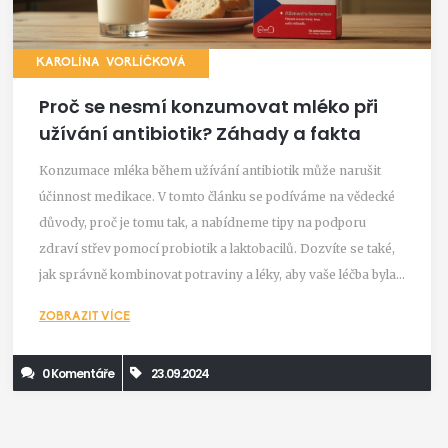
KAROLÍNA VORLÍČKOVÁ
Proč se nesmí konzumovat mléko při
užívání antibiotik? Záhady a fakta
Konzumace mléka během užívání antibiotik může narušit
účinnost medikace. V tomto článku se podíváme na vědecké
důvody, proč je tomu tak, a nabídneme tipy na podporu
zdraví střev pomocí probiotik a laktobacilů. Dozvíte se také,
jak správně kombinovat potraviny a léky, aby vaše léčba byla
co nejefektivnější.
ZOBRAZIT VÍCE
0 Komentáře
23.09.2024