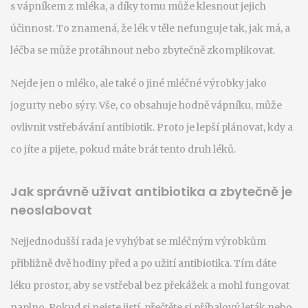
s vápníkem z mléka, a díky tomu může klesnout jejich
účinnost. To znamená, že lék v těle nefunguje tak, jak má, a
léčba se může protáhnout nebo zbytečně zkomplikovat.
Nejde jen o mléko, ale také o jiné mléčné výrobky jako
jogurty nebo sýry. Vše, co obsahuje hodně vápníku, může
ovlivnit vstřebávání antibiotik. Proto je lepší plánovat, kdy a
co jíte a pijete, pokud máte brát tento druh léků.
Jak správně užívat antibiotika a zbytečně je
neoslabovat
Nejjednodušší rada je vyhýbat se mléčným výrobkům
přibližně dvě hodiny před a po užití antibiotika. Tím dáte
léku prostor, aby se vstřebal bez překážek a mohl fungovat
naplno. Pokud si nejste jistí, přečtěte si příbalový leták nebo