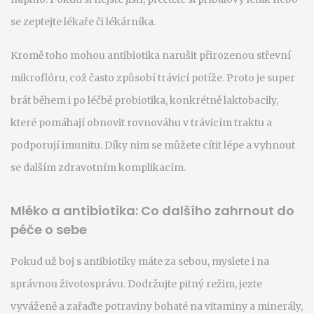
se zeptejte lékaře či lékárníka.
Kromě toho mohou antibiotika narušit přirozenou střevní
mikroflóru, což často způsobí trávicí potíže. Proto je super
brát během i po léčbě probiotika, konkrétně laktobacily,
které pomáhají obnovit rovnováhu v trávicím traktu a
podporují imunitu. Díky nim se můžete cítit lépe a vyhnout
se dalším zdravotním komplikacím.
Mléko a antibiotika: Co dalšího zahrnout do
péče o sebe
Pokud už boj s antibiotiky máte za sebou, myslete i na
správnou životosprávu. Dodržujte pitný režim, jezte
vyváženě a zařaďte potraviny bohaté na vitaminy a minerály,