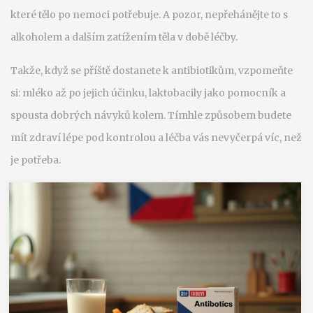
které tělo po nemoci potřebuje. A pozor, nepřehánějte to s
alkoholem a dalším zatížením těla v době léčby.
Takže, když se příště dostanete k antibiotikům, vzpomeňte
si: mléko až po jejich účinku, laktobacily jako pomocník a
spousta dobrých návyků kolem. Tímhle způsobem budete
mít zdraví lépe pod kontrolou a léčba vás nevyčerpá víc, než
je potřeba.