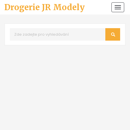
Drogerie JR Modely
Zobr
navi