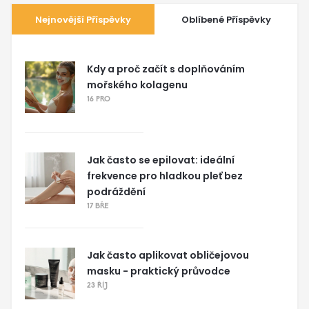
Nejnovější Příspěvky
Oblíbené Příspěvky
Kdy a proč začít s doplňováním
mořského kolagenu
16 PRO
Jak často se epilovat: ideální
frekvence pro hladkou pleť bez
podráždění
17 BŘE
Jak často aplikovat obličejovou
masku - praktický průvodce
23 ŘÍJ