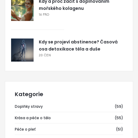
Kdy a proč začít s doplňováním
mořského kolagenu
16 PRO
Kdy se projeví abstinence? Časová
osa detoxikace těla a duše
20 ČEN
Kategorie
Doplňky stravy
(59)
Krása a péče o tělo
(55)
Péče o pleť
(51)