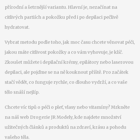
přírodní a šetrnější variantu. Hlavní je, nezačínat na
citlivých partiích a pokožku před i po depilaci pečlivě
hydratovat.
Vybrat metodu podle toho, jak moc času chcete věnovat péči,
jakou máte citlivost pokožky a co vám vyhovuje, je klíč.
Zkoušet můžete i depilační krémy, epilátory nebo laserovou
depilaci, ale pojďme se na ně kouknout příště. Pro začátek
stačí vědět, co funguje rychle, co dlouho vydrží, a co vaše
tělo snáší nejlíp.
Chcete víc tipů o péči o pleť, vlasy nebo vitamíny? Mrkněte
na náš web Drogerie JR Modely, kde najdete množství
užitečných článků a produktů na zdraví, krásu a pohodu
vašeho těla.