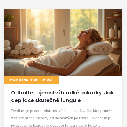
KAROLÍNA VORLÍČKOVÁ
Odhalte tajemství hladké pokožky: Jak
depilace skutečně funguje
Depilace je proces odstraňování chloupků z těla, který může
nabízet různé metody od dočasných po trvalé. Základem je
pochopit, jak každý typ depilace funguje a pro koho je