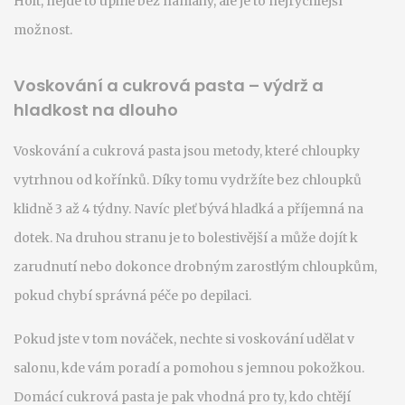
Holt, nejde to úplně bez námahy, ale je to nejrychlejší
možnost.
Voskování a cukrová pasta – výdrž a
hladkost na dlouho
Voskování a cukrová pasta jsou metody, které chloupky
vytrhnou od kořínků. Díky tomu vydržíte bez chloupků
klidně 3 až 4 týdny. Navíc pleť bývá hladká a příjemná na
dotek. Na druhou stranu je to bolestivější a může dojít k
zarudnutí nebo dokonce drobným zarostlým chloupkům,
pokud chybí správná péče po depilaci.
Pokud jste v tom nováček, nechte si voskování udělat v
salonu, kde vám poradí a pomohou s jemnou pokožkou.
Domácí cukrová pasta je pak vhodná pro ty, kdo chtějí