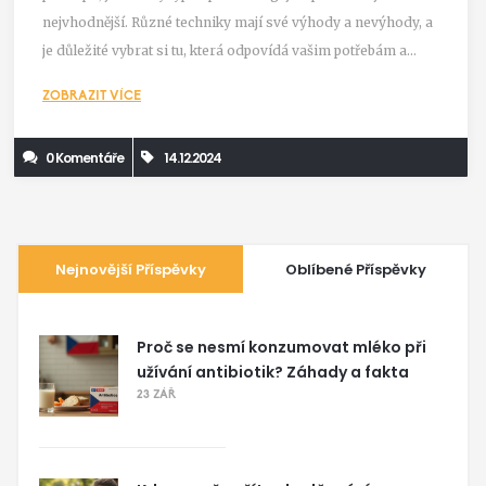
nejvhodnější. Různé techniky mají své výhody a nevýhody, a
je důležité vybrat si tu, která odpovídá vašim potřebám a
preferencím. Depilace může ovlivnit pokožku různými
ZOBRAZIT VÍCE
způsoby, takže správná příprava a následná péče jsou klíčové
pro dosažení optimálních výsledků.
0 Komentáře
14.12.2024
Nejnovější Příspěvky
Oblíbené Příspěvky
Proč se nesmí konzumovat mléko při
užívání antibiotik? Záhady a fakta
23 ZÁŘ