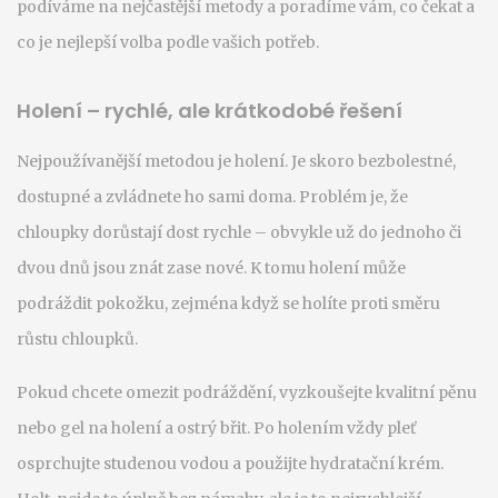
podíváme na nejčastější metody a poradíme vám, co čekat a
co je nejlepší volba podle vašich potřeb.
Holení – rychlé, ale krátkodobé řešení
Nejpoužívanější metodou je holení. Je skoro bezbolestné,
dostupné a zvládnete ho sami doma. Problém je, že
chloupky dorůstají dost rychle – obvykle už do jednoho či
dvou dnů jsou znát zase nové. K tomu holení může
podráždit pokožku, zejména když se holíte proti směru
růstu chloupků.
Pokud chcete omezit podráždění, vyzkoušejte kvalitní pěnu
nebo gel na holení a ostrý břit. Po holením vždy pleť
osprchujte studenou vodou a použijte hydratační krém.