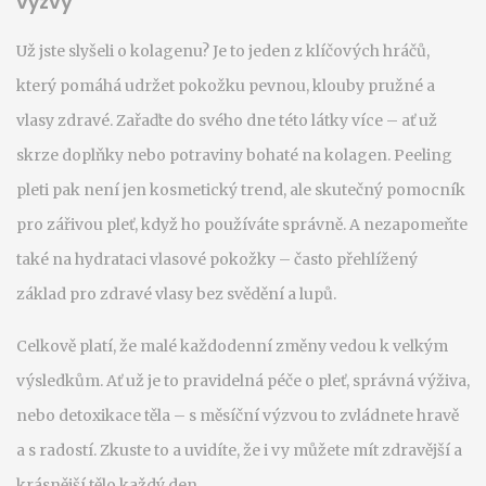
výzvy
Už jste slyšeli o kolagenu? Je to jeden z klíčových hráčů,
který pomáhá udržet pokožku pevnou, klouby pružné a
vlasy zdravé. Zařaďte do svého dne této látky více – ať už
skrze doplňky nebo potraviny bohaté na kolagen. Peeling
pleti pak není jen kosmetický trend, ale skutečný pomocník
pro zářivou pleť, když ho používáte správně. A nezapomeňte
také na hydrataci vlasové pokožky – často přehlížený
základ pro zdravé vlasy bez svědění a lupů.
Celkově platí, že malé každodenní změny vedou k velkým
výsledkům. Ať už je to pravidelná péče o pleť, správná výživa,
nebo detoxikace těla – s měsíční výzvou to zvládnete hravě
a s radostí. Zkuste to a uvidíte, že i vy můžete mít zdravější a
krásnější tělo každý den.