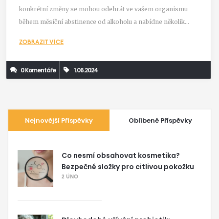
konkrétní změny se mohou odehrát ve vašem organismu
během měsíční abstinence od alkoholu a nabídne několik
praktických tipů, jak tuto výzvu zvládnout.
ZOBRAZIT VÍCE
0 Komentáře
1.06.2024
Nejnovější Příspěvky
Oblíbené Příspěvky
Co nesmí obsahovat kosmetika?
Bezpečné složky pro citlivou pokožku
2 ÚNO