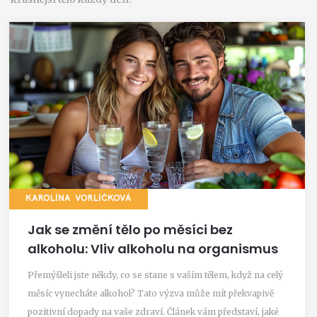
KAROLÍNA VORLÍČKOVÁ
Jak se změní tělo po měsíci bez
alkoholu: Vliv alkoholu na organismus
Přemýšleli jste někdy, co se stane s vaším tělem, když na celý
měsíc vynecháte alkohol? Tato výzva může mít překvapivě
pozitivní dopady na vaše zdraví. Článek vám představí, jaké