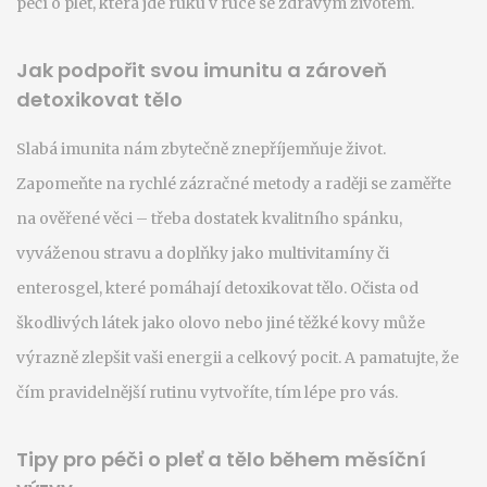
péčí o pleť, která jde ruku v ruce se zdravým životem.
Jak podpořit svou imunitu a zároveň
detoxikovat tělo
Slabá imunita nám zbytečně znepříjemňuje život.
Zapomeňte na rychlé zázračné metody a raději se zaměřte
na ověřené věci – třeba dostatek kvalitního spánku,
vyváženou stravu a doplňky jako multivitamíny či
enterosgel, které pomáhají detoxikovat tělo. Očista od
škodlivých látek jako olovo nebo jiné těžké kovy může
výrazně zlepšit vaši energii a celkový pocit. A pamatujte, že
čím pravidelnější rutinu vytvoříte, tím lépe pro vás.
Tipy pro péči o pleť a tělo během měsíční