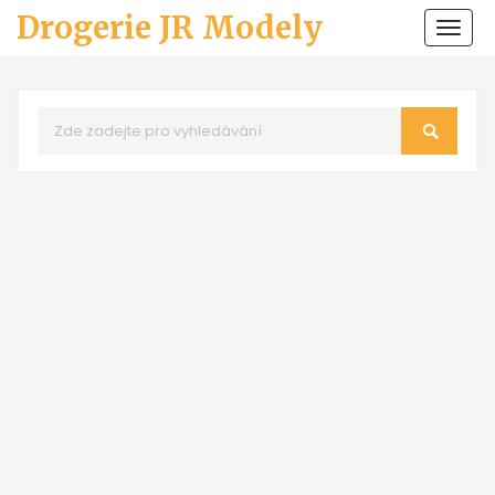
Drogerie JR Modely
Zobr
navi