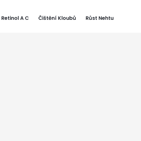
Retinol A C
Čištění Kloubů
Růst Nehtu