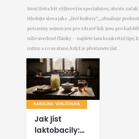
Není třeba být výživovým specialistou, abyste začali. 
Hledejte slova jako „živé kultury“, „obsahuje prob
potraviny nejsou jen pro zdravé lidi. Jsou pro každéh
níže uvedené články – najdete tam konkrétní tipy, k
rutiny a co se stane, když je přestanete jíst.
KAROLÍNA VORLÍČKOVÁ
Jak jíst
laktobacily: