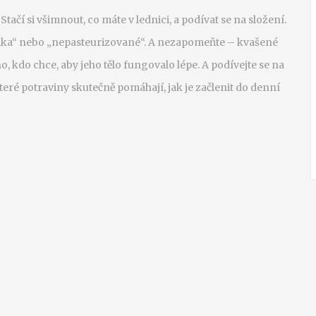
Stačí si všimnout, co máte v lednici, a podívat se na složení.
iotika“ nebo „nepasteurizované“. A nezapomeňte – kvašené
o, kdo chce, aby jeho tělo fungovalo lépe. A podívejte se na
teré potraviny skutečně pomáhají, jak je začlenit do denní