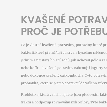
KVAŠENÉ POTRAVI
PROČ JE POTŘEB
Co je vlastně
kvašené potraviny
,
potraviny, které 
bakterií, které přeměňují cukry na kyselinu mléčnou 
jedním z nejstarších způsobů, jak uchovat jídlo a z
nebo kefír – kvašené potraviny zahrnují i jogurty s
nebo dokonce kvašený čaj kombucha. Tyto potraviny 
probiotika, které se přímo dostávají do vašeho stře
Probiotika, která v nich najdete, jsou především
lakt
traktu a podporují rovnováhu mikroflóry
.
Tyto bakte