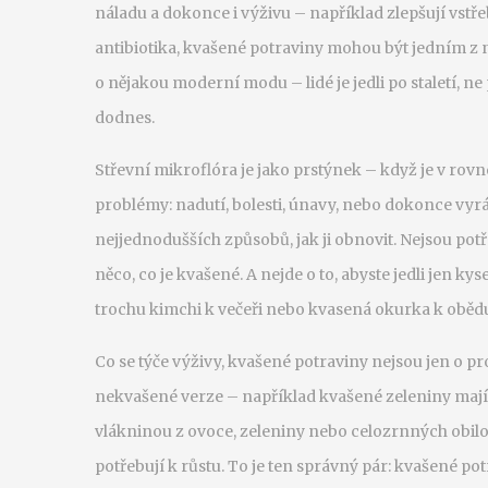
náladu a dokonce i výživu – například zlepšují vstř
antibiotika, kvašené potraviny mohou být jedním z n
o nějakou moderní modu – lidé je jedli po staletí, ne
dodnes.
Střevní mikroflóra je jako prstýnek – když je v rovn
problémy: nadutí, bolesti, únavy, nebo dokonce vyrá
nejjednodušších způsobů, jak ji obnovit. Nejsou potř
něco, co je kvašené. A nejde o to, abyste jedli jen kys
trochu kimchi k večeři nebo kvasená okurka k obědu.
Co se týče výživy, kvašené potraviny nejsou jen o pro
nekvašené verze – například kvašené zeleniny mají 
vlákninou z ovoce, zeleniny nebo celozrnných obilov
potřebují k růstu. To je ten správný pár: kvašené potr