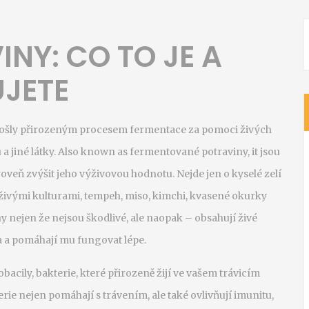
NY: CO TO JE A
UJETE
prošly přirozeným procesem fermentace za pomoci živých
a jiné látky
. Also known as
fermentované potraviny
, it
jsou
ároveň zvýšit jeho výživovou hodnotu
.
Nejde jen o kyselé zelí
 živými kulturami, tempeh, miso, kimchi, kvasené okurky
nejen že nejsou škodlivé, ale naopak – obsahují živé
va a pomáhají mu fungovat lépe.
obacily
,
bakterie, které přirozeně žijí ve vašem trávicím
rie nejen pomáhají s trávením, ale také ovlivňují imunitu,