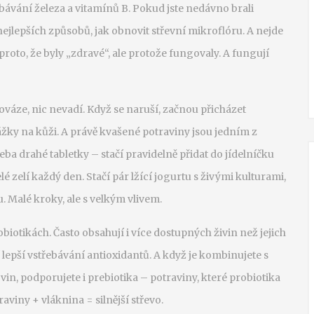
ebávání železa a vitamínů B. Pokud jste nedávno brali
ejlepších způsobů, jak obnovit střevní mikroflóru. A nejde
 proto, že byly „zdravé“, ale protože fungovaly. A fungují
ováze, nic nevadí. Když se naruší, začnou přicházet
žky na kůži. A právě kvašené potraviny jsou jedním z
eba drahé tabletky – stačí pravidelně přidat do jídelníčku
elé zelí každý den. Stačí pár lžící jogurtu s živými kulturami,
 Malé kroky, ale s velkým vlivem.
biotikách. Často obsahují i více dostupných živin než jejich
lepší vstřebávání antioxidantů. A když je kombinujete s
in, podporujete i prebiotika – potraviny, které probiotika
aviny + vláknina = silnější střevo.