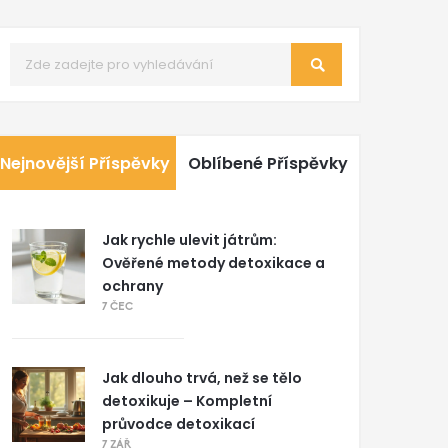
Nejnovější Příspěvky
Oblíbené Příspěvky
Jak rychle ulevit játrům:
Ověřené metody detoxikace a
ochrany
7 ČEC
Jak dlouho trvá, než se tělo
detoxikuje – Kompletní
průvodce detoxikací
7 ZÁŘ