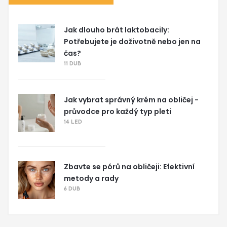
Jak dlouho brát laktobacily:
Potřebujete je doživotně nebo jen na
čas?
11 DUB
Jak vybrat správný krém na obličej -
průvodce pro každý typ pleti
14 LED
Zbavte se pórů na obličeji: Efektivní
metody a rady
6 DUB