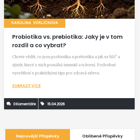
KAROLÍNA VORLÍČKOVÁ
Probiotika vs. prebiotika: Jaky je v tom
rozdíl a co vybrat?
Chcete vědět, co jsou probiotika a prebiotika a jak se liší? a
zjistit, které z nich pomáhá imunitě a trávení. Podrobné
vysvětlení s praktickými tipy pro zdravá střeva.
ZOBRAZIT VÍCE
0 Komentáře
15.04.2026
Nejnovější Příspěvky
Oblíbené Příspěvky