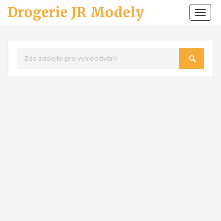
Drogerie JR Modely
Zobr
navi