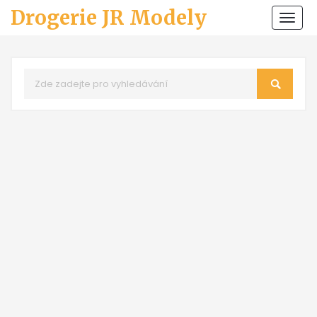
Drogerie JR Modely
Zobr
navi