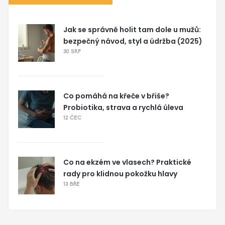
Jak se správně holit tam dole u mužů:
bezpečný návod, styl a údržba (2025)
30 SRP
Co pomáhá na křeče v břiše?
Probiotika, strava a rychlá úleva
12 ČEC
Co na ekzém ve vlasech? Praktické
rady pro klidnou pokožku hlavy
13 BŘE