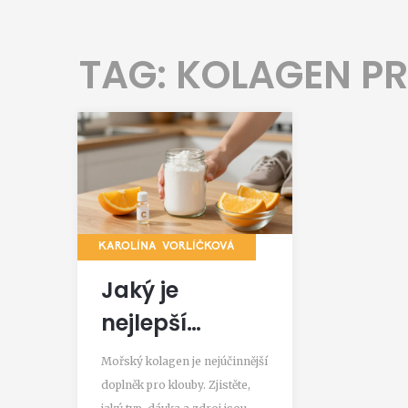
TAG: KOLAGEN P
KAROLÍNA VORLÍČKOVÁ
Jaký je
nejlepší
kolagen na
Mořský kolagen je nejúčinnější
klouby?
doplněk pro klouby. Zjistěte,