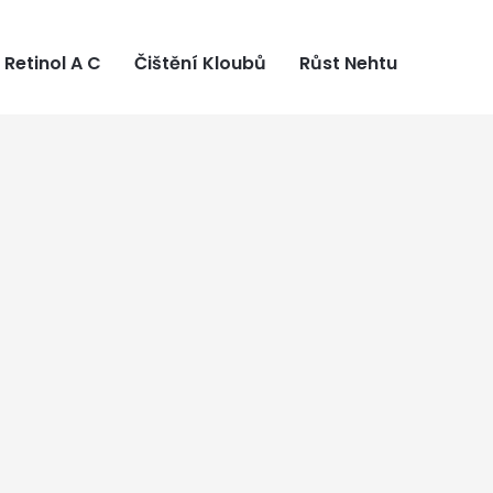
Retinol A C
Čištění Kloubů
Růst Nehtu