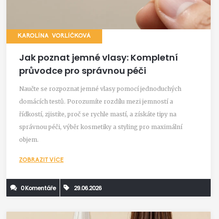
KAROLÍNA VORLÍČKOVÁ
Jak poznat jemné vlasy: Kompletní
průvodce pro správnou péči
Naučte se rozpoznat jemné vlasy pomocí jednoduchých
domácích testů. Porozumíte rozdílu mezi jemností a
řídkostí, zjistíte, proč se rychle mastí, a získáte tipy na
správnou péči, výběr kosmetiky a styling pro maximální
objem.
ZOBRAZIT VÍCE
0 Komentáře
29.06.2026