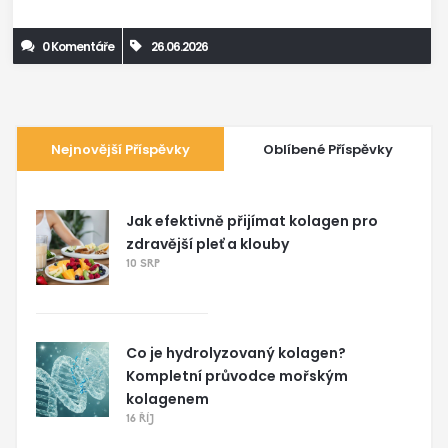
0 Komentáře
26.06.2026
Nejnovější Příspěvky
Oblíbené Příspěvky
Jak efektivně přijímat kolagen pro
zdravější pleť a klouby
10 SRP
Co je hydrolyzovaný kolagen?
Kompletní průvodce mořským
kolagenem
16 ŘÍJ