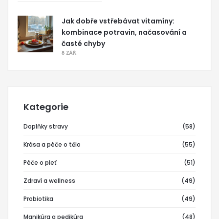
Jak dobře vstřebávat vitamíny:
kombinace potravin, načasování a
časté chyby
8 ZÁŘ
Kategorie
Doplňky stravy
(58)
Krása a péče o tělo
(55)
Péče o pleť
(51)
Zdraví a wellness
(49)
Probiotika
(49)
Manikúra a pedikúra
(48)