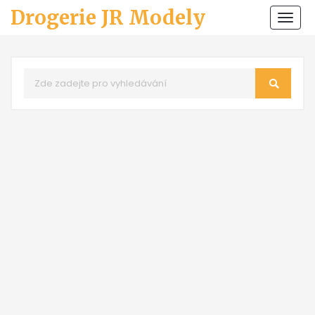
Drogerie JR Modely
Zobr
navi