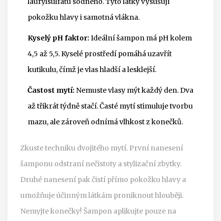
laurylsulfátu sodného. Tyto látky vysušují
pokožku hlavy i samotná vlákna.
Kyselý pH faktor:
Ideální šampon má pH kolem
4,5 až 5,5. Kyselé prostředí pomáhá uzavřít
kutikulu, čímž je vlas hladší a lesklejší.
Častost mytí:
Nemuste vlasy mýt každý den. Dva
až třikrát týdně stačí. Časté mytí stimuluje tvorbu
mazu, ale zároveň odnímá vlhkost z konečků.
Zkuste techniku dvojitého mytí. První nanesení
šamponu odstraní nečistoty a stylizační zbytky.
Druhé nanesení pak čistí přímo pokožku hlavy a
umožňuje účinným látkám proniknout hlouběji.
Nemyjte konečky! Šampon aplikujte pouze na