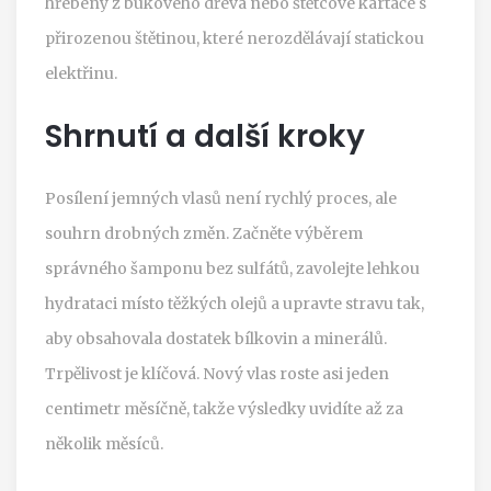
hřebeny z bukového dřeva nebo štětcové kartáče s
přirozenou štětinou, které nerozdělávají statickou
elektřinu.
Shrnutí a další kroky
Posílení jemných vlasů není rychlý proces, ale
souhrn drobných změn. Začněte výběrem
správného šamponu bez sulfátů, zavolejte lehkou
hydrataci místo těžkých olejů a upravte stravu tak,
aby obsahovala dostatek bílkovin a minerálů.
Trpělivost je klíčová. Nový vlas roste asi jeden
centimetr měsíčně, takže výsledky uvidíte až za
několik měsíců.