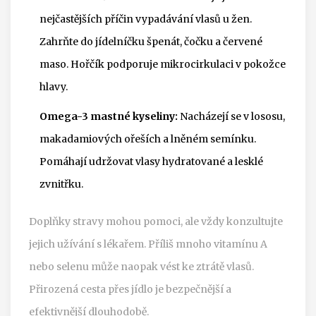
nejčastějších příčin vypadávání vlasů u žen.
Zahrňte do jídelníčku špenát, čočku a červené
maso. Hořčík podporuje mikrocirkulaci v pokožce
hlavy.
Omega-3 mastné kyseliny:
Nacházejí se v lososu,
makadamiových ořeších a lněném semínku.
Pomáhají udržovat vlasy hydratované a lesklé
zvnitřku.
Doplňky stravy mohou pomoci, ale vždy konzultujte
jejich užívání s lékařem. Příliš mnoho vitamínu A
nebo selenu může naopak vést ke ztrátě vlasů.
Přirozená cesta přes jídlo je bezpečnější a
efektivnější dlouhodobě.