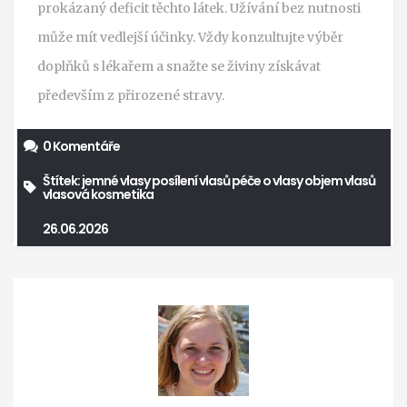
prokázaný deficit těchto látek. Užívání bez nutnosti
může mít vedlejší účinky. Vždy konzultujte výběr
doplňků s lékařem a snažte se živiny získávat
především z přirozené stravy.
0 Komentáře
Štítek:
jemné vlasy
posílení vlasů
péče o vlasy
objem vlasů
vlasová kosmetika
26.06.2026