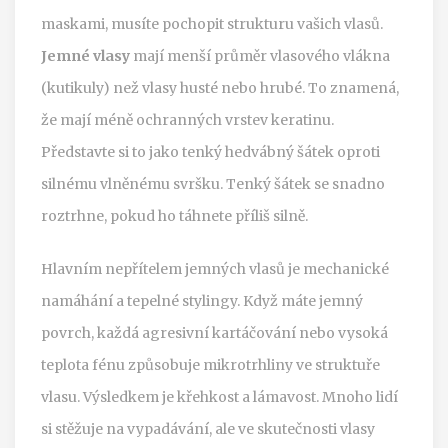
maskami, musíte pochopit strukturu vašich vlasů.
Jemné vlasy
mají menší průměr vlasového vlákna
(kutikuly) než vlasy husté nebo hrubé.
To znamená,
že mají méně ochranných vrstev keratinu.
Představte si to jako tenký hedvábný šátek oproti
silnému vlněnému svršku. Tenký šátek se snadno
roztrhne, pokud ho táhnete příliš silně.
Hlavním nepřítelem jemných vlasů je mechanické
namáhání a tepelné stylingy. Když máte jemný
povrch, každá agresivní kartáčování nebo vysoká
teplota fénu způsobuje mikrotrhliny ve struktuře
vlasu. Výsledkem je křehkost a lámavost. Mnoho lidí
si stěžuje na vypadávání, ale ve skutečnosti vlasy