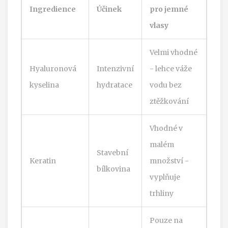
Ingredience
Účinek
pro jemné
vlasy
Velmi vhodné
Hyaluronová
Intenzivní
- lehce váže
kyselina
hydratace
vodu bez
ztěžkování
Vhodné v
malém
Stavební
Keratin
množství -
bílkovina
vyplňuje
trhliny
Pouze na