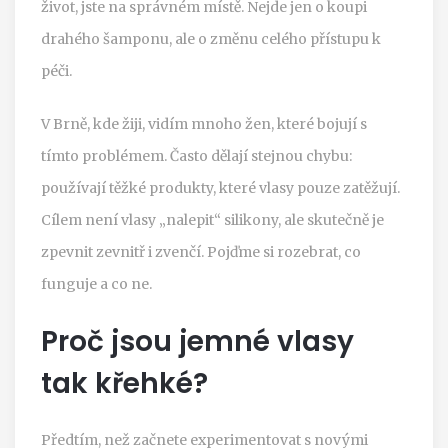
život, jste na správném místě. Nejde jen o koupi
drahého šamponu, ale o změnu celého přístupu k
péči.
V Brně, kde žiji, vidím mnoho žen, které bojují s
tímto problémem. Často dělají stejnou chybu:
používají těžké produkty, které vlasy pouze zatěžují.
Cílem není vlasy „nalepit“ silikony, ale skutečně je
zpevnit zevnitř i zvenčí. Pojďme si rozebrat, co
funguje a co ne.
Proč jsou jemné vlasy
tak křehké?
Předtím, než začnete experimentovat s novými