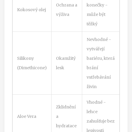
Ochrana a
konečky -
Kokosový olej
výživa
může být
těžký
Nevhodné -
vytvářejí
Silikony
Okamžitý
bariéru, která
(Dimethicone)
lesk
brání
vstřebávání
živin
Vhodné -
Zklidnění
lehce
Aloe Vera
a
zahušťuje bez
hydratace
lepivosti