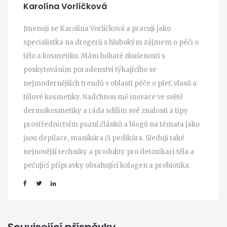
Karolína Vorlíčková
Jmenuji se Karolína Vorlíčková a pracuji jako
specialistka na drogerii s hlubokým zájmem o péči o
tělo a kosmetiku. Mám bohaté zkušenosti s
poskytováním poradenství týkajícího se
nejmodernějších trendů v oblasti péče o pleť, vlasů a
tělové kosmetiky. Nadchnou mě inovace ve světě
dermokosmetiky a ráda sdílím své znalosti a tipy
prostřednictvím psaní článků a blogů na témata jako
jsou depilace, manikúra či pedikúra. Sleduji také
nejnovější techniky a produkty pro detoxikaci těla a
pečující přípravky obsahující kolagen a probiotika.
Související příspěvky