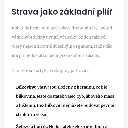
Strava jako základní pilíř
Kolikoliv byste nemazali vlasy drahými séry, pokud
vám chybí živiny uvnitř, výsledky budou mizivé.
Vlasy nejsou životně důležitým orgánem, takže tělo
jim při nedostatku živin první odbírá zásoby.
Zaměřte se na tyto tři skupiny potravin:
Bílkoviny:
Vlasy jsou složeny z keratinu, což je
bílkovina. Jezte dostatek vajec, ryb, libového masa
a luštěnin. Bez bílkovin nemůžete budovat pevnou
strukturu vlasu.
Železo a hořčík:
Nedostatek železa je jednou z