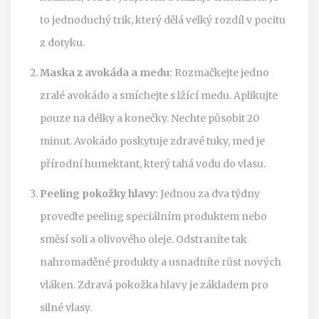
to jednoduchý trik, který dělá velký rozdíl v pocitu
z dotyku.
Maska z avokáda a medu:
Rozmačkejte jedno
zralé avokádo a smíchejte s lžící medu. Aplikujte
pouze na délky a konečky. Nechte působit 20
minut. Avokádo poskytuje zdravé tuky, med je
přírodní humektant, který tahá vodu do vlasu.
Peeling pokožky hlavy:
Jednou za dva týdny
proveďte peeling speciálním produktem nebo
směsí soli a olivového oleje. Odstraníte tak
nahromaděné produkty a usnadníte růst nových
vláken. Zdravá pokožka hlavy je základem pro
silné vlasy.