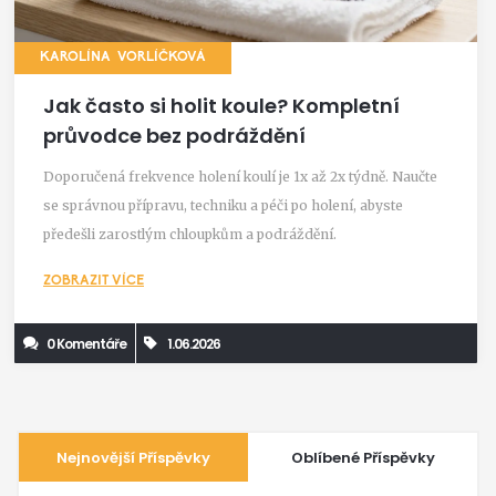
KAROLÍNA VORLÍČKOVÁ
Jak často si holit koule? Kompletní
průvodce bez podráždění
Doporučená frekvence holení koulí je 1x až 2x týdně. Naučte
se správnou přípravu, techniku a péči po holení, abyste
předešli zarostlým chloupkům a podráždění.
ZOBRAZIT VÍCE
0 Komentáře
1.06.2026
Nejnovější Příspěvky
Oblíbené Příspěvky