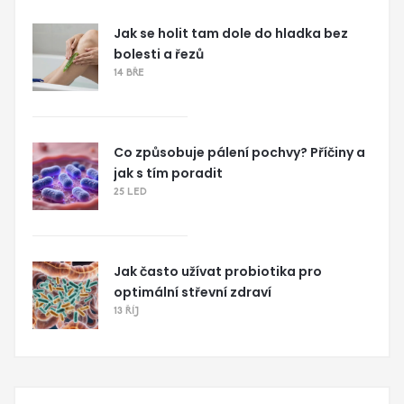
Jak se holit tam dole do hladka bez
bolesti a řezů
14 BŘE
Co způsobuje pálení pochvy? Příčiny a
jak s tím poradit
25 LED
Jak často užívat probiotika pro
optimální střevní zdraví
13 ŘÍJ