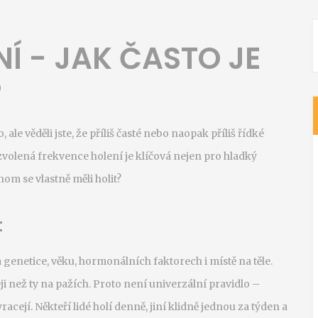
Í - JAK ČASTO JE
?
, ale věděli jste, že příliš časté nebo naopak příliš řídké
volená frekvence holení je klíčová nejen pro hladký
hom se vlastně měli holit?
t
a genetice, věku, hormonálních faktorech i místě na těle.
 než ty na pažích. Proto není univerzální pravidlo –
acejí. Někteří lidé holí denně, jiní klidně jednou za týden a