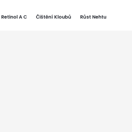
Retinol A C
Čištění Kloubů
Růst Nehtu