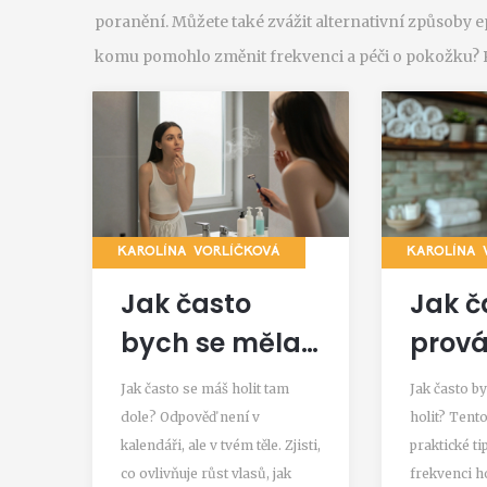
poranění. Můžete také zvážit alternativní způsoby e
komu pomohlo změnit frekvenci a péči o pokožku? P
KAROLÍNA VORLÍČKOVÁ
KAROLÍNA 
Jak často
Jak č
bych se měla
prová
holit tam dole?
Prakt
Jak často se máš holit tam
Jak často b
Praktický
a zaj
dole? Odpověď není v
holit? Tent
kalendáři, ale v tvém těle. Zjisti,
praktické ti
návod pro
co ovlivňuje růst vlasů, jak
frekvenci ho