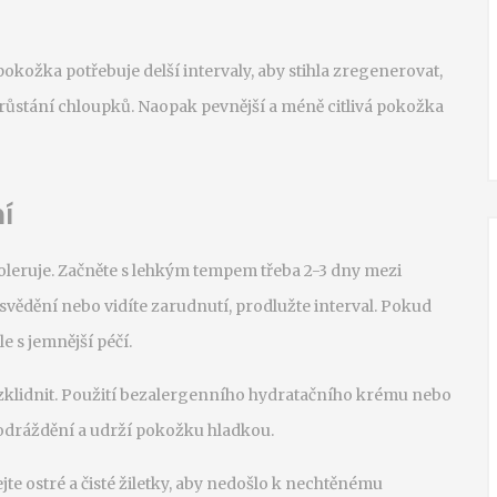
okožka potřebuje delší intervaly, aby stihla zregenerovat,
růstání chloupků. Naopak pevnější a méně citlivá pokožka
í
toleruje. Začněte s lehkým tempem třeba 2-3 dny mezi
 svědění nebo vidíte zarudnutí, prodlužte interval. Pokud
le s jemnější péčí.
 zklidnit. Použití bezalergenního hydratačního krému nebo
odráždění a udrží pokožku hladkou.
te ostré a čisté žiletky, aby nedošlo k nechtěnému