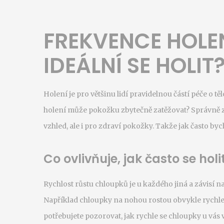
FREKVENCE HOLEN
IDEÁLNÍ SE HOLIT
Holení je pro většinu lidí pravidelnou částí péče o tělo
holení může pokožku zbytečně zatěžovat? Správně z
vzhled, ale i pro zdraví pokožky. Takže jak často byc
Co ovlivňuje, jak často se holi
Rychlost růstu chloupků je u každého jiná a závisí n
Například chloupky na nohou rostou obvykle rychleji
potřebujete pozorovat, jak rychle se chloupky u vás vr