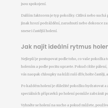
jsou spokojení.
Dalším faktorem je typ pokožky. Citlivá nebo suchá p
jinak hrozí podráždění, zarudnutí nebo dokonce za
snese i častější holení.
Jak najít ideální rytmus holen
Nejlepší je postupovat podle toho, co vaše pokožka 
holením a podle pocitu upravte. Pokud cítíte pálení,
vás naopak chloupky na kůži ruší dřív, holte častěji, a
Po každém holení je důležité pokožku hydratovat a
speciálních přípravků po holení pomůže zabránit p
Vyhněte se holení na sucho a pokud můžete, používej