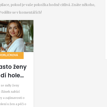
pilace, pokud je vaše pokožka hodně citlivá. Znáte někoho,
odělte se v komentářích!
VORLÍČKOVÁ
asto ženy
dí holení:
ické tipy
y se měly ženy
ímavosti
o článek nabízí
py a zajímavosti o
lení u žen a péči o