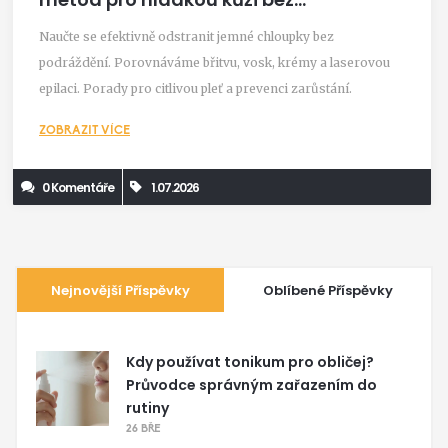
podráždění
Naučte se efektivně odstranit jemné chloupky bez
podráždění. Porovnáváme břitvu, vosk, krémy a laserovou
epilaci. Porady pro citlivou pleť a prevenci zarůstání.
ZOBRAZIT VÍCE
0 Komentáře
1.07.2026
Nejnovější Příspěvky
Oblíbené Příspěvky
Kdy používat tonikum pro obličej?
Průvodce správným zařazením do
rutiny
26 BŘE