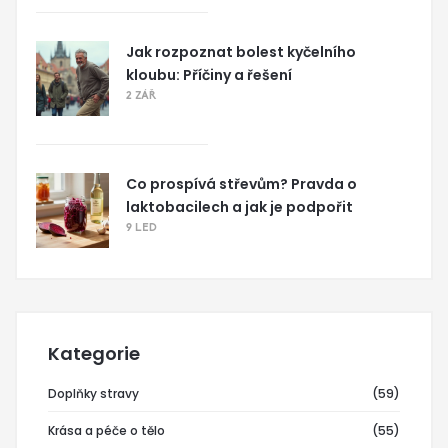
Jak rozpoznat bolest kyčelního
kloubu: Příčiny a řešení
2 ZÁŘ
Co prospívá střevům? Pravda o
laktobacilech a jak je podpořit
9 LED
Kategorie
Doplňky stravy
(59)
Krása a péče o tělo
(55)