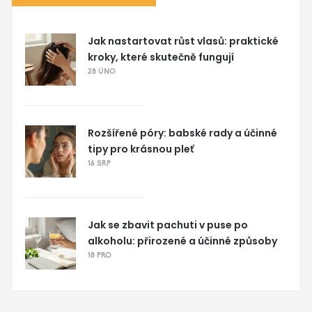
Jak nastartovat růst vlasů: praktické
kroky, které skutečně fungují
28 ÚNO
Rozšířené póry: babské rady a účinné
tipy pro krásnou pleť
16 SRP
Jak se zbavit pachuti v puse po
alkoholu: přirozené a účinné způsoby
18 PRO