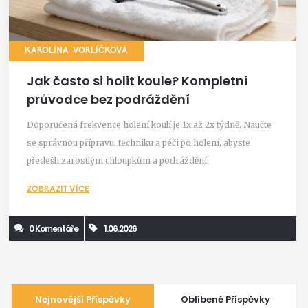
KAROLÍNA VORLÍČKOVÁ
Jak často si holit koule? Kompletní
průvodce bez podráždění
Doporučená frekvence holení koulí je 1x až 2x týdně. Naučte
se správnou přípravu, techniku a péči po holení, abyste
předešli zarostlým chloupkům a podráždění.
ZOBRAZIT VÍCE
0 Komentáře
1.06.2026
Nejnovější Příspěvky
Oblíbené Příspěvky