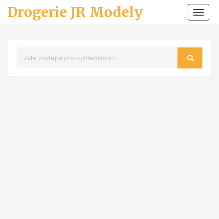
Drogerie JR Modely
Zobr
navi