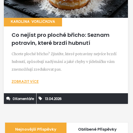
KAROLÍNA VORLÍČKOVÁ
Co nejíst pro ploché břicho: Seznam
potravin, které brzdí hubnutí
Chcete ploché břicho? Zjistěte, které potraviny nejvíce brzdí
hubnutí, způsobují nadýmání a jaké chyby v jídelníčku vám
znemožňují zredukovat pas.
ZOBRAZIT VÍCE
0 Komentáře
13.04.2026
Nejnovější Příspěvky
Oblíbené Příspěvky