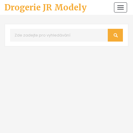
Drogerie JR Modely
Zobr
navi