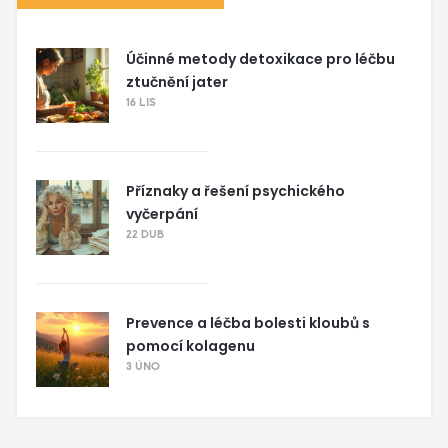
Účinné metody detoxikace pro léčbu
ztučnění jater
16 LIS
Příznaky a řešení psychického
vyčerpání
22 DUB
Prevence a léčba bolesti kloubů s
pomocí kolagenu
3 ÚNO